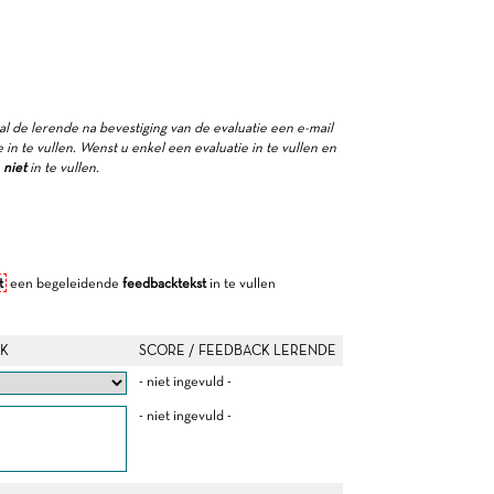
zal de lerende na bevestiging van de evaluatie een e-mail
in te vullen. Wenst u enkel een evaluatie in te vullen en
e
niet
in te vullen.
t
een begeleidende
feedbacktekst
in te vullen
K
SCORE / FEEDBACK LERENDE
- niet ingevuld -
- niet ingevuld -