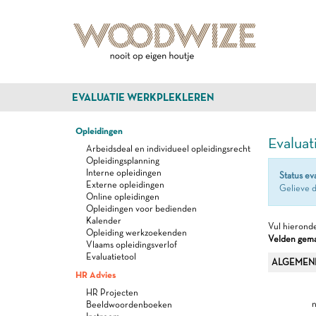
EVALUATIE WERKPLEKLEREN
Opleidingen
Evaluat
Arbeidsdeal en individueel opleidingsrecht
Opleidingsplanning
Interne opleidingen
Status ev
Externe opleidingen
Gelieve d
Online opleidingen
Opleidingen voor bedienden
Kalender
Vul hieronde
Opleiding werkzoekenden
Velden gemar
Vlaams opleidingsverlof
Evaluatietool
ALGEMEN
HR Advies
HR Projecten
n
Beeldwoordenboeken