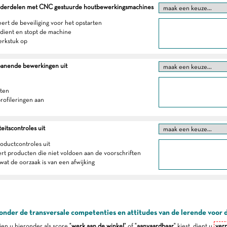
derdelen met CNC gestuurde houtbewerkingsmachines
eert de beveiliging voor het opstarten
bedient en stopt de machine
erkstuk op
panende bewerkingen uit
aten
profileringen aan
eitscontroles uit
roductcontroles uit
ert producten die niet voldoen aan de voorschriften
wat de oorzaak is van een afwijking
onder de transversale competenties en attitudes van de lerende voor 
dien u hieronder als score "
werk aan de winkel
" of "
aanvaardbaar
" kiest, dient u
verp