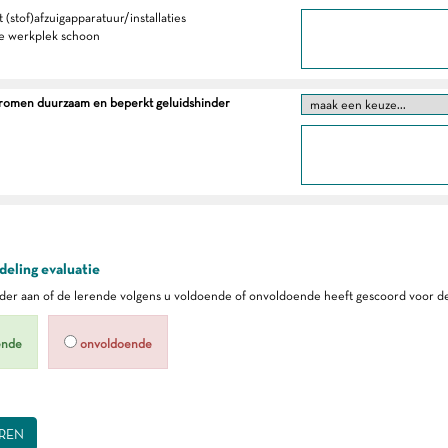
 (stof)afzuigapparatuur/installaties
e werkplek schoon
tromen duurzaam en beperkt geluidshinder
eling evaluatie
er aan of de lerende volgens u voldoende of onvoldoende heeft gescoord voor de
ende
onvoldoende
REN