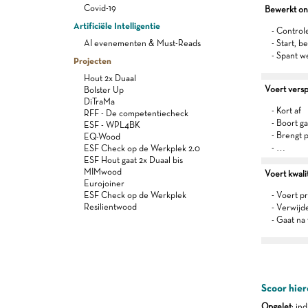
Covid-19
Bewerkt on
Artificiële Intelligentie
- Control
AI evenementen & Must-Reads
- Start, 
- Spant w
Projecten
Hout 2x Duaal
Voert vers
Bolster Up
DiTraMa
- Kort af
RFF - De competentiecheck
- Boort g
ESF - WPL4BK
- Brengt 
EQ-Wood
- …
ESF Check op de Werkplek 2.0
ESF Hout gaat 2x Duaal bis
MIMwood
Voert kwalit
Eurojoiner
ESF Check op de Werkplek
- Voert p
Resilientwood
- Verwijd
- Gaat na 
Scoor hier
Opgelet
: in