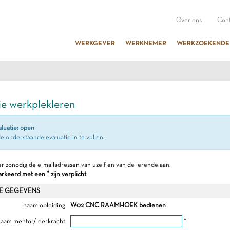
Over ons
Cont
WERKGEVER
WERKNEMER
WERKZOEKENDE
ie werkplekleren
aluatie: open
e onderstaande evaluatie in te vullen.
r zonodig de e-mailadressen van uzelf en van de lerende aan.
keerd met een * zijn verplicht
E GEGEVENS
naam opleiding
W02 CNC RAAMHOEK bedienen
aam mentor/leerkracht
*