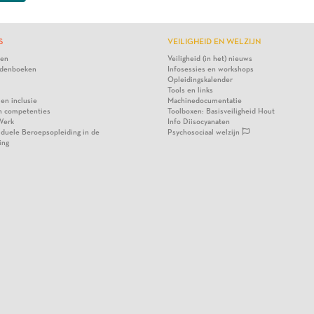
S
VEILIGHEID EN WELZIJN
ten
Veiligheid (in het) nieuws
denboeken
Infosessies en workshops
Opleidingskalender
Tools en links
 en inclusie
Machinedocumentatie
n competenties
Toolboxen: Basisveiligheid Hout
Werk
Info Diisocyanaten
viduele Beroepsopleiding in de
Psychosociaal welzijn
ing