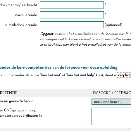
dres mentor/leerkracht
*
naam lerende
*
e-mailadres lerende
(optioneel)
Opgelet
: indien u het e-mailadres van de lerende invult, 
ontvangen met link naar de evaluatie om een zelfevaluatie 
af te drukken, dan dient u het e-mailadres van de lerend
onder de kerncompetenties van de lerende voor deze opleiding
dien u hieronder als score "
kan het niet
" of "
kan het met hulp
" kiest, dient u
verplich
PETENTIE
UW SCORE / FEEDBAC
ne en gereedschap in
een CNC-programma op
arameters en coördinaten in