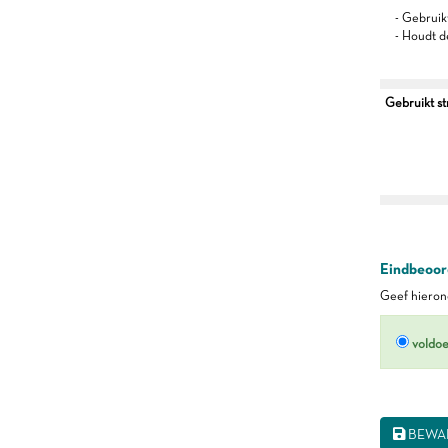
- Gebruikt
- Houdt d
Gebruikt s
Eindbeoord
Geef hierond
voldo
BEWA