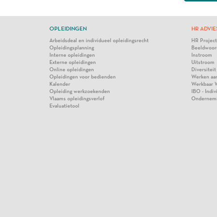
OPLEIDINGEN
HR ADVIE
Arbeidsdeal en individueel opleidingsrecht
HR Projec
Opleidingsplanning
Beeldwoor
Interne opleidingen
Instroom
Externe opleidingen
Uitstroom
Online opleidingen
Diversiteit
Opleidingen voor bedienden
Werken aa
Kalender
Werkbaar 
Opleiding werkzoekenden
IBO - Indi
Vlaams opleidingsverlof
Ondernem
Evaluatietool