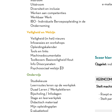
Instroom
e-maila
Uitstroom
Diversiteit en inclusie
Werken aan competenties
Werkbaar Werk
IBO - Individuele Beroepsopleiding in de
Onderneming
Veiligheid en Welzijn
Veiligheid (in het) nieuws
Infosessies en workshops
Opleidingskalender
Tools en links
Machinedocumentatie
Scoor hier
Toolboxen: Basisveiligheid Hout
Info Diisocyanaten
Opgelet
: in
Psychosociaal welzijn
Onderwijs
KERNCOM
Studiekeuze
Leerroutes leren op de werkplek
Stelt machi
Duaal Leren / Werkplekleren
Bijscholing / Infodagen
- Roept 
Stage en leerwerkplek
- Stelt p
Didactisch materiaal
Mijn opleidingsplan
Evaluatietool