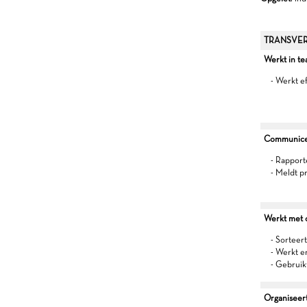
TRANSVER
Werkt in t
- Werkt e
Communiceer
- Rapport
- Meldt p
Werkt met oo
- Sorteert
- Werkt 
- Gebruik
Organiseert 