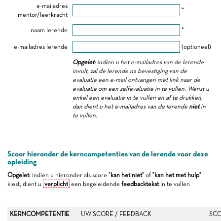
e-mailadres
*
mentor/leerkracht
naam lerende
*
e-mailadres lerende
(optioneel)
Opgelet
: indien u het e-mailadres van de lerende
invult, zal de lerende na bevestiging van de
evaluatie een e-mail ontvangen met link naar de
evaluatie om een zelfevaluatie in te vullen. Wenst u
enkel een evaluatie in te vullen en af te drukken,
dan dient u het e-mailadres van de lerende
niet
in
te vullen.
Scoor hieronder de kerncompetenties van de lerende voor deze
opleiding
Opgelet
: indien u hieronder als score "
kan het niet
" of "
kan het met hulp
"
kiest, dient u
verplicht
een begeleidende
feedbacktekst
in te vullen
KERNCOMPETENTIE
UW SCORE / FEEDBACK
SCO