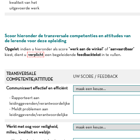
kwaliteit van het
uitgevoerde werk
Scoor hieronder de transversale competenties en attitudes van
de lerende voor deze opleiding
Opgelet
: indien u hieronder als score "
werk aan de winkel
" of "
aanvaardbaar
"
kiest, dient u
verplicht
een begeleidende
feedbacktekst
in te vullen.
TRANSVERSALE
UW SCORE / FEEDBACK
COMPETENTIE/ATTITUDE
Communiceert effectief en efficiënt
- Rapporteert aan
leidinggevenden/verantwoordelijke
- Meldt problemen aan
leidinggevende/verantwoordelijke
Werkt met oog voor veiligheid,
milieu, kwaliteit en welzijn