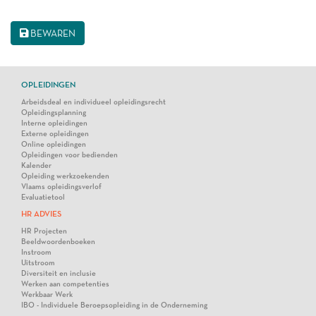
BEWAREN
OPLEIDINGEN
Arbeidsdeal en individueel opleidingsrecht
Opleidingsplanning
Interne opleidingen
Externe opleidingen
Online opleidingen
Opleidingen voor bedienden
Kalender
Opleiding werkzoekenden
Vlaams opleidingsverlof
Evaluatietool
HR ADVIES
HR Projecten
Beeldwoordenboeken
Instroom
Uitstroom
Diversiteit en inclusie
Werken aan competenties
Werkbaar Werk
IBO - Individuele Beroepsopleiding in de Onderneming