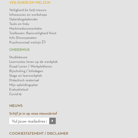
VEILIGHEID EN WELZIJN
Veiligheid (in het) nieuws
Infosessies en workshops
Opleidingskalender
Tools en links
Machinedocumentatie
Toolboxen: Basisveiligheid Hout
Info Diisocyanaten
Psychosociaal welzijn
ONDERWIJS
Studiekeuze
Leerroutes leren op de werkplek
Duaal Leren / Werkplekleren
Bijscholing / Infodagen
Stage en leerwerkplek
Didactisch materiaal
Mijn opleidingsplan
Evaluatietool
Covid-19
NIEUWS
Schijf je in op onze nieuwsbrief
COOKIESTATEMENT / DISCLAIMER