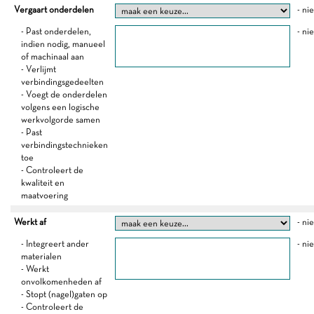
Vergaart onderdelen
- ni
- Past onderdelen,
- ni
indien nodig, manueel
of machinaal aan
- Verlijmt
verbindingsgedeelten
- Voegt de onderdelen
volgens een logische
werkvolgorde samen
- Past
verbindingstechnieken
toe
- Controleert de
kwaliteit en
maatvoering
Werkt af
- ni
- Integreert ander
- ni
materialen
- Werkt
onvolkomenheden af
- Stopt (nagel)gaten op
- Controleert de