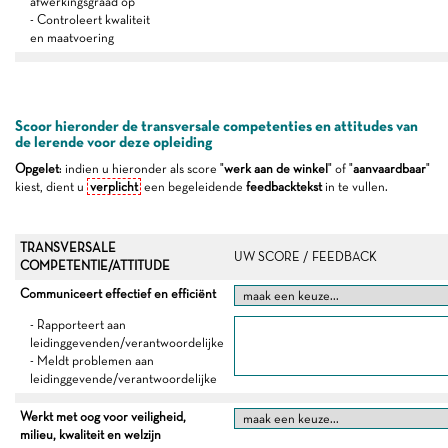
afwerkingsgraad op
- Controleert kwaliteit
en maatvoering
Scoor hieronder de transversale competenties en attitudes van
de lerende voor deze opleiding
Opgelet
: indien u hieronder als score "
werk aan de winkel
" of "
aanvaardbaar
"
kiest, dient u
verplicht
een begeleidende
feedbacktekst
in te vullen.
TRANSVERSALE
UW SCORE / FEEDBACK
COMPETENTIE/ATTITUDE
Communiceert effectief en efficiënt
- Rapporteert aan
leidinggevenden/verantwoordelijke
- Meldt problemen aan
leidinggevende/verantwoordelijke
Werkt met oog voor veiligheid,
milieu, kwaliteit en welzijn