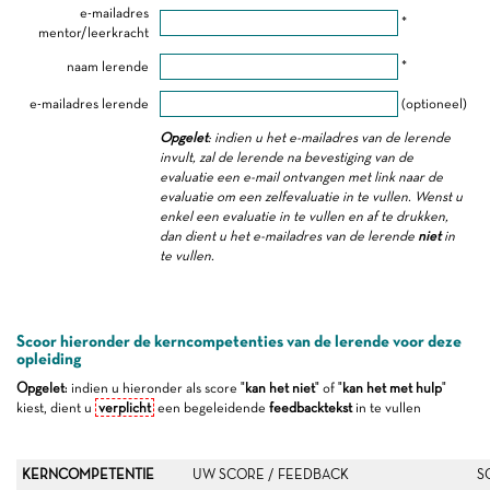
e-mailadres
*
mentor/leerkracht
naam lerende
*
e-mailadres lerende
(optioneel)
Opgelet
: indien u het e-mailadres van de lerende
invult, zal de lerende na bevestiging van de
evaluatie een e-mail ontvangen met link naar de
evaluatie om een zelfevaluatie in te vullen. Wenst u
enkel een evaluatie in te vullen en af te drukken,
dan dient u het e-mailadres van de lerende
niet
in
te vullen.
Scoor hieronder de kerncompetenties van de lerende voor deze
opleiding
Opgelet
: indien u hieronder als score "
kan het niet
" of "
kan het met hulp
"
kiest, dient u
verplicht
een begeleidende
feedbacktekst
in te vullen
KERNCOMPETENTIE
UW SCORE / FEEDBACK
S