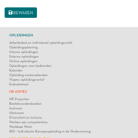
BEWAREN
OPLEIDINGEN
Arbeidsdeal en individueel opleidingsrecht
Opleidingsplanning
Interne opleidingen
Externe opleidingen
Online opleidingen
Opleidingen voor bedienden
Kalender
Opleiding werkzoekenden
Vlaams opleidingsverlof
Evaluatietool
HR ADVIES
HR Projecten
Beeldwoordenboeken
Instroom
Uitstroom
Diversiteit en inclusie
Werken aan competenties
Werkbaar Werk
IBO - Individuele Beroepsopleiding in de Onderneming