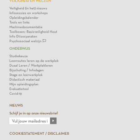
VEILIGHEID EN WELZIJN
Veiligheid (in het) nieuws
Infosessies en workshops
Opleidingskalender
Tools en links
Machinedocumentatie
Toolboxen: Basisveiligheid Hout
Info Diisocyanaten
Psychosociaal welzijn
ONDERWIJS
Studiekeuze
Leerroutes leren op de werkplek
Duaal Leren / Werkplekleren
Bijscholing / Infodagen
Stage en leerwerkplek
Didactisch materiaal
Mijn opleidingsplan
Evaluatietool
Covid-19
NIEUWS
Schijf je in op onze nieuwsbrief
COOKIESTATEMENT / DISCLAIMER