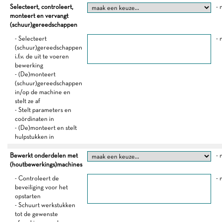
Selecteert, controleert,
- 
monteert en vervangt
(schuur)gereedschappen
- Selecteert
- 
(schuur)gereedschappen
i.f.v. de uit te voeren
bewerking
- (De)monteert
(schuur)gereedschappen
in/op de machine en
stelt ze af
- Stelt parameters en
coördinaten in
- (De)monteert en stelt
hulpstukken in
Bewerkt onderdelen met
- 
(houtbewerkings)machines
- Controleert de
- 
beveiliging voor het
opstarten
- Schuurt werkstukken
tot de gewenste