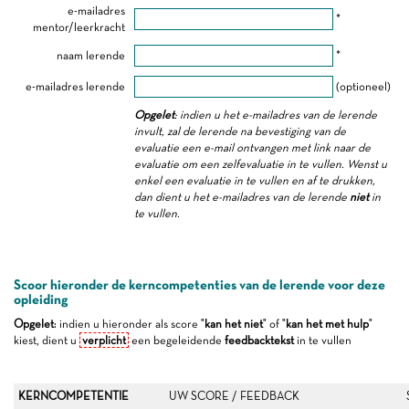
e-mailadres
*
mentor/leerkracht
naam lerende
*
e-mailadres lerende
(optioneel)
Opgelet
: indien u het e-mailadres van de lerende
invult, zal de lerende na bevestiging van de
evaluatie een e-mail ontvangen met link naar de
evaluatie om een zelfevaluatie in te vullen. Wenst u
enkel een evaluatie in te vullen en af te drukken,
dan dient u het e-mailadres van de lerende
niet
in
te vullen.
Scoor hieronder de kerncompetenties van de lerende voor deze
opleiding
Opgelet
: indien u hieronder als score "
kan het niet
" of "
kan het met hulp
"
kiest, dient u
verplicht
een begeleidende
feedbacktekst
in te vullen
KERNCOMPETENTIE
UW SCORE / FEEDBACK