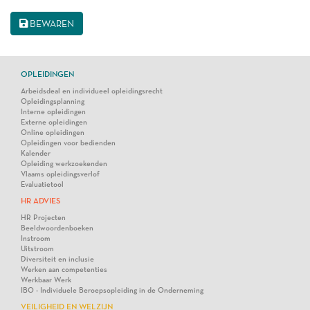
BEWAREN
OPLEIDINGEN
Arbeidsdeal en individueel opleidingsrecht
Opleidingsplanning
Interne opleidingen
Externe opleidingen
Online opleidingen
Opleidingen voor bedienden
Kalender
Opleiding werkzoekenden
Vlaams opleidingsverlof
Evaluatietool
HR ADVIES
HR Projecten
Beeldwoordenboeken
Instroom
Uitstroom
Diversiteit en inclusie
Werken aan competenties
Werkbaar Werk
IBO - Individuele Beroepsopleiding in de Onderneming
VEILIGHEID EN WELZIJN