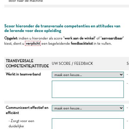
door naar de machine
Scoor hieronder de transversale competenties en attitudes van
de lerende voor deze opleiding
Opgelet
: indien u hieronder als score "
werk aan de winkel
" of "
aanvaardbaar
"
kiest, dient u
verplicht
een begeleidende
feedbacktekst
in te vullen.
TRANSVERSALE
UW SCORE / FEEDBACK
S
COMPETENTIE/ATTITUDE
Werkt in teamverband
-
-
Communiceert effectief en
-
efficiënt
- Zorgt voor een
-
duidelijke