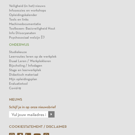
Veiligheid (in het) nieuws
Infosessies en workshops
Opleidingskalender
Tools en links
Machinedocumentatie
Toolboxen: Basisveiligheid Hout
Info Diisocyanaten
Psychosociaal welzijn
ONDERWIJS
Studiekeuze
Leerroutes leren op de werkplek
Duaal Leren / Werkplekleren
Bijscholing / Infodagen
Stage en leerwerkplek
Didactisch materiaal
Mijn opleidingsplan
Evaluatietool
Covid-19
NIEUWS
Schijf je in op onze nieuwsbrief
COOKIESTATEMENT / DISCLAIMER