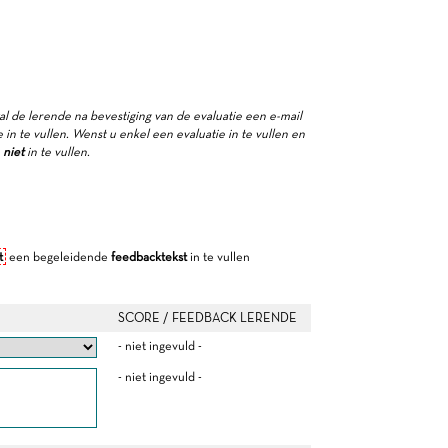
zal de lerende na bevestiging van de evaluatie een e-mail
in te vullen. Wenst u enkel een evaluatie in te vullen en
e
niet
in te vullen.
t
een begeleidende
feedbacktekst
in te vullen
SCORE / FEEDBACK LERENDE
- niet ingevuld -
- niet ingevuld -