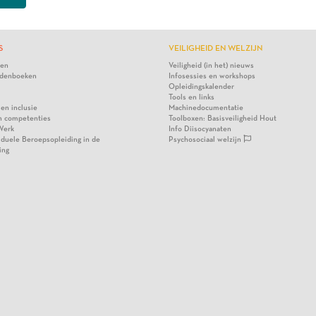
S
VEILIGHEID EN WELZIJN
ten
Veiligheid (in het) nieuws
denboeken
Infosessies en workshops
Opleidingskalender
Tools en links
 en inclusie
Machinedocumentatie
n competenties
Toolboxen: Basisveiligheid Hout
Werk
Info Diisocyanaten
viduele Beroepsopleiding in de
Psychosociaal welzijn
ing