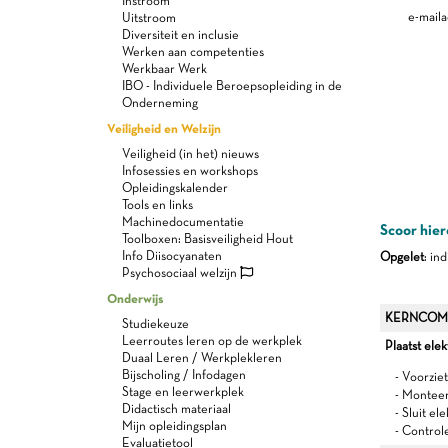
Instroom
e-maila
Uitstroom
Diversiteit en inclusie
Werken aan competenties
Werkbaar Werk
IBO - Individuele Beroepsopleiding in de
Onderneming
Veiligheid en Welzijn
Veiligheid (in het) nieuws
Infosessies en workshops
Opleidingskalender
Tools en links
Machinedocumentatie
Scoor hier
Toolboxen: Basisveiligheid Hout
Info Diisocyanaten
Opgelet
: in
Psychosociaal welzijn
Onderwijs
KERNCOM
Studiekeuze
Leerroutes leren op de werkplek
Plaatst elek
Duaal Leren / Werkplekleren
Bijscholing / Infodagen
- Voorzie
Stage en leerwerkplek
- Monteer
Didactisch materiaal
- Sluit el
Mijn opleidingsplan
- Control
Evaluatietool