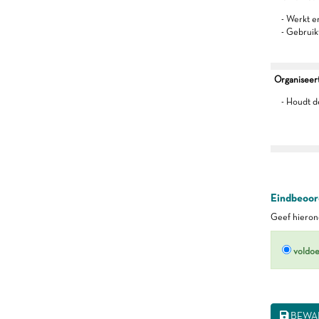
- Werkt 
- Gebruik
Organiseert 
- Houdt d
Eindbeoord
Geef hierond
voldo
BEWA