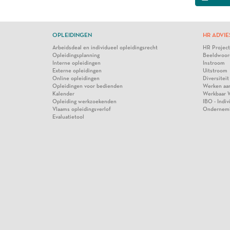
OPLEIDINGEN
HR ADVIE
Arbeidsdeal en individueel opleidingsrecht
HR Projec
Opleidingsplanning
Beeldwoor
Interne opleidingen
Instroom
Externe opleidingen
Uitstroom
Online opleidingen
Diversiteit
Opleidingen voor bedienden
Werken aa
Kalender
Werkbaar 
Opleiding werkzoekenden
IBO - Indi
Vlaams opleidingsverlof
Ondernem
Evaluatietool