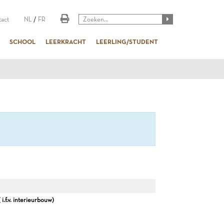
act
NL
/
FR
SCHOOL
LEERKRACHT
LEERLING/STUDENT
f.v. interieurbouw)