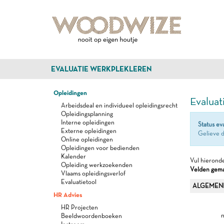
EVALUATIE WERKPLEKLEREN
Opleidingen
Evaluat
Arbeidsdeal en individueel opleidingsrecht
Opleidingsplanning
Interne opleidingen
Status ev
Externe opleidingen
Gelieve d
Online opleidingen
Opleidingen voor bedienden
Kalender
Vul hieronde
Opleiding werkzoekenden
Velden gemar
Vlaams opleidingsverlof
Evaluatietool
ALGEMEN
HR Advies
HR Projecten
n
Beeldwoordenboeken