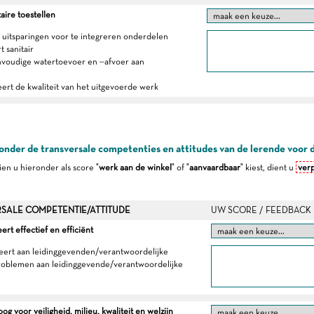
taire toestellen
t uitsparingen voor te integreren onderdelen
 sanitair
envoudige watertoevoer en –afvoer aan
eert de kwaliteit van het uitgevoerde werk
onder de transversale competenties en attitudes van de lerende voor 
dien u hieronder als score "
werk aan de winkel
" of "
aanvaardbaar
" kiest, dient u
verp
SALE COMPETENTIE/ATTITUDE
UW SCORE / FEEDBACK
t effectief en efficiënt
eert aan leidinggevenden/verantwoordelijke
roblemen aan leidinggevende/verantwoordelijke
g voor veiligheid, milieu, kwaliteit en welzijn