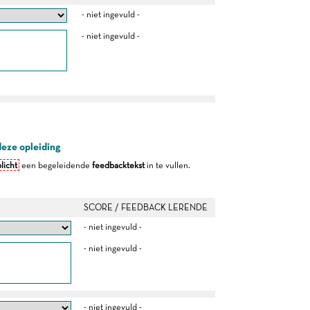
- niet ingevuld -
- niet ingevuld -
deze opleiding
licht
een begeleidende
feedbacktekst
in te vullen.
SCORE / FEEDBACK LERENDE
- niet ingevuld -
- niet ingevuld -
- niet ingevuld -