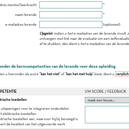
dres mentor/leerkracht
*
naam lerende
*
e-mailadres lerende
(optioneel)
Opgelet
: indien u het e-mailadres van de lerende invult, 
ontvangen met link naar de evaluatie om een zelfevaluatie 
af te drukken, dan dient u het e-mailadres van de lerend
onder de kerncompetenties van de lerende voor deze opleiding
dien u hieronder als score "
kan het niet
" of "
kan het met hulp
" kiest, dient u
verplich
PETENTIE
UW SCORE / FEEDBACK
trische toestellen
t uitsparingen voor te integreren onderdelen
t elektrische toestellen
ektrische toestellen aan, waarvoor hij/zij bevoegd is
eert de kwaliteit van het uitgevoerde werk