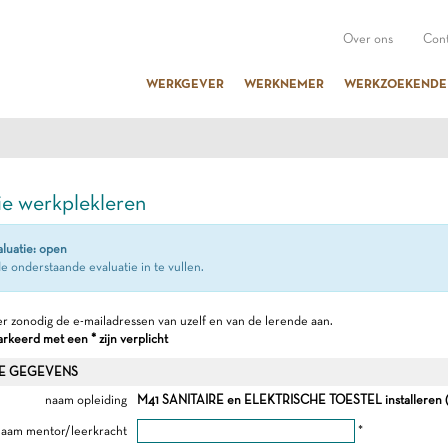
Over ons
Cont
WERKGEVER
WERKNEMER
WERKZOEKENDE
ie werkplekleren
aluatie: open
e onderstaande evaluatie in te vullen.
r zonodig de e-mailadressen van uzelf en van de lerende aan.
keerd met een * zijn verplicht
E GEGEVENS
naam opleiding
M41 SANITAIRE en ELEKTRISCHE TOESTEL installeren ( i.
aam mentor/leerkracht
*