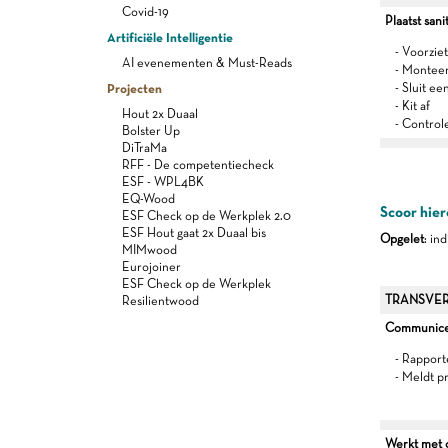
Covid-19
Plaatst sani
Artificiële Intelligentie
- Voorzie
AI evenementen & Must-Reads
- Monteert
Projecten
- Sluit e
- Kit af
Hout 2x Duaal
- Control
Bolster Up
DiTraMa
RFF - De competentiecheck
ESF - WPL4BK
EQ-Wood
Scoor hier
ESF Check op de Werkplek 2.0
ESF Hout gaat 2x Duaal bis
Opgelet
: in
MIMwood
Eurojoiner
ESF Check op de Werkplek
TRANSVER
Resilientwood
Communiceer
- Rapport
- Meldt p
Werkt met oo