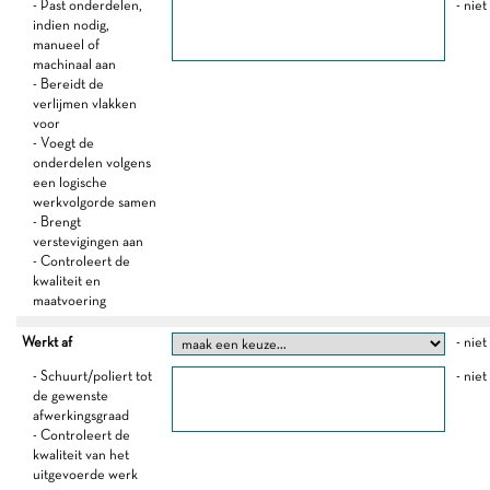
- Past onderdelen,
- niet
indien nodig,
manueel of
machinaal aan
- Bereidt de
verlijmen vlakken
voor
- Voegt de
onderdelen volgens
een logische
werkvolgorde samen
- Brengt
verstevigingen aan
- Controleert de
kwaliteit en
maatvoering
Werkt af
- niet
- Schuurt/poliert tot
- niet
de gewenste
afwerkingsgraad
- Controleert de
kwaliteit van het
uitgevoerde werk