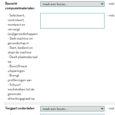
Bewerkt
- niet
composietmaterialen
- Selecteert,
- niet
controleert,
monteert en
vervangt
(snij)gereedschappen
- Stelt machine en
gereedschap in
- Start, bedient en
stopt de machine
- Deelt plaatmateriaal
op
- Boort/freest
uitsparingen
- Brengt
profileringen aan
- Schuurt
werkstukken tot de
gewenste
afwerkingsgraad op
Vergaart onderdelen
- niet