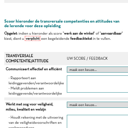
Scoor hieronder de transversale competenties en attitudes van
de lerende voor deze opleiding
Opgelet
: indien u hieronder als score "
werk aan de winkel
" of "
aanvaardbaar
"
kiest, dient u
verplicht
een begeleidende
feedbacktekst
in te vullen.
TRANSVERSALE
UW SCORE / FEEDBACK
COMPETENTIE/ATTITUDE
Communiceert effectief en efficiënt
- Rapporteert aan
leidinggevenden/verantwoordelijke
- Meldt problemen aan
leidinggevende/verantwoordelijke
Werkt met oog voor veiligheid,
milieu, kwaliteit en welzijn
- Houdt rekening met de uitvoering
van de veiligheidsvoorschriften en
werkprocedures