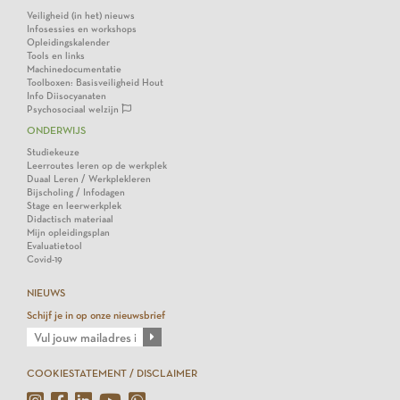
Veiligheid (in het) nieuws
Infosessies en workshops
Opleidingskalender
Tools en links
Machinedocumentatie
Toolboxen: Basisveiligheid Hout
Info Diisocyanaten
Psychosociaal welzijn
ONDERWIJS
Studiekeuze
Leerroutes leren op de werkplek
Duaal Leren / Werkplekleren
Bijscholing / Infodagen
Stage en leerwerkplek
Didactisch materiaal
Mijn opleidingsplan
Evaluatietool
Covid-19
NIEUWS
Schijf je in op onze nieuwsbrief
COOKIESTATEMENT / DISCLAIMER