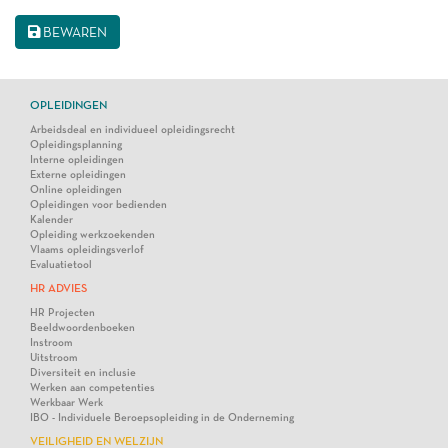
BEWAREN
OPLEIDINGEN
Arbeidsdeal en individueel opleidingsrecht
Opleidingsplanning
Interne opleidingen
Externe opleidingen
Online opleidingen
Opleidingen voor bedienden
Kalender
Opleiding werkzoekenden
Vlaams opleidingsverlof
Evaluatietool
HR ADVIES
HR Projecten
Beeldwoordenboeken
Instroom
Uitstroom
Diversiteit en inclusie
Werken aan competenties
Werkbaar Werk
IBO - Individuele Beroepsopleiding in de Onderneming
VEILIGHEID EN WELZIJN