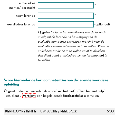
e-mailadres
*
mentor/leerkracht
naam lerende
*
e-mailadres lerende
(optioneel)
Opgelet
: indien u het e-mailadres van de lerende
invult, zal de lerende na bevestiging van de
evaluatie een e-mail ontvangen met link naar de
evaluatie om een zelfevaluatie in te vullen. Wenst u
enkel een evaluatie in te vullen en af te drukken,
dan dient u het e-mailadres van de lerende
niet
in
te vullen.
Scoor hieronder de kerncompetenties van de lerende voor deze
opleiding
Opgelet
: indien u hieronder als score "
kan het niet
" of "
kan het met hulp
"
kiest, dient u
verplicht
een begeleidende
feedbacktekst
in te vullen
KERNCOMPETENTIE
UW SCORE / FEEDBACK
SCOR