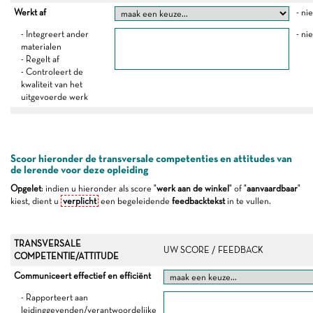
Werkt af
- ni
- Integreert ander
- ni
materialen
- Regelt af
- Controleert de
kwaliteit van het
uitgevoerde werk
Scoor hieronder de transversale competenties en attitudes van
de lerende voor deze opleiding
Opgelet
: indien u hieronder als score "
werk aan de winkel
" of "
aanvaardbaar
"
kiest, dient u
verplicht
een begeleidende
feedbacktekst
in te vullen.
TRANSVERSALE
UW SCORE / FEEDBACK
COMPETENTIE/ATTITUDE
Communiceert effectief en efficiënt
- Rapporteert aan
leidinggevenden/verantwoordelijke