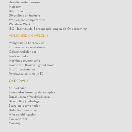
Beeldwoordenboeken
Instroom
Uitstroom
Diversiteit en inclusie
Werken aan competenties
Werkbaar Werk
IBO - Individuele Beroepsopleiding in de Onderneming
VEILIGHEID EN WELZIJN
Veiligheid (in het) nieuws
Infosessies en workshops
Opleidingskalender
Tools en links
Machinedocumentatie
Toolboxen: Basisveiligheid Hout
Info Diisocyanaten
Psychosociaal welzijn
ONDERWIJS
Studiekeuze
Leerroutes leren op de werkplek
Duaal Leren / Werkplekleren
Bijscholing / Infodagen
Stage en leerwerkplek
Didactisch materiaal
Mijn opleidingsplan
Evaluatietool
Covid-19