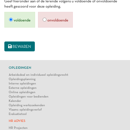
Geef hieronder aan of de lerende volgens u voldoende of onvoldoende
heeft gescoord voor deze opleiding.
voldoende
onvoldoende
BEWAREN
OPLEIDINGEN
Arbeidsdeal en individueel opleidingsrecht
Opleidingsplanning
Interne opleidingen
Externe opleidingen
Online opleidingen
Opleidingen voor bedienden
Kalender
Opleiding werkzoekenden
Vlaams opleidingsverlof
Evaluatietool
HR ADVIES
HR Projecten