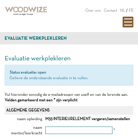
Over ons
Contact
NL
/
FR
EVALUATIE WERKPLEKLEREN
Evaluatie werkplekleren
Status evaluatie: open
Gelieve de onderstaande evaluatie in te vullen.
Vul hieronder zonodig de e-mailadressen van uzelf en van de lerende aan.
Velden gemarkeerd met een * zijn verplicht
ALGEMENE GEGEVENS
naam opleiding
M33 INTERIEURELEMENT vergaren/samenstellen
naam
*
mentor/leerkracht