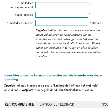
e-mailadres
*
mentor/leerkracht
naam lerende
*
e-mailadres lerende
(optioneel)
Opgelet
: indien u het e-mailadres van de lerende
invult, zal de lerende na bevestiging van de
evaluatie een e-mail ontvangen met link naar de
evaluatie om een zelfevaluatie in te vullen. Wenst u
enkel een evaluatie in te vullen en af te drukken,
dan dient u het e-mailadres van de lerende
niet
in
te vullen.
Scoor hieronder de kerncompetenties van de lerende voor deze
opleiding
Opgelet
: indien u hieronder als score "
kan het niet
" of "
kan het met hulp
"
kiest, dient u
verplicht
een begeleidende
feedbacktekst
in te vullen
KERNCOMPETENTIE
UW SCORE / FEEDBACK
SCO