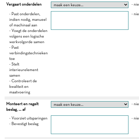
Vergaart onderdelen
- ni
- Past onderdelen,
- ni
indien nodig, manueel
of machinaal aan
- Voegt de onderdelen
volgens een logische
werkvolgorde samen
- Past
verbindingstechnieken
toe
- Stelt
interieurelement
samen
- Controleert de
kwaliteit en
maatvoering
Monteert en regelt
- ni
beslag, ... af
- Voorziet uitsparingen
- ni
- Bevestigt beslag