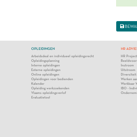
BEWA
OPLEIDINGEN
HR ADVIE
Arbeidsdeal en individueel opleidingsrecht
HR Projec
Opleidingsplanning
Beeldwoor
Interne opleidingen
Instroom
Externe opleidingen
Uitstroom
Online opleidingen
Diversiteit
Opleidingen voor bedienden
Werken aa
Kalender
Werkbaar 
Opleiding werkzoekenden
IBO - Indi
Vlaams opleidingsverlof
Ondernem
Evaluatietool