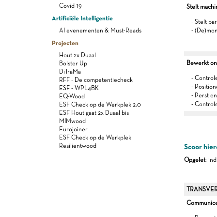
Covid-19
Stelt machi
Artificiële Intelligentie
- Stelt p
AI evenementen & Must-Reads
- (De)mon
Projecten
Hout 2x Duaal
Bewerkt on
Bolster Up
DiTraMa
- Control
RFF - De competentiecheck
- Positio
ESF - WPL4BK
- Perst en
EQ-Wood
- Control
ESF Check op de Werkplek 2.0
ESF Hout gaat 2x Duaal bis
MIMwood
Eurojoiner
ESF Check op de Werkplek
Resilientwood
Scoor hier
Opgelet
: in
TRANSVER
Communiceer