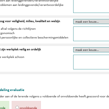
eert aan leidinggevenden/verantwoordelijke
roblemen aan leidinggevende/verantwoordelijke
g voor veiligheid, milieu, kwaliteit en welzijn
 afval volgens de richtlijnen
ergonomisch
t persoonlijke en collectieve beschermingsmiddelen
zijn werkplek veilig en ordelijk
e werkplek schoon
eling evaluatie
er aan of de lerende volgens u voldoende of onvoldoende heeft gescoord voor de
ende
onvoldoende