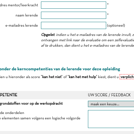
dres mentor/leerkracht
*
naam lerende
*
e-mailadres lerende
(optioneel)
Opgelet
: indien u het e-mailadres van de lerende invult, 
ontvangen met link naar de evaluatie om een zelfevaluatie 
af te drukken, dan dient u het e-mailadres van de lerend
onder de kerncompetenties van de lerende voor deze opleiding
dien u hieronder als score "
kan het niet
" of "
kan het met hulp
" kiest, dient u
verplich
PETENTIE
UW SCORE / FEEDBACK
 grondstoffen voor op de werkopdracht
t de onderdelen
e elementen samen volgens een logische volgorde