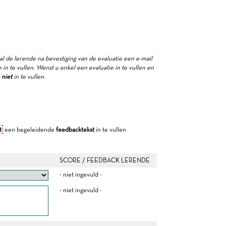
zal de lerende na bevestiging van de evaluatie een e-mail
in te vullen. Wenst u enkel een evaluatie in te vullen en
e
niet
in te vullen.
t
een begeleidende
feedbacktekst
in te vullen
SCORE / FEEDBACK LERENDE
- niet ingevuld -
- niet ingevuld -