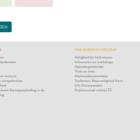
REN
S
VEILIGHEID EN WELZIJN
ten
Veiligheid (in het) nieuws
denboeken
Infosessies en workshops
Opleidingskalender
Tools en links
 en inclusie
Machinedocumentatie
n competenties
Toolboxen: Basisveiligheid Hout
Werk
Info Diisocyanaten
viduele Beroepsopleiding in de
Psychosociaal welzijn
ing