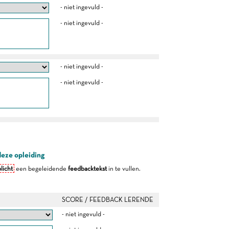
- niet ingevuld -
- niet ingevuld -
- niet ingevuld -
- niet ingevuld -
deze opleiding
licht
een begeleidende
feedbacktekst
in te vullen.
SCORE / FEEDBACK LERENDE
- niet ingevuld -