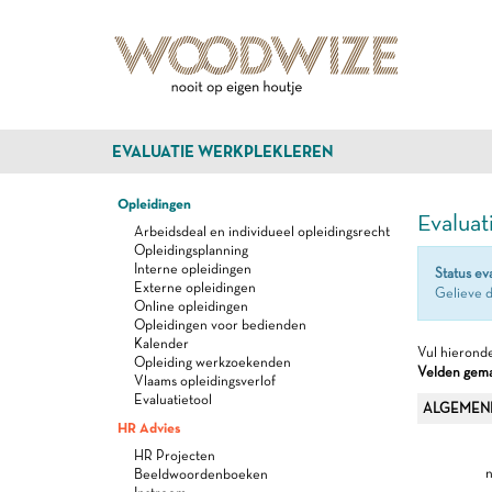
EVALUATIE WERKPLEKLEREN
Opleidingen
Evaluat
Arbeidsdeal en individueel opleidingsrecht
Opleidingsplanning
Interne opleidingen
Status ev
Externe opleidingen
Gelieve d
Online opleidingen
Opleidingen voor bedienden
Kalender
Vul hieronde
Opleiding werkzoekenden
Velden gemar
Vlaams opleidingsverlof
Evaluatietool
ALGEMEN
HR Advies
HR Projecten
n
Beeldwoordenboeken