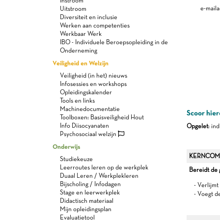
Instroom
e-maila
Uitstroom
Diversiteit en inclusie
Werken aan competenties
Werkbaar Werk
IBO - Individuele Beroepsopleiding in de
Onderneming
Veiligheid en Welzijn
Veiligheid (in het) nieuws
Infosessies en workshops
Opleidingskalender
Tools en links
Machinedocumentatie
Scoor hier
Toolboxen: Basisveiligheid Hout
Info Diisocyanaten
Opgelet
: in
Psychosociaal welzijn
Onderwijs
KERNCOM
Studiekeuze
Leerroutes leren op de werkplek
Bereidt de
Duaal Leren / Werkplekleren
Bijscholing / Infodagen
- Verlijm
Stage en leerwerkplek
- Voegt d
Didactisch materiaal
Mijn opleidingsplan
Evaluatietool