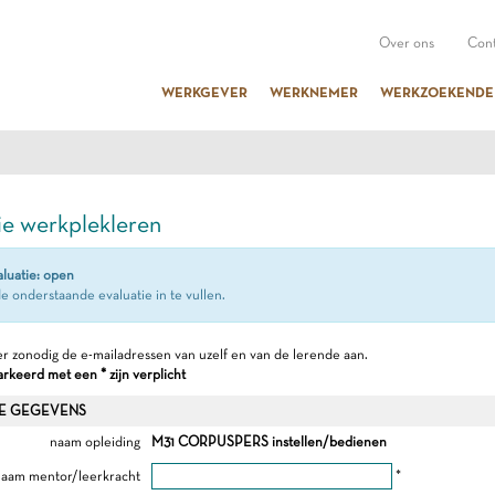
Over ons
Cont
WERKGEVER
WERKNEMER
WERKZOEKENDE
ie werkplekleren
aluatie: open
e onderstaande evaluatie in te vullen.
r zonodig de e-mailadressen van uzelf en van de lerende aan.
keerd met een * zijn verplicht
E GEGEVENS
naam opleiding
M31 CORPUSPERS instellen/bedienen
aam mentor/leerkracht
*