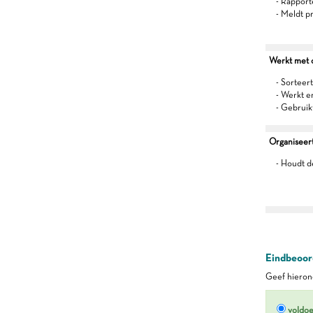
- Rapport
- Meldt p
Werkt met oo
- Sorteert
- Werkt 
- Gebruik
Organiseert 
- Houdt d
Eindbeoord
Geef hierond
voldo