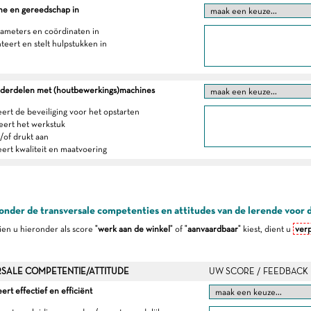
ne en gereedschap in
arameters en coördinaten in
teert en stelt hulpstukken in
derdelen met (houtbewerkings)machines
eert de beveiliging voor het opstarten
neert het werkstuk
/of drukt aan
eert kwaliteit en maatvoering
onder de transversale competenties en attitudes van de lerende voor 
dien u hieronder als score "
werk aan de winkel
" of "
aanvaardbaar
" kiest, dient u
verp
SALE COMPETENTIE/ATTITUDE
UW SCORE / FEEDBACK
t effectief en efficiënt