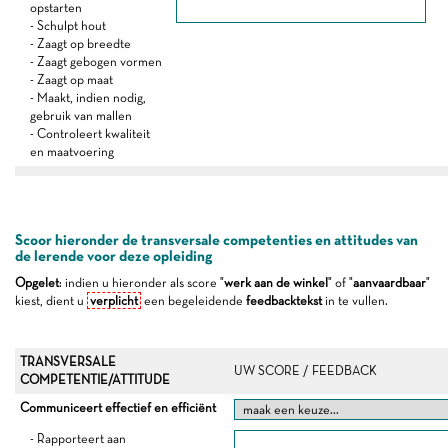
opstarten
- Schulpt hout
- Zaagt op breedte
- Zaagt gebogen vormen
- Zaagt op maat
- Maakt, indien nodig,
gebruik van mallen
- Controleert kwaliteit
en maatvoering
Scoor hieronder de transversale competenties en attitudes van
de lerende voor deze opleiding
Opgelet
: indien u hieronder als score "
werk aan de winkel
" of "
aanvaardbaar
"
kiest, dient u
verplicht
een begeleidende
feedbacktekst
in te vullen.
TRANSVERSALE
UW SCORE / FEEDBACK
COMPETENTIE/ATTITUDE
Communiceert effectief en efficiënt
- Rapporteert aan