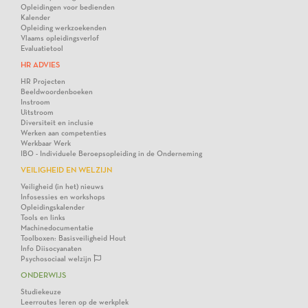
Opleidingen voor bedienden
Kalender
Opleiding werkzoekenden
Vlaams opleidingsverlof
Evaluatietool
HR ADVIES
HR Projecten
Beeldwoordenboeken
Instroom
Uitstroom
Diversiteit en inclusie
Werken aan competenties
Werkbaar Werk
IBO - Individuele Beroepsopleiding in de Onderneming
VEILIGHEID EN WELZIJN
Veiligheid (in het) nieuws
Infosessies en workshops
Opleidingskalender
Tools en links
Machinedocumentatie
Toolboxen: Basisveiligheid Hout
Info Diisocyanaten
Psychosociaal welzijn
ONDERWIJS
Studiekeuze
Leerroutes leren op de werkplek