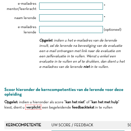
e-mailadres
*
mentor/leerkracht
naam lerende
*
e-mailadres
(optioneel)
lerende
Opgelet
: indien u het e-mailadres van de lerende
invult, zal de lerende na bevestiging van de evaluatie
een e-mail ontvangen met link naar de evaluatie om
een zelfevaluatie in te vullen. Wenst u enkel een
evaluatie in te vullen en af te drukken, dan dient u het
e-mailadres van de lerende
niet
in te vullen.
Scoor hieronder de kerncompetenties van de lerende voor deze
opleiding
Opgelet
: indien u hieronder als score "
kan het niet
" of "
kan het met hulp
"
kiest, dient u
verplicht
een begeleidende
feedbacktekst
in te vullen
KERNCOMPETENTIE
UW SCORE / FEEDBACK
S