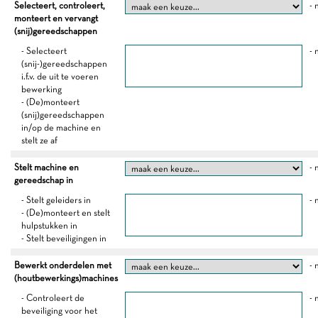
Selecteert, controleert,
- 
monteert en vervangt
(snij)gereedschappen
- Selecteert
- 
(snij-)gereedschappen
i.f.v. de uit te voeren
bewerking
- (De)monteert
(snij)gereedschappen
in/op de machine en
stelt ze af
Stelt machine en
- 
gereedschap in
- Stelt geleiders in
- 
- (De)monteert en stelt
hulpstukken in
- Stelt beveiligingen in
Bewerkt onderdelen met
- 
(houtbewerkings)machines
- Controleert de
- 
beveiliging voor het