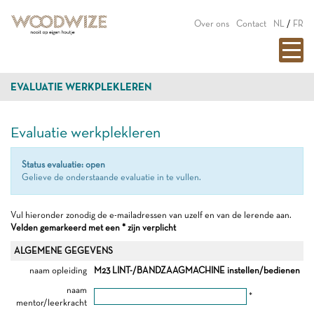
Over ons
Contact
NL
/
FR
EVALUATIE WERKPLEKLEREN
Evaluatie werkplekleren
Status evaluatie: open
Gelieve de onderstaande evaluatie in te vullen.
Vul hieronder zonodig de e-mailadressen van uzelf en van de lerende aan.
Velden gemarkeerd met een * zijn verplicht
ALGEMENE GEGEVENS
naam opleiding
M23 LINT-/BANDZAAGMACHINE instellen/bedienen
naam
*
mentor/leerkracht