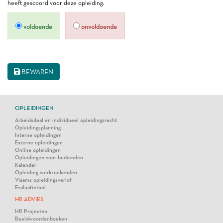
heeft gescoord voor deze opleiding.
voldoende
onvoldoende
BEWAREN
OPLEIDINGEN
Arbeidsdeal en individueel opleidingsrecht
Opleidingsplanning
Interne opleidingen
Externe opleidingen
Online opleidingen
Opleidingen voor bedienden
Kalender
Opleiding werkzoekenden
Vlaams opleidingsverlof
Evaluatietool
HR ADVIES
HR Projecten
Beeldwoordenboeken