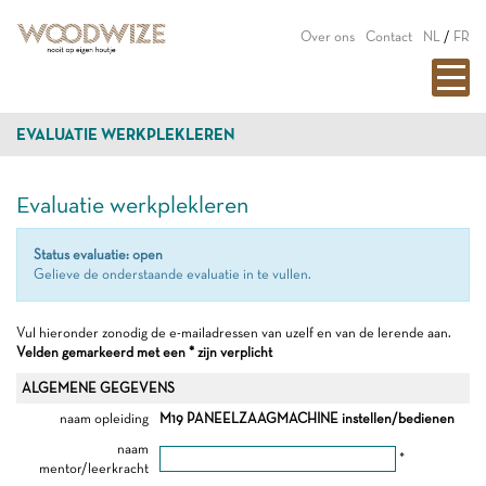
Over ons
Contact
NL
/
FR
EVALUATIE WERKPLEKLEREN
Evaluatie werkplekleren
Status evaluatie: open
Gelieve de onderstaande evaluatie in te vullen.
Vul hieronder zonodig de e-mailadressen van uzelf en van de lerende aan.
Velden gemarkeerd met een * zijn verplicht
ALGEMENE GEGEVENS
naam opleiding
M19 PANEELZAAGMACHINE instellen/bedienen
naam
*
mentor/leerkracht