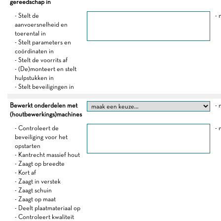
gereedschap in
- Stelt de
- 
aanvoersnelheid en
toerental in
- Stelt parameters en
coördinaten in
- Stelt de voorrits af
- (De)monteert en stelt
hulpstukken in
- Stelt beveiligingen in
Bewerkt onderdelen met
- 
(houtbewerkings)machines
- Controleert de
- 
beveiliging voor het
opstarten
- Kantrecht massief hout
- Zaagt op breedte
- Kort af
- Zaagt in verstek
- Zaagt schuin
- Zaagt op maat
- Deelt plaatmateriaal op
- Controleert kwaliteit