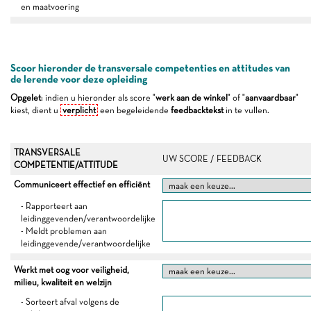
en maatvoering
Scoor hieronder de transversale competenties en attitudes van
de lerende voor deze opleiding
Opgelet
: indien u hieronder als score "
werk aan de winkel
" of "
aanvaardbaar
"
kiest, dient u
verplicht
een begeleidende
feedbacktekst
in te vullen.
TRANSVERSALE
UW SCORE / FEEDBACK
COMPETENTIE/ATTITUDE
Communiceert effectief en efficiënt
- Rapporteert aan
leidinggevenden/verantwoordelijke
- Meldt problemen aan
leidinggevende/verantwoordelijke
Werkt met oog voor veiligheid,
milieu, kwaliteit en welzijn
- Sorteert afval volgens de