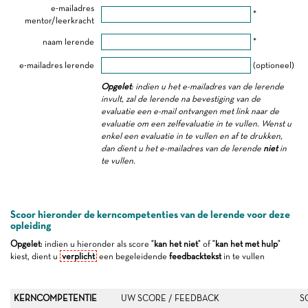
e-mailadres
*
mentor/leerkracht
naam lerende
*
e-mailadres lerende
(optioneel)
Opgelet
: indien u het e-mailadres van de lerende
invult, zal de lerende na bevestiging van de
evaluatie een e-mail ontvangen met link naar de
evaluatie om een zelfevaluatie in te vullen. Wenst u
enkel een evaluatie in te vullen en af te drukken,
dan dient u het e-mailadres van de lerende
niet
in
te vullen.
Scoor hieronder de kerncompetenties van de lerende voor deze
opleiding
Opgelet
: indien u hieronder als score "
kan het niet
" of "
kan het met hulp
"
kiest, dient u
verplicht
een begeleidende
feedbacktekst
in te vullen
KERNCOMPETENTIE
UW SCORE / FEEDBACK
S