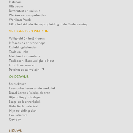
Instroom
Uitstroom
Diversiteit en inclusie
Werken aan competenties
Werkbaar Werk
IBO - Individuele Beroepsopleiding in de Onderneming
VEILIGHEID EN WELZIJN
Veiligheid (in het) nieuws
Infosessies en workshops
Opleidingskalender
Tools en links
Machinedocumentatie
Toolboxen: Basisveiligheid Hout
Info Diisocyanaten
Psychosociaal welzijn
ONDERWIJS
Studiekeuze
Leerroutes leren op de werkplek
Duaal Leren / Werkplekleren
Bijscholing / Infodagen
Stage en leerwerkplek
Didactisch materiaal
Mijn opleidingsplan
Evaluatietool
Covid-19
NIEUWS