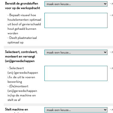
Bereidt de grondstoffen
- 
voor op de werkopdracht
- Bepaalt visueel hoe
- 
houtelementen optimaal
uit bool of gevierschaald
hout gehaald kunnen
worden
- Deelt plaatmateriaal
optimaal op
Selecteert, controleert,
- 
monteert en vervangt
(snij)gereedschappen
- Selecteert
- 
(snij-)gereedschappen
i.f.v. de uit te voeren
bewerking
- (De)monteert
(snij)gereedschappen
in/op de machine en
stelt ze af
Stelt machine en
- 