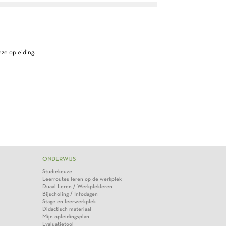
ze opleiding.
ONDERWIJS
Studiekeuze
Leerroutes leren op de werkplek
Duaal Leren / Werkplekleren
Bijscholing / Infodagen
Stage en leerwerkplek
Didactisch materiaal
Mijn opleidingsplan
Evaluatietool