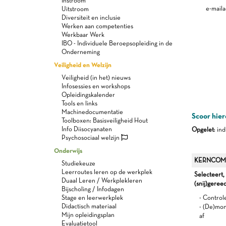
Instroom
e-maila
Uitstroom
Diversiteit en inclusie
Werken aan competenties
Werkbaar Werk
IBO - Individuele Beroepsopleiding in de
Onderneming
Veiligheid en Welzijn
Veiligheid (in het) nieuws
Infosessies en workshops
Opleidingskalender
Tools en links
Machinedocumentatie
Scoor hier
Toolboxen: Basisveiligheid Hout
Info Diisocyanaten
Opgelet
: in
Psychosociaal welzijn
Onderwijs
KERNCOM
Studiekeuze
Leerroutes leren op de werkplek
Selecteert,
Duaal Leren / Werkplekleren
(snij)gere
Bijscholing / Infodagen
Stage en leerwerkplek
- Control
Didactisch materiaal
- (De)mon
Mijn opleidingsplan
af
Evaluatietool