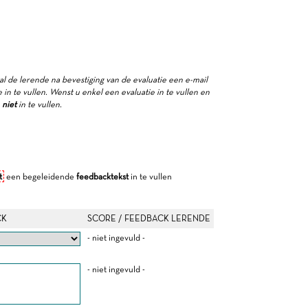
zal de lerende na bevestiging van de evaluatie een e-mail
in te vullen. Wenst u enkel een evaluatie in te vullen en
e
niet
in te vullen.
t
een begeleidende
feedbacktekst
in te vullen
CK
SCORE / FEEDBACK LERENDE
- niet ingevuld -
- niet ingevuld -