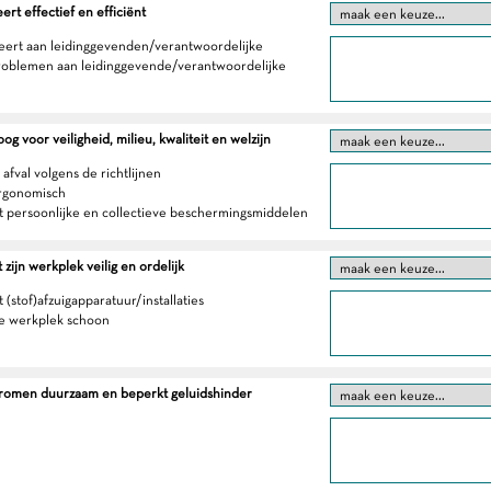
t effectief en efficiënt
eert aan leidinggevenden/verantwoordelijke
roblemen aan leidinggevende/verantwoordelijke
g voor veiligheid, milieu, kwaliteit en welzijn
 afval volgens de richtlijnen
ergonomisch
t persoonlijke en collectieve beschermingsmiddelen
zijn werkplek veilig en ordelijk
 (stof)afzuigapparatuur/installaties
e werkplek schoon
tromen duurzaam en beperkt geluidshinder