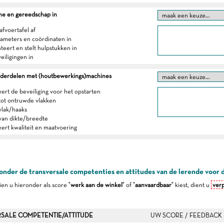
ne en gereedschap in
 afvoertafel af
arameters en coördinaten in
teert en stelt hulpstukken in
veiligingen in
derdelen met (houtbewerkings)machines
eert de beveiliging voor het opstarten
 tot ontruwde vlakken
vlak/haaks
 van dikte/breedte
eert kwaliteit en maatvoering
onder de transversale competenties en attitudes van de lerende voor 
dien u hieronder als score "
werk aan de winkel
" of "
aanvaardbaar
" kiest, dient u
verp
SALE COMPETENTIE/ATTITUDE
UW SCORE / FEEDBACK