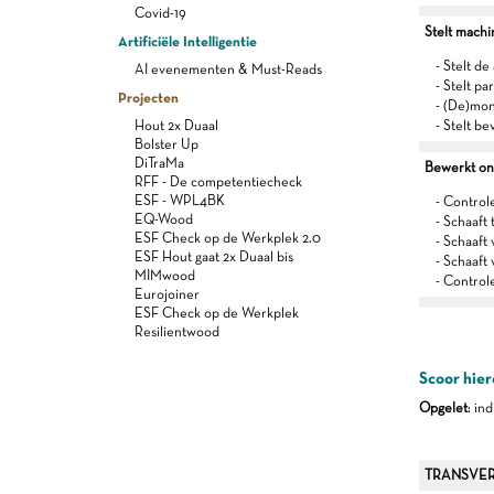
Covid-19
Stelt machi
Artificiële Intelligentie
- Stelt de
AI evenementen & Must-Reads
- Stelt p
Projecten
- (De)mon
Hout 2x Duaal
- Stelt be
Bolster Up
DiTraMa
Bewerkt on
RFF - De competentiecheck
ESF - WPL4BK
- Control
EQ-Wood
- Schaaft
ESF Check op de Werkplek 2.0
- Schaaft 
ESF Hout gaat 2x Duaal bis
- Schaaft
MIMwood
- Control
Eurojoiner
ESF Check op de Werkplek
Resilientwood
Scoor hier
Opgelet
: in
TRANSVER