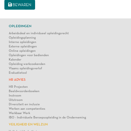
BEWAREN
OPLEIDINGEN
Arbeidsdeal en individueel opleidingsrecht
Opleidingsplanning
Interne opleidingen
Externe opleidingen
Online opleidingen
Opleidingen voor bedienden
Kalender
Opleiding werkzoekenden
Vlaams opleidingsverlof
Evaluatietool
HR ADVIES
HR Projecten
Beeldwoordenboeken
Instroom
Uitstroom
Diversiteit en inclusie
Werken aan competenties
Werkbaar Werk
IBO - Individuele Beroepsopleiding in de Onderneming
VEILIGHEID EN WELZIJN