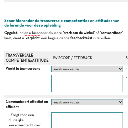
Scoor hieronder de transversale competenties en attitudes van
de lerende voor deze opleiding
Opgelet
: indien u hieronder als score "
werk aan de winkel
" of "
aanvaardbaar
"
kiest, dient u
verplicht
een begeleidende
feedbacktekst
in te vullen.
TRANSVERSALE
UW SCORE / FEEDBACK
S
COMPETENTIE/ATTITUDE
Werkt in teamverband
-
-
Communiceert effectief en
-
efficiënt
- Zorgt voor een
-
duidelijke
werkoverdracht naar