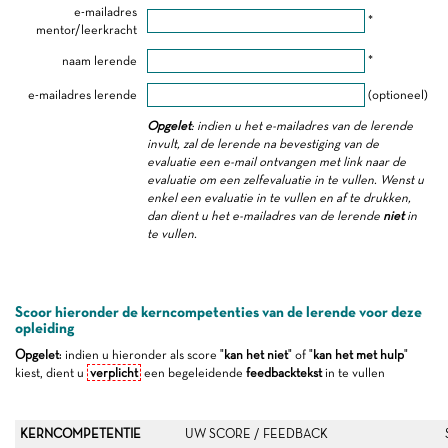
e-mailadres
*
mentor/leerkracht
naam lerende
*
e-mailadres lerende
(optioneel)
Opgelet
: indien u het e-mailadres van de lerende
invult, zal de lerende na bevestiging van de
evaluatie een e-mail ontvangen met link naar de
evaluatie om een zelfevaluatie in te vullen. Wenst u
enkel een evaluatie in te vullen en af te drukken,
dan dient u het e-mailadres van de lerende
niet
in
te vullen.
Scoor hieronder de kerncompetenties van de lerende voor deze
opleiding
Opgelet
: indien u hieronder als score "
kan het niet
" of "
kan het met hulp
"
kiest, dient u
verplicht
een begeleidende
feedbacktekst
in te vullen
KERNCOMPETENTIE
UW SCORE / FEEDBACK