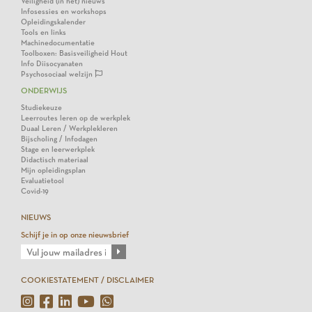
Veiligheid (in het) nieuws
Infosessies en workshops
Opleidingskalender
Tools en links
Machinedocumentatie
Toolboxen: Basisveiligheid Hout
Info Diisocyanaten
Psychosociaal welzijn
ONDERWIJS
Studiekeuze
Leerroutes leren op de werkplek
Duaal Leren / Werkplekleren
Bijscholing / Infodagen
Stage en leerwerkplek
Didactisch materiaal
Mijn opleidingsplan
Evaluatietool
Covid-19
NIEUWS
Schijf je in op onze nieuwsbrief
COOKIESTATEMENT / DISCLAIMER