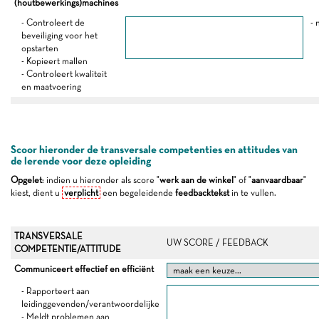
(houtbewerkings)machines
- Controleert de
- 
beveiliging voor het
opstarten
- Kopieert mallen
- Controleert kwaliteit
en maatvoering
Scoor hieronder de transversale competenties en attitudes van
de lerende voor deze opleiding
Opgelet
: indien u hieronder als score "
werk aan de winkel
" of "
aanvaardbaar
"
kiest, dient u
verplicht
een begeleidende
feedbacktekst
in te vullen.
TRANSVERSALE
UW SCORE / FEEDBACK
COMPETENTIE/ATTITUDE
Communiceert effectief en efficiënt
- Rapporteert aan
leidinggevenden/verantwoordelijke
- Meldt problemen aan