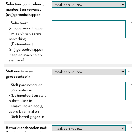
Selecteert, controleert,
- 
monteert en vervangt
(snij)gereedschappen
- Selecteert
- 
(snij-)gereedschappen
i.f.v. de uit te voeren
bewerking
- (De)monteert
(snij)gereedschappen
in/op de machine en
stelt ze af
Stelt machine en
- 
gereedschap in
- Stelt parameters en
- 
coördinaten in
- (De)monteert en stelt
hulpstukken in
- Maakt, indien nodig,
gebruik van mallen
- Stelt beveiligingen in
Bewerkt onderdelen met
- 