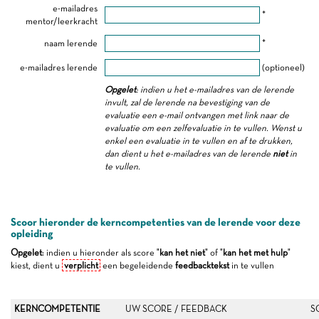
e-mailadres
*
mentor/leerkracht
naam lerende
*
e-mailadres lerende
(optioneel)
Opgelet
: indien u het e-mailadres van de lerende
invult, zal de lerende na bevestiging van de
evaluatie een e-mail ontvangen met link naar de
evaluatie om een zelfevaluatie in te vullen. Wenst u
enkel een evaluatie in te vullen en af te drukken,
dan dient u het e-mailadres van de lerende
niet
in
te vullen.
Scoor hieronder de kerncompetenties van de lerende voor deze
opleiding
Opgelet
: indien u hieronder als score "
kan het niet
" of "
kan het met hulp
"
kiest, dient u
verplicht
een begeleidende
feedbacktekst
in te vullen
KERNCOMPETENTIE
UW SCORE / FEEDBACK
S