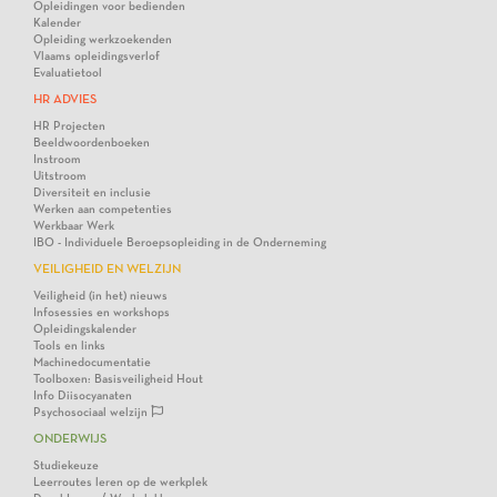
Opleidingen voor bedienden
Kalender
Opleiding werkzoekenden
Vlaams opleidingsverlof
Evaluatietool
HR ADVIES
HR Projecten
Beeldwoordenboeken
Instroom
Uitstroom
Diversiteit en inclusie
Werken aan competenties
Werkbaar Werk
IBO - Individuele Beroepsopleiding in de Onderneming
VEILIGHEID EN WELZIJN
Veiligheid (in het) nieuws
Infosessies en workshops
Opleidingskalender
Tools en links
Machinedocumentatie
Toolboxen: Basisveiligheid Hout
Info Diisocyanaten
Psychosociaal welzijn
ONDERWIJS
Studiekeuze
Leerroutes leren op de werkplek