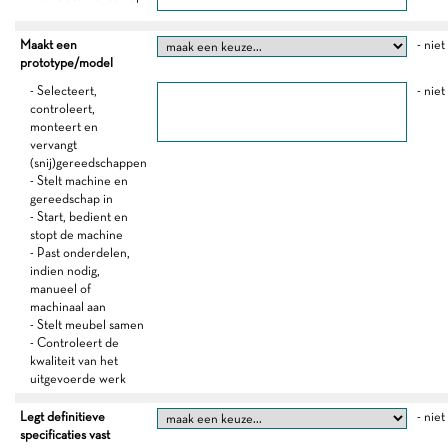
Maakt een
- niet
prototype/model
- Selecteert,
- niet
controleert,
monteert en
vervangt
(snij)gereedschappen
- Stelt machine en
gereedschap in
- Start, bedient en
stopt de machine
- Past onderdelen,
indien nodig,
manueel of
machinaal aan
- Stelt meubel samen
- Controleert de
kwaliteit van het
uitgevoerde werk
Legt definitieve
- niet
specificaties vast