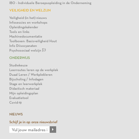
IBO - Individuele Beroepsopleiding in de Onderneming
VEILIGHEID EN WELZIJN
Veiligheid (in het) nieuws
Infosessies en workshops
Opleidingskalender
Tools en links
Machinedocumentatie
Toolboxen: Basisveiligheid Hout
Info Diisocyanaten
Psychosociaal welzijn
ONDERWIJS
Studiekeuze
Leerroutes leren op de werkplek
Duaal Leren / Werkplekleren
Bijscholing / Infodagen
Stage en leerwerkplek
Didactisch materiaal
Mijn opleidingsplan
Evaluatietool
Covid-19
NIEUWS
Schijf je in op onze nieuwsbrief