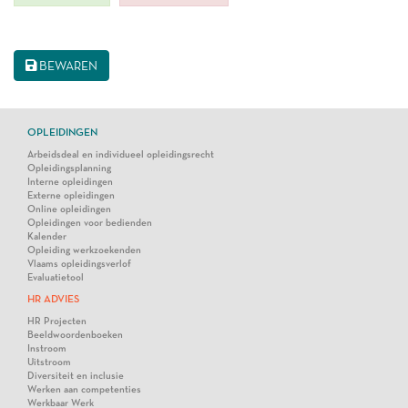
BEWAREN
OPLEIDINGEN
Arbeidsdeal en individueel opleidingsrecht
Opleidingsplanning
Interne opleidingen
Externe opleidingen
Online opleidingen
Opleidingen voor bedienden
Kalender
Opleiding werkzoekenden
Vlaams opleidingsverlof
Evaluatietool
HR ADVIES
HR Projecten
Beeldwoordenboeken
Instroom
Uitstroom
Diversiteit en inclusie
Werken aan competenties
Werkbaar Werk