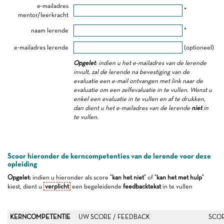
e-mailadres
*
mentor/leerkracht
naam lerende
*
e-mailadres lerende
(optioneel)
Opgelet
: indien u het e-mailadres van de lerende
invult, zal de lerende na bevestiging van de
evaluatie een e-mail ontvangen met link naar de
evaluatie om een zelfevaluatie in te vullen. Wenst u
enkel een evaluatie in te vullen en af te drukken,
dan dient u het e-mailadres van de lerende
niet
in
te vullen.
Scoor hieronder de kerncompetenties van de lerende voor deze
opleiding
Opgelet
: indien u hieronder als score "
kan het niet
" of "
kan het met hulp
"
kiest, dient u
verplicht
een begeleidende
feedbacktekst
in te vullen
KERNCOMPETENTIE
UW SCORE / FEEDBACK
SCOR