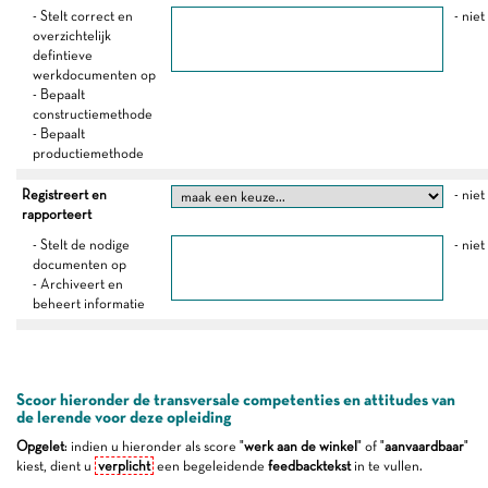
- Stelt correct en
- niet
overzichtelijk
defintieve
werkdocumenten op
- Bepaalt
constructiemethode
- Bepaalt
productiemethode
Registreert en
- niet
rapporteert
- Stelt de nodige
- niet
documenten op
- Archiveert en
beheert informatie
Scoor hieronder de transversale competenties en attitudes van
de lerende voor deze opleiding
Opgelet
: indien u hieronder als score "
werk aan de winkel
" of "
aanvaardbaar
"
kiest, dient u
verplicht
een begeleidende
feedbacktekst
in te vullen.