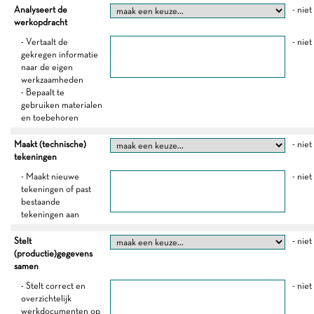
Analyseert de
- niet
werkopdracht
- Vertaalt de
- niet
gekregen informatie
naar de eigen
werkzaamheden
- Bepaalt te
gebruiken materialen
en toebehoren
Maakt (technische)
- niet
tekeningen
- Maakt nieuwe
- niet
tekeningen of past
bestaande
tekeningen aan
Stelt
- niet
(productie)gegevens
samen
- Stelt correct en
- niet
overzichtelijk
werkdocumenten op