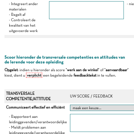
- Integreert ander
- ni
materialen
- Regelt af
- Controleert de
kwaliteit van het
uitgevoerde werk
Scoor hieronder de transversale competenties en attitudes van
de lerende voor deze opleiding
Opgelet
: indien u hieronder als score "
werk aan de winkel
" of "
aanvaardbaar
"
kiest, dient u
verplicht
een begeleidende
feedbacktekst
in te vullen.
TRANSVERSALE
UW SCORE / FEEDBACK
COMPETENTIE/ATTITUDE
Communiceert effectief en efficiënt
- Rapporteert aan
leidinggevenden/verantwoordelijke
- Meldt problemen aan
leidinggevende/verantwoordelijke