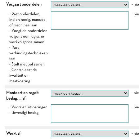
Vergaart onderdelen
- ni
- Past onderdelen,
- ni
indien nodig, manueel
of machinaal aan
- Voegt de onderdelen
volgens een logische
werkvolgorde samen
- Past
verbindingstechnieken
toe
- Stelt meubel samen
- Controleert de
kwaliteit en
maatvoering
Monteert en regelt
- ni
beslag, ... af
- Voorziet uitsparingen
- ni
- Bevestigt beslag
Werkt af
- ni