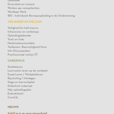
Uitstroom
Diversiteit en inclusie
Werken aan competenties
Werkbaar Werk
IBO - Individuele Beroepsopleiding in de Onderneming
VEILIGHEID EN WELZIJN
Veiligheid (in het) nieuws
Infosessies en workshops
Opleidingskalender
Tools en links
Machinedocumentatie
Toolboxen: Basisveiligheid Hout
Info Diisocyanaten
Psychosociaal welzijn
ONDERWIJS
Studiekeuze
Leerroutes leren op de werkplek
Duaal Leren / Werkplekleren
Bijscholing / Infodagen
Stage en leerwerkplek
Didactisch materiaal
Mijn opleidingsplan
Evaluatietool
Covid-19
NIEUWS
Schijf je in op onze nieuwsbrief