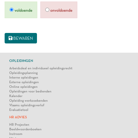
voldoende
onvoldoende
BEWAREN
OPLEIDINGEN
Arbeidsdeal en individueel opleidingsrecht
Opleidingsplanning
Interne opleidingen
Externe opleidingen
Online opleidingen
Opleidingen voor bedienden
Kalender
Opleiding werkzoekenden
Vlaams opleidingsverlof
Evaluatietool
HR ADVIES
HR Projecten
Beeldwoordenboeken
Instroom