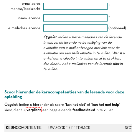
e-mailadres
*
mentor/leerkracht
naam lerende
*
e-mailadres lerende
(optioneel)
Opgelet
: indien u het e-mailadres van de lerende
invult, zal de lerende na bevestiging van de
evaluatie een e-mail ontvangen met link naar de
evaluatie om een zelfevaluatie in te vullen. Wenst u
enkel een evaluatie in te vullen en af te drukken,
dan dient u het e-mailadres van de lerende
niet
in
te vullen.
Scoor hieronder de kerncompetenties van de lerende voor deze
opleiding
Opgelet
: indien u hieronder als score "
kan het niet
" of "
kan het met hulp
"
kiest, dient u
verplicht
een begeleidende
feedbacktekst
in te vullen
KERNCOMPETENTIE
UW SCORE / FEEDBACK
SCO