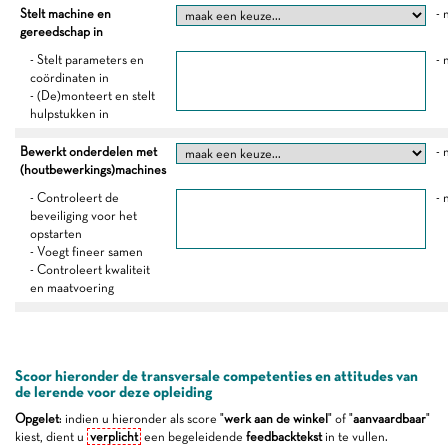
Stelt machine en
- 
gereedschap in
- Stelt parameters en
- 
coördinaten in
- (De)monteert en stelt
hulpstukken in
Bewerkt onderdelen met
- 
(houtbewerkings)machines
- Controleert de
- 
beveiliging voor het
opstarten
- Voegt fineer samen
- Controleert kwaliteit
en maatvoering
Scoor hieronder de transversale competenties en attitudes van
de lerende voor deze opleiding
Opgelet
: indien u hieronder als score "
werk aan de winkel
" of "
aanvaardbaar
"
kiest, dient u
verplicht
een begeleidende
feedbacktekst
in te vullen.