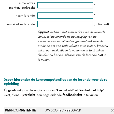
e-mailadres
*
mentor/leerkracht
naam lerende
*
e-mailadres lerende
(optioneel)
Opgelet
: indien u het e-mailadres van de lerende
invult, zal de lerende na bevestiging van de
evaluatie een e-mail ontvangen met link naar de
evaluatie om een zelfevaluatie in te vullen. Wenst u
enkel een evaluatie in te vullen en af te drukken,
dan dient u het e-mailadres van de lerende
niet
in
te vullen.
Scoor hieronder de kerncompetenties van de lerende voor deze
opleiding
Opgelet
: indien u hieronder als score "
kan het niet
" of "
kan het met hulp
"
kiest, dient u
verplicht
een begeleidende
feedbacktekst
in te vullen
KERNCOMPETENTIE
UW SCORE / FEEDBACK
S