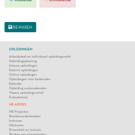
BEWAREN
OPLEIDINGEN
Arbeidsdeal en individueel opleidingsrecht
Opleidingsplanning
Interne opleidingen
Externe opleidingen
Online opleidingen
Opleidingen voor bedienden
Kalender
Opleiding werkzoekenden
Vlaams opleidingsverlof
Evaluatietool
HR ADVIES
HR Projecten
Beeldwoordenboeken
Instroom
Uitstroom
Diversiteit en inclusie
Werken aan competenties