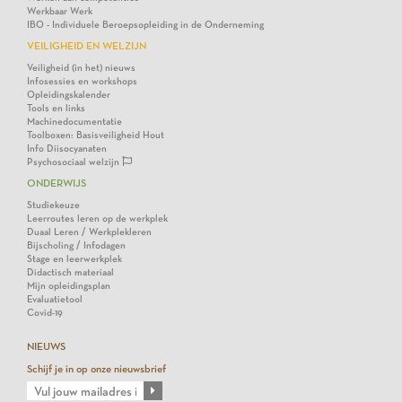
Werkbaar Werk
IBO - Individuele Beroepsopleiding in de Onderneming
VEILIGHEID EN WELZIJN
Veiligheid (in het) nieuws
Infosessies en workshops
Opleidingskalender
Tools en links
Machinedocumentatie
Toolboxen: Basisveiligheid Hout
Info Diisocyanaten
Psychosociaal welzijn
ONDERWIJS
Studiekeuze
Leerroutes leren op de werkplek
Duaal Leren / Werkplekleren
Bijscholing / Infodagen
Stage en leerwerkplek
Didactisch materiaal
Mijn opleidingsplan
Evaluatietool
Covid-19
NIEUWS
Schijf je in op onze nieuwsbrief