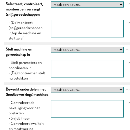
Selecteert, controleert,
- 
monteert en vervangt
(snij)gereedschappen
- (De)monteert
- 
(snij)gereedschappen
in/op de machine en
stelt ze af
Stelt machine en
- 
gereedschap in
- Stelt parameters en
- 
coördinaten in
- (De)monteert en stelt
hulpstukken in
Bewerkt onderdelen met
- 
(houtbewerkings)machines
- Controleert de
- 
beveiliging voor het
opstarten
- Snijdt fineer
- Controleert kwaliteit
en maatvoering