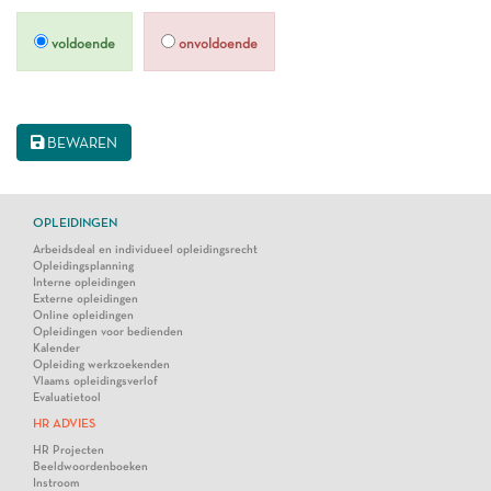
voldoende
onvoldoende
BEWAREN
OPLEIDINGEN
Arbeidsdeal en individueel opleidingsrecht
Opleidingsplanning
Interne opleidingen
Externe opleidingen
Online opleidingen
Opleidingen voor bedienden
Kalender
Opleiding werkzoekenden
Vlaams opleidingsverlof
Evaluatietool
HR ADVIES
HR Projecten
Beeldwoordenboeken
Instroom