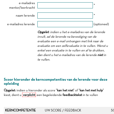
e-mailadres
*
mentor/leerkracht
naam lerende
*
e-mailadres lerende
(optioneel)
Opgelet
: indien u het e-mailadres van de lerende
invult, zal de lerende na bevestiging van de
evaluatie een e-mail ontvangen met link naar de
evaluatie om een zelfevaluatie in te vullen. Wenst u
enkel een evaluatie in te vullen en af te drukken,
dan dient u het e-mailadres van de lerende
niet
in
te vullen.
Scoor hieronder de kerncompetenties van de lerende voor deze
opleiding
Opgelet
: indien u hieronder als score "
kan het niet
" of "
kan het met hulp
"
kiest, dient u
verplicht
een begeleidende
feedbacktekst
in te vullen
KERNCOMPETENTIE
UW SCORE / FEEDBACK
S