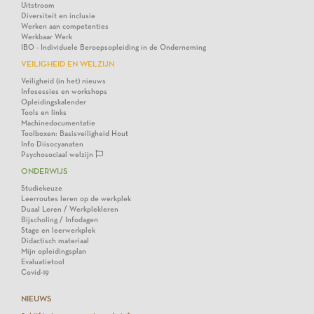
Uitstroom
Diversiteit en inclusie
Werken aan competenties
Werkbaar Werk
IBO - Individuele Beroepsopleiding in de Onderneming
VEILIGHEID EN WELZIJN
Veiligheid (in het) nieuws
Infosessies en workshops
Opleidingskalender
Tools en links
Machinedocumentatie
Toolboxen: Basisveiligheid Hout
Info Diisocyanaten
Psychosociaal welzijn
ONDERWIJS
Studiekeuze
Leerroutes leren op de werkplek
Duaal Leren / Werkplekleren
Bijscholing / Infodagen
Stage en leerwerkplek
Didactisch materiaal
Mijn opleidingsplan
Evaluatietool
Covid-19
NIEUWS