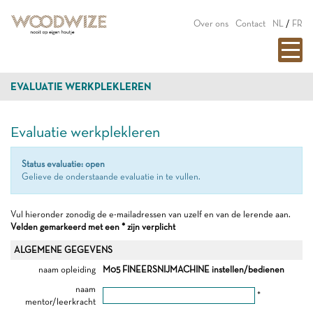
Over ons
Contact
NL
/
FR
EVALUATIE WERKPLEKLEREN
Evaluatie werkplekleren
Status evaluatie: open
Gelieve de onderstaande evaluatie in te vullen.
Vul hieronder zonodig de e-mailadressen van uzelf en van de lerende aan.
Velden gemarkeerd met een * zijn verplicht
ALGEMENE GEGEVENS
naam opleiding
M05 FINEERSNIJMACHINE instellen/bedienen
naam
*
mentor/leerkracht