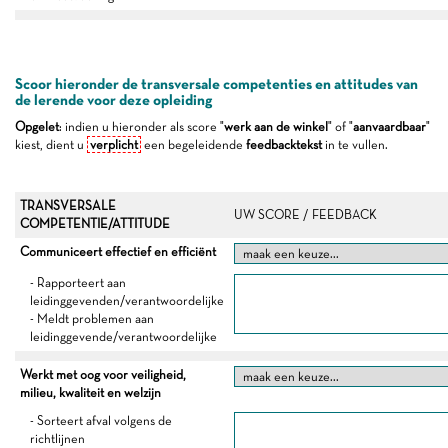
Scoor hieronder de transversale competenties en attitudes van
de lerende voor deze opleiding
Opgelet
: indien u hieronder als score "
werk aan de winkel
" of "
aanvaardbaar
"
kiest, dient u
verplicht
een begeleidende
feedbacktekst
in te vullen.
TRANSVERSALE
UW SCORE / FEEDBACK
COMPETENTIE/ATTITUDE
Communiceert effectief en efficiënt
- Rapporteert aan
leidinggevenden/verantwoordelijke
- Meldt problemen aan
leidinggevende/verantwoordelijke
Werkt met oog voor veiligheid,
milieu, kwaliteit en welzijn
- Sorteert afval volgens de
richtlijnen