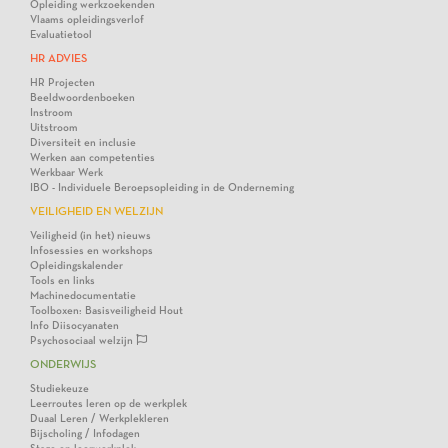
Opleiding werkzoekenden
Vlaams opleidingsverlof
Evaluatietool
HR ADVIES
HR Projecten
Beeldwoordenboeken
Instroom
Uitstroom
Diversiteit en inclusie
Werken aan competenties
Werkbaar Werk
IBO - Individuele Beroepsopleiding in de Onderneming
VEILIGHEID EN WELZIJN
Veiligheid (in het) nieuws
Infosessies en workshops
Opleidingskalender
Tools en links
Machinedocumentatie
Toolboxen: Basisveiligheid Hout
Info Diisocyanaten
Psychosociaal welzijn
ONDERWIJS
Studiekeuze
Leerroutes leren op de werkplek
Duaal Leren / Werkplekleren
Bijscholing / Infodagen