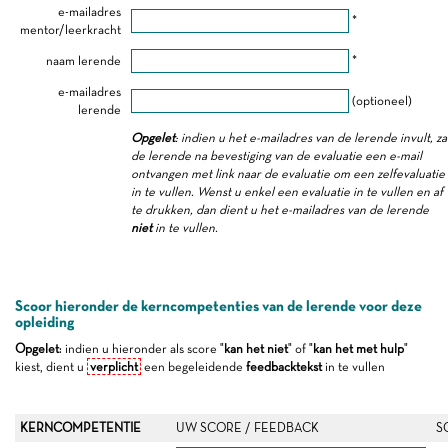
e-mailadres
*
mentor/leerkracht
naam lerende
*
e-mailadres
(optioneel)
lerende
Opgelet
: indien u het e-mailadres van de lerende invult, za
de lerende na bevestiging van de evaluatie een e-mail
ontvangen met link naar de evaluatie om een zelfevaluatie
in te vullen. Wenst u enkel een evaluatie in te vullen en af
te drukken, dan dient u het e-mailadres van de lerende
niet
in te vullen.
Scoor hieronder de kerncompetenties van de lerende voor deze
opleiding
Opgelet
: indien u hieronder als score "
kan het niet
" of "
kan het met hulp
"
kiest, dient u
verplicht
een begeleidende
feedbacktekst
in te vullen
KERNCOMPETENTIE
UW SCORE / FEEDBACK
S