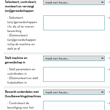
Selecteert, controleert,
- 
monteert en vervangt
(snij)gereedschappen
- Selecteert
- 
(snij-)gereedschappen
i.f.v. de uit te voeren
bewerking
- (De)monteert
(snij)gereedschappen
in/op de machine en
stelt ze af
Stelt machine en
- 
gereedschap in
- Stelt parameters en
- 
coördinaten in
- (De)monteert en stelt
hulpstukken in
Bewerkt onderdelen met
- 
(houtbewerkings)machines
- Controleert de
- 
beveiliging voor het