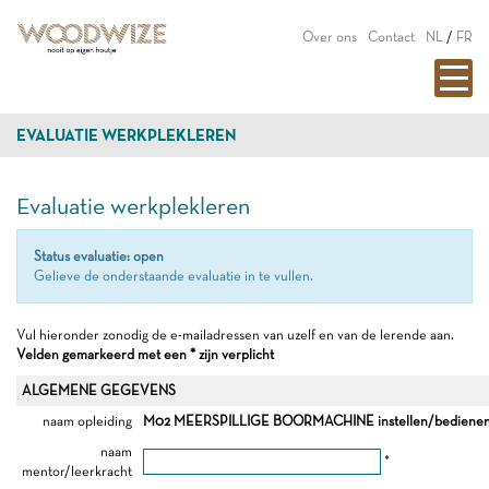
Over ons
Contact
NL
/
FR
EVALUATIE WERKPLEKLEREN
Evaluatie werkplekleren
Status evaluatie: open
Gelieve de onderstaande evaluatie in te vullen.
Vul hieronder zonodig de e-mailadressen van uzelf en van de lerende aan.
Velden gemarkeerd met een * zijn verplicht
ALGEMENE GEGEVENS
naam opleiding
M02 MEERSPILLIGE BOORMACHINE instellen/bediene
naam
*
mentor/leerkracht