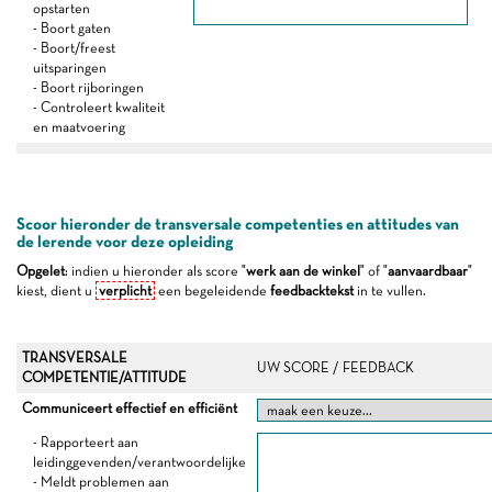
opstarten
- Boort gaten
- Boort/freest
uitsparingen
- Boort rijboringen
- Controleert kwaliteit
en maatvoering
Scoor hieronder de transversale competenties en attitudes van
de lerende voor deze opleiding
Opgelet
: indien u hieronder als score "
werk aan de winkel
" of "
aanvaardbaar
"
kiest, dient u
verplicht
een begeleidende
feedbacktekst
in te vullen.
TRANSVERSALE
UW SCORE / FEEDBACK
COMPETENTIE/ATTITUDE
Communiceert effectief en efficiënt
- Rapporteert aan
leidinggevenden/verantwoordelijke
- Meldt problemen aan