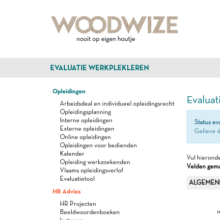
EVALUATIE WERKPLEKLEREN
Opleidingen
Evaluat
Arbeidsdeal en individueel opleidingsrecht
Opleidingsplanning
Interne opleidingen
Status ev
Externe opleidingen
Gelieve d
Online opleidingen
Opleidingen voor bedienden
Kalender
Vul hieronde
Opleiding werkzoekenden
Velden gemar
Vlaams opleidingsverlof
Evaluatietool
ALGEMEN
HR Advies
HR Projecten
n
Beeldwoordenboeken