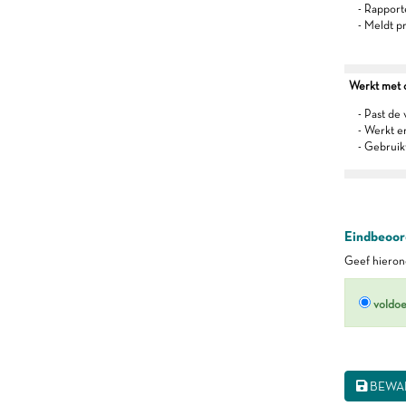
- Rapport
- Meldt p
Werkt met oo
- Past de 
- Werkt 
- Gebruik
Eindbeoord
Geef hierond
voldo
BEWA