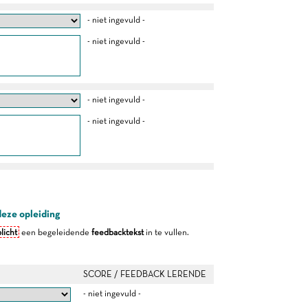
- niet ingevuld -
- niet ingevuld -
- niet ingevuld -
- niet ingevuld -
deze opleiding
licht
een begeleidende
feedbacktekst
in te vullen.
SCORE / FEEDBACK LERENDE
- niet ingevuld -