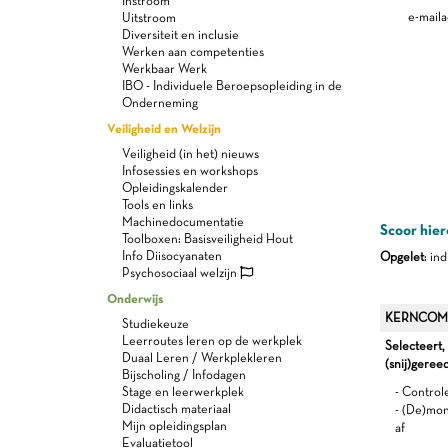
Instroom
e-maila
Uitstroom
Diversiteit en inclusie
Werken aan competenties
Werkbaar Werk
IBO - Individuele Beroepsopleiding in de
Onderneming
Veiligheid en Welzijn
Veiligheid (in het) nieuws
Infosessies en workshops
Opleidingskalender
Tools en links
Machinedocumentatie
Scoor hier
Toolboxen: Basisveiligheid Hout
Info Diisocyanaten
Opgelet
: in
Psychosociaal welzijn
Onderwijs
KERNCOM
Studiekeuze
Leerroutes leren op de werkplek
Selecteert,
Duaal Leren / Werkplekleren
(snij)gere
Bijscholing / Infodagen
Stage en leerwerkplek
- Control
Didactisch materiaal
- (De)mon
Mijn opleidingsplan
af
Evaluatietool