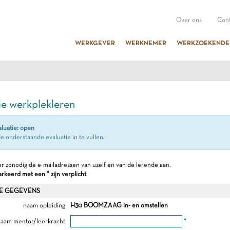
Over ons
Cont
WERKGEVER
WERKNEMER
WERKZOEKENDE
ie werkplekleren
aluatie: open
e onderstaande evaluatie in te vullen.
r zonodig de e-mailadressen van uzelf en van de lerende aan.
keerd met een * zijn verplicht
E GEGEVENS
naam opleiding
H30 BOOMZAAG in- en omstellen
aam mentor/leerkracht
*