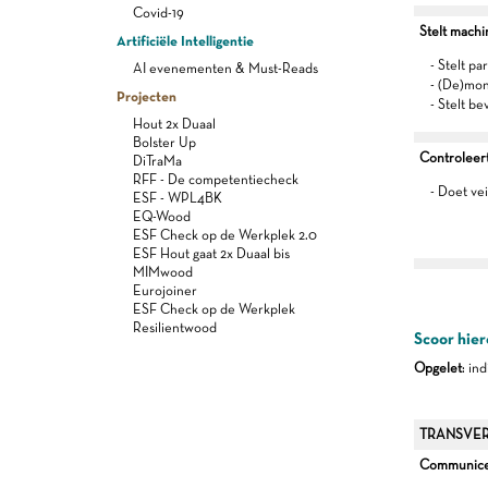
Covid-19
Stelt machi
Artificiële Intelligentie
- Stelt p
AI evenementen & Must-Reads
- (De)mon
Projecten
- Stelt be
Hout 2x Duaal
Bolster Up
Controleert
DiTraMa
RFF - De competentiecheck
- Doet ve
ESF - WPL4BK
EQ-Wood
ESF Check op de Werkplek 2.0
ESF Hout gaat 2x Duaal bis
MIMwood
Eurojoiner
ESF Check op de Werkplek
Resilientwood
Scoor hier
Opgelet
: in
TRANSVER
Communiceer