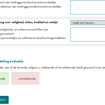
eert aan leidinggevenden/verantwoordelijke
roblemen aan leidinggevende/verantwoordelijke
g voor veiligheid, milieu, kwaliteit en welzijn
veiligheids- en milieuvoorschriften toe
ergonomisch
t persoonlijke en collectieve beschermingsmiddelen
eling evaluatie
er aan of de lerende volgens u voldoende of onvoldoende heeft gescoord voor de
ende
onvoldoende
REN