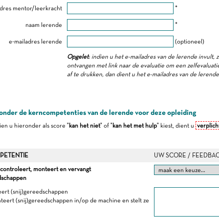
dres mentor/leerkracht
*
naam lerende
*
e-mailadres lerende
(optioneel)
Opgelet
: indien u het e-mailadres van de lerende invult, 
ontvangen met link naar de evaluatie om een zelfevaluatie 
af te drukken, dan dient u het e-mailadres van de lerend
onder de kerncompetenties van de lerende voor deze opleiding
dien u hieronder als score "
kan het niet
" of "
kan het met hulp
" kiest, dient u
verplich
PETENTIE
UW SCORE / FEEDBA
 controleert, monteert en vervangt
edschappen
eert (snij)gereedschappen
teert (snij)gereedschappen in/op de machine en stelt ze