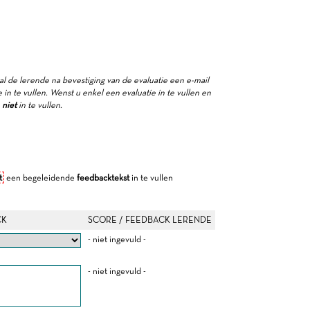
zal de lerende na bevestiging van de evaluatie een e-mail
in te vullen. Wenst u enkel een evaluatie in te vullen en
e
niet
in te vullen.
t
een begeleidende
feedbacktekst
in te vullen
CK
SCORE / FEEDBACK LERENDE
- niet ingevuld -
- niet ingevuld -