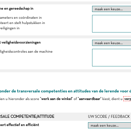
ne en gereedschap in
arameters en coördinaten in
teert en stelt hulpstukken in
veiligingen in
 veiligheidsvoorzieningen
iligheidscontroles aan de machine
onder de transversale competenties en attitudes van de lerende voor 
dien u hieronder als score "
werk aan de winkel
" of "
aanvaardbaar
" kiest, dient u
verp
SALE COMPETENTIE/ATTITUDE
UW SCORE / FEEDBACK
t effectief en efficiënt