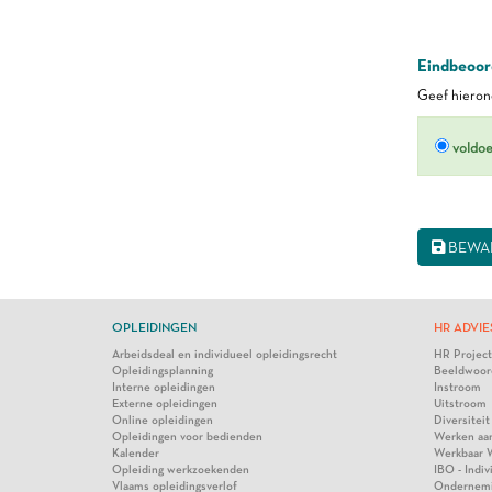
Eindbeoord
Geef hierond
voldo
BEWA
OPLEIDINGEN
HR ADVIE
Arbeidsdeal en individueel opleidingsrecht
HR Projec
Opleidingsplanning
Beeldwoor
Interne opleidingen
Instroom
Externe opleidingen
Uitstroom
Online opleidingen
Diversiteit
Opleidingen voor bedienden
Werken aa
Kalender
Werkbaar 
Opleiding werkzoekenden
IBO - Indi
Vlaams opleidingsverlof
Ondernem