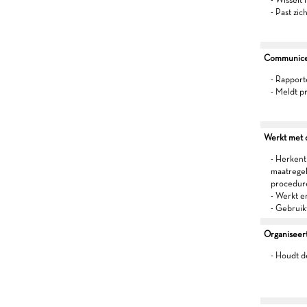
- Past zic
Communiceer
- Rapport
- Meldt p
Werkt met oo
- Herkent 
maatregel
procedur
- Werkt 
- Gebruik
Organiseert
- Houdt d