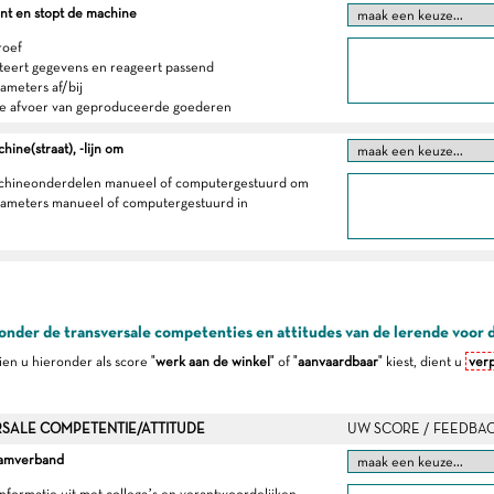
ent en stopt de machine
roef
eteert gegevens en reageert passend
rameters af/bij
de afvoer van geproduceerde goederen
hine(straat), -lijn om
machineonderdelen manueel of computergestuurd om
arameters manueel of computergestuurd in
onder de transversale competenties en attitudes van de lerende voor 
dien u hieronder als score "
werk aan de winkel
" of "
aanvaardbaar
" kiest, dient u
verp
SALE COMPETENTIE/ATTITUDE
UW SCORE / FEEDBA
eamverband
 informatie uit met collega’s en verantwoordelijken