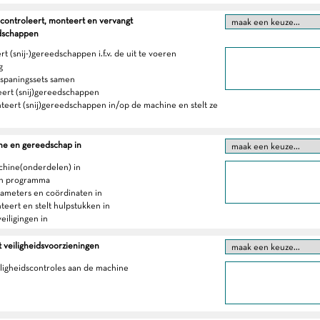
 controleert, monteert en vervangt
edschappen
rt (snij-)gereedschappen i.f.v. de uit te voeren
g
erspaningssets samen
eert (snij)gereedschappen
teert (snij)gereedschappen in/op de machine en stelt ze
ne en gereedschap in
achine(onderdelen) in
en programma
arameters en coördinaten in
teert en stelt hulpstukken in
veiligingen in
 veiligheidsvoorzieningen
iligheidscontroles aan de machine