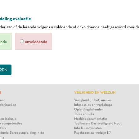
eling evaluatie
er aan of de lerende volgens u voldoende of onvoldoende heeft gescoord voor de
ende
onvoldoende
REN
S
VEILIGHEID EN WELZIJN
ten
Veiligheid (in het) nieuws
denboeken
Infosessies en workshops
Opleidingskalender
Tools en links
 en inclusie
Machinedocumentatie
n competenties
Toolboxen: Basisveiligheid Hout
Werk
Info Diisocyanaten
viduele Beroepsopleiding in de
Psychosociaal welzijn
ing