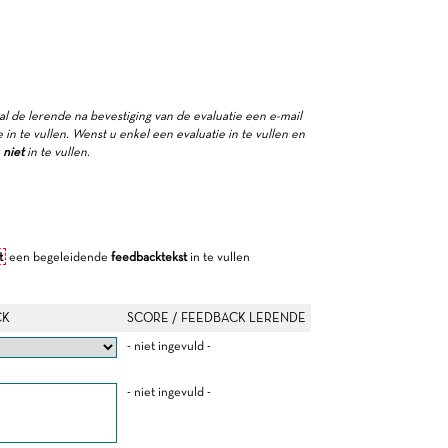
zal de lerende na bevestiging van de evaluatie een e-mail
in te vullen. Wenst u enkel een evaluatie in te vullen en
e
niet
in te vullen.
t
een begeleidende
feedbacktekst
in te vullen
CK
SCORE / FEEDBACK LERENDE
- niet ingevuld -
- niet ingevuld -