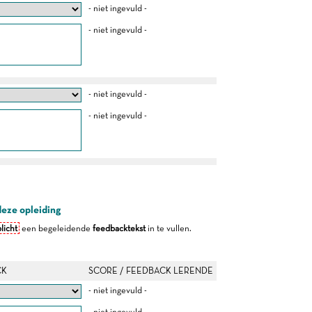
- niet ingevuld -
- niet ingevuld -
- niet ingevuld -
- niet ingevuld -
deze opleiding
licht
een begeleidende
feedbacktekst
in te vullen.
CK
SCORE / FEEDBACK LERENDE
- niet ingevuld -
- niet ingevuld -