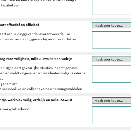
h flexibel aan
t effectief en efficiënt
eert aan leidinggevenden/verantwoordelijke
roblemen aan leidinggevende/verantwoordelijke
g voor veiligheid, milieu, kwaliteit en welzijn
en signaleert gevaarlijke situaties, neemt gepaste
en en meldt ongevallen en incidenten volgens interne
es
ergonomisch
t persoonlijke en collectieve beschermingsmiddelen
 zijn werkplek veilig, ordelijk en milieubewust
e werkplek schoon