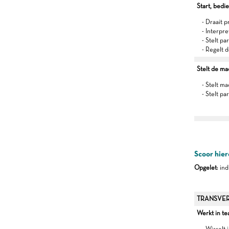
Start, bedi
- Draait p
- Interpr
- Stelt pa
- Regelt 
Stelt de mac
- Stelt 
- Stelt p
Scoor hier
Opgelet
: in
TRANSVER
Werkt in t
- Wisselt