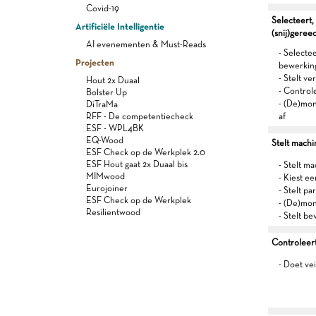
Covid-19
Selecteert,
Artificiële Intelligentie
(snij)gere
AI evenementen & Must-Reads
- Selectee
Projecten
bewerkin
- Stelt v
Hout 2x Duaal
- Control
Bolster Up
- (De)mon
DiTraMa
RFF - De competentiecheck
af
ESF - WPL4BK
EQ-Wood
Stelt machi
ESF Check op de Werkplek 2.0
ESF Hout gaat 2x Duaal bis
- Stelt m
MIMwood
- Kiest e
Eurojoiner
- Stelt p
ESF Check op de Werkplek
- (De)mon
Resilientwood
- Stelt be
Controleert
- Doet ve