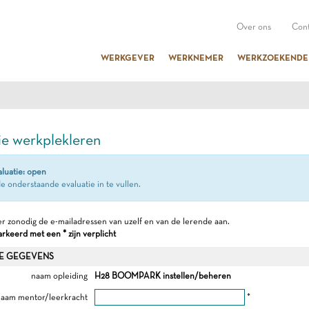
Over ons
Cont
WERKGEVER
WERKNEMER
WERKZOEKENDE
ie werkplekleren
aluatie: open
e onderstaande evaluatie in te vullen.
r zonodig de e-mailadressen van uzelf en van de lerende aan.
keerd met een * zijn verplicht
E GEGEVENS
naam opleiding
H28 BOOMPARK instellen/beheren
aam mentor/leerkracht
*