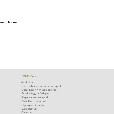
ze opleiding.
ONDERWIJS
Studiekeuze
Leerroutes leren op de werkplek
Duaal Leren / Werkplekleren
Bijscholing / Infodagen
Stage en leerwerkplek
Didactisch materiaal
Mijn opleidingsplan
Evaluatietool
Covid-19