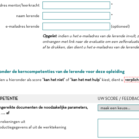
dres mentor/leerkracht
*
naam lerende
*
e-mailadres lerende
(optioneel)
Opgelet
: indien u het e-mailadres van de lerende invult, 
ontvangen met link naar de evaluatie om een zelfevaluatie 
af te drukken, dan dient u het e-mailadres van de lerend
onder de kerncompetenties van de lerende voor deze opleiding
dien u hieronder als score "
kan het niet
" of "
kan het met hulp
" kiest, dient u
verplich
PETENTIE
UW SCORE / FEEDBA
angereikte documenten de noodzakelijke parameters,
, … af
erekeningen uit
roductiegegevens af uit de werktekening