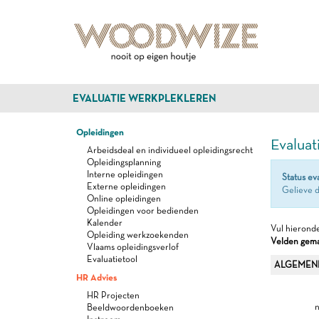
EVALUATIE WERKPLEKLEREN
Opleidingen
Evaluat
Arbeidsdeal en individueel opleidingsrecht
Opleidingsplanning
Interne opleidingen
Status ev
Externe opleidingen
Gelieve d
Online opleidingen
Opleidingen voor bedienden
Kalender
Vul hieronde
Opleiding werkzoekenden
Velden gemar
Vlaams opleidingsverlof
Evaluatietool
ALGEMEN
HR Advies
HR Projecten
n
Beeldwoordenboeken