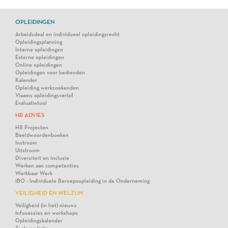
OPLEIDINGEN
Arbeidsdeal en individueel opleidingsrecht
Opleidingsplanning
Interne opleidingen
Externe opleidingen
Online opleidingen
Opleidingen voor bedienden
Kalender
Opleiding werkzoekenden
Vlaams opleidingsverlof
Evaluatietool
HR ADVIES
HR Projecten
Beeldwoordenboeken
Instroom
Uitstroom
Diversiteit en inclusie
Werken aan competenties
Werkbaar Werk
IBO - Individuele Beroepsopleiding in de Onderneming
VEILIGHEID EN WELZIJN
Veiligheid (in het) nieuws
Infosessies en workshops
Opleidingskalender