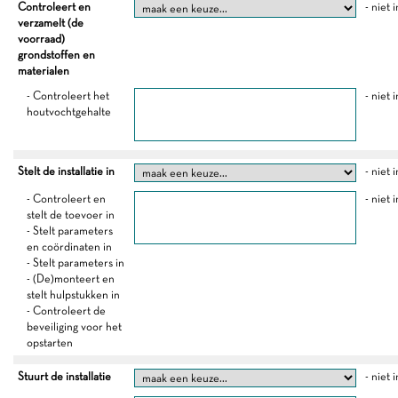
Controleert en
- niet 
verzamelt (de
voorraad)
grondstoffen en
materialen
- Controleert het
- niet 
houtvochtgehalte
Stelt de installatie in
- niet 
- Controleert en
- niet 
stelt de toevoer in
- Stelt parameters
en coördinaten in
- Stelt parameters in
- (De)monteert en
stelt hulpstukken in
- Controleert de
beveiliging voor het
opstarten
Stuurt de installatie
- niet 