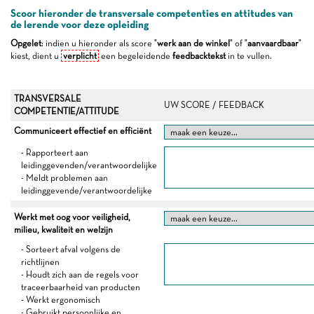
Scoor hieronder de transversale competenties en attitudes van
de lerende voor deze opleiding
Opgelet
: indien u hieronder als score "
werk aan de winkel
" of "
aanvaardbaar
"
kiest, dient u
verplicht
een begeleidende
feedbacktekst
in te vullen.
TRANSVERSALE
UW SCORE / FEEDBACK
COMPETENTIE/ATTITUDE
Communiceert effectief en efficiënt
- Rapporteert aan
leidinggevenden/verantwoordelijke
- Meldt problemen aan
leidinggevende/verantwoordelijke
Werkt met oog voor veiligheid,
milieu, kwaliteit en welzijn
- Sorteert afval volgens de
richtlijnen
- Houdt zich aan de regels voor
traceerbaarheid van producten
- Werkt ergonomisch
- Gebruikt persoonlijke en