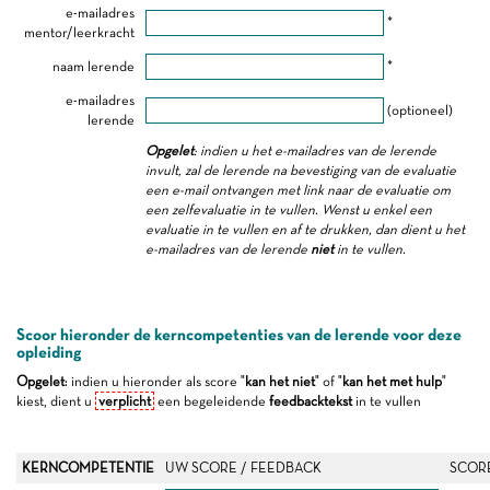
e-mailadres
*
mentor/leerkracht
naam lerende
*
e-mailadres
(optioneel)
lerende
Opgelet
: indien u het e-mailadres van de lerende
invult, zal de lerende na bevestiging van de evaluatie
een e-mail ontvangen met link naar de evaluatie om
een zelfevaluatie in te vullen. Wenst u enkel een
evaluatie in te vullen en af te drukken, dan dient u het
e-mailadres van de lerende
niet
in te vullen.
Scoor hieronder de kerncompetenties van de lerende voor deze
opleiding
Opgelet
: indien u hieronder als score "
kan het niet
" of "
kan het met hulp
"
kiest, dient u
verplicht
een begeleidende
feedbacktekst
in te vullen
KERNCOMPETENTIE
UW SCORE / FEEDBACK
SCOR