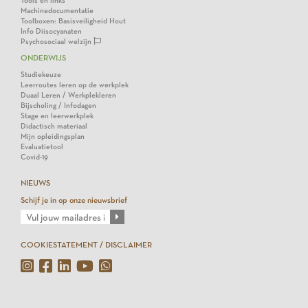
Tools en links
Machinedocumentatie
Toolboxen: Basisveiligheid Hout
Info Diisocyanaten
Psychosociaal welzijn
ONDERWIJS
Studiekeuze
Leerroutes leren op de werkplek
Duaal Leren / Werkplekleren
Bijscholing / Infodagen
Stage en leerwerkplek
Didactisch materiaal
Mijn opleidingsplan
Evaluatietool
Covid-19
NIEUWS
Schijf je in op onze nieuwsbrief
COOKIESTATEMENT / DISCLAIMER