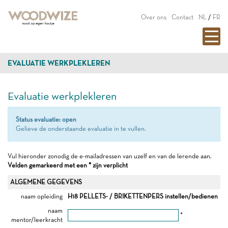
Over ons
Contact
NL
/
FR
EVALUATIE WERKPLEKLEREN
Evaluatie werkplekleren
Status evaluatie: open
Gelieve de onderstaande evaluatie in te vullen.
Vul hieronder zonodig de e-mailadressen van uzelf en van de lerende aan.
Velden gemarkeerd met een * zijn verplicht
ALGEMENE GEGEVENS
naam opleiding
H18 PELLETS- / BRIKETTENPERS instellen/bedienen
naam
*
mentor/leerkracht