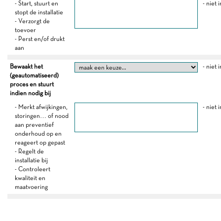
- Start, stuurt en
- niet 
stopt de installatie
- Verzorgt de
toevoer
- Perst en/of drukt
aan
Bewaakt het
- niet 
(geautomatiseerd)
proces en stuurt
indien nodig bij
- Merkt afwijkingen,
- niet 
storingen… of nood
aan preventief
onderhoud op en
reageert op gepast
- Regelt de
installatie bij
- Controleert
kwaliteit en
maatvoering