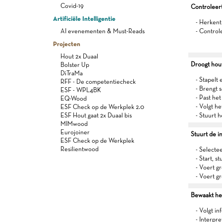
Covid-19
Controleert
Artificiële Intelligentie
- Herkent
AI evenementen & Must-Reads
- Control
Projecten
Hout 2x Duaal
Droogt hou
Bolster Up
DiTraMa
- Stapelt 
RFF - De competentiecheck
- Brengt 
ESF - WPL4BK
- Past he
EQ-Wood
- Volgt h
ESF Check op de Werkplek 2.0
ESF Hout gaat 2x Duaal bis
- Stuurt 
MIMwood
Eurojoiner
Stuurt de in
ESF Check op de Werkplek
Resilientwood
- Selecte
- Start, st
- Voert g
- Voert g
Bewaakt het
- Volgt in
- Interpr