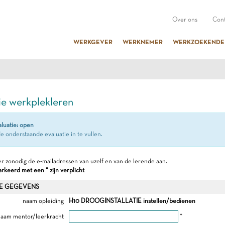
Over ons
Cont
WERKGEVER
WERKNEMER
WERKZOEKENDE
ie werkplekleren
aluatie: open
e onderstaande evaluatie in te vullen.
r zonodig de e-mailadressen van uzelf en van de lerende aan.
keerd met een * zijn verplicht
E GEGEVENS
naam opleiding
H10 DROOGINSTALLATIE instellen/bedienen
aam mentor/leerkracht
*