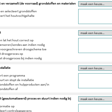
 en verzamelt (de voorraad) grondstoffen en materialen
 en selecteert grondstoffen
eert het houtvochtgehalte
t
en lat het hout correct op
sensoren/sondes aan indien nodig
t voorgeschreven droogschema toe
et droogproces op
het droogproces bij indien nodig
stallatie
ert een programma
uurt en stopt de installatie
rondstoffen en hulpproducten aan/in
rondstoffen af
 (geautomatiseerd) proces en stuurt indien nodig bij
formatie op
eteert controlegegevens