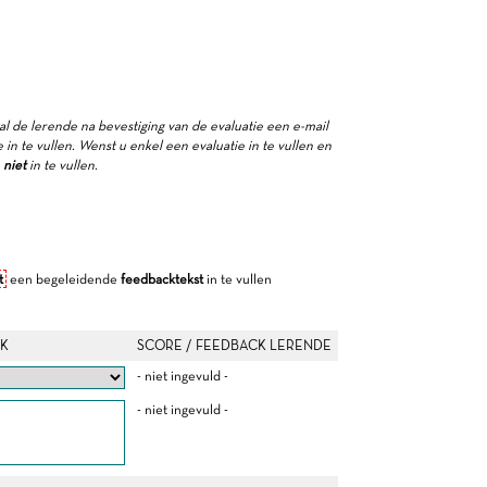
zal de lerende na bevestiging van de evaluatie een e-mail
in te vullen. Wenst u enkel een evaluatie in te vullen en
e
niet
in te vullen.
t
een begeleidende
feedbacktekst
in te vullen
K
SCORE / FEEDBACK LERENDE
- niet ingevuld -
- niet ingevuld -