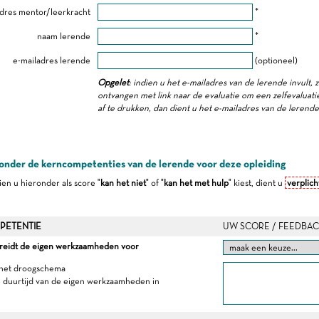
dres mentor/leerkracht
*
naam lerende
*
e-mailadres lerende
(optioneel)
Opgelet
: indien u het e-mailadres van de lerende invult, 
ontvangen met link naar de evaluatie om een zelfevaluatie 
af te drukken, dan dient u het e-mailadres van de lerend
onder de kerncompetenties van de lerende voor deze opleiding
dien u hieronder als score "
kan het niet
" of "
kan het met hulp
" kiest, dient u
verplich
PETENTIE
UW SCORE / FEEDBAC
ereidt de eigen werkzaamheden voor
 het droogschema
e duurtijd van de eigen werkzaamheden in