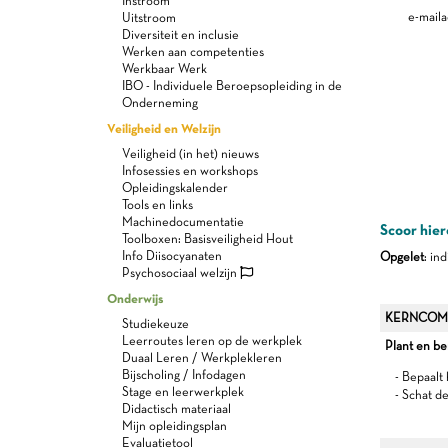
Instroom
e-maila
Uitstroom
Diversiteit en inclusie
Werken aan competenties
Werkbaar Werk
IBO - Individuele Beroepsopleiding in de
Onderneming
Veiligheid en Welzijn
Veiligheid (in het) nieuws
Infosessies en workshops
Opleidingskalender
Tools en links
Machinedocumentatie
Scoor hier
Toolboxen: Basisveiligheid Hout
Info Diisocyanaten
Opgelet
: in
Psychosociaal welzijn
Onderwijs
KERNCOM
Studiekeuze
Leerroutes leren op de werkplek
Plant en b
Duaal Leren / Werkplekleren
Bijscholing / Infodagen
- Bepaalt
Stage en leerwerkplek
- Schat d
Didactisch materiaal
Mijn opleidingsplan
Evaluatietool