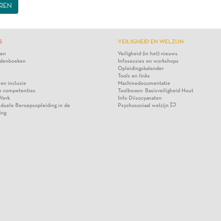
REN
S
VEILIGHEID EN WELZIJN
ten
Veiligheid (in het) nieuws
denboeken
Infosessies en workshops
Opleidingskalender
Tools en links
 en inclusie
Machinedocumentatie
n competenties
Toolboxen: Basisveiligheid Hout
Werk
Info Diisocyanaten
viduele Beroepsopleiding in de
Psychosociaal welzijn
ing