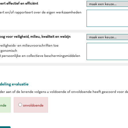
t effectief en efficiënt
eert en/of rapporteert over de eigen werkzaamheden
g voor veiligheid, milieu, kwaliteit en welzijn
veiligheids- en milieuvoorschriften toe
ergonomisch
t persoonlijke en collectieve beschermingsmiddelen
eling evaluatie
er aan of de lerende volgens u voldoende of onvoldoende heeft gescoord voor de
ende
onvoldoende