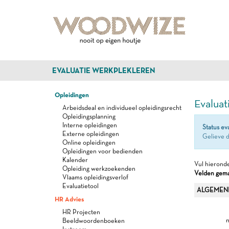
EVALUATIE WERKPLEKLEREN
Opleidingen
Evaluat
Arbeidsdeal en individueel opleidingsrecht
Opleidingsplanning
Interne opleidingen
Status ev
Externe opleidingen
Gelieve d
Online opleidingen
Opleidingen voor bedienden
Kalender
Vul hieronde
Opleiding werkzoekenden
Velden gemar
Vlaams opleidingsverlof
Evaluatietool
ALGEMEN
HR Advies
HR Projecten
n
Beeldwoordenboeken