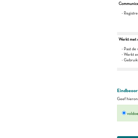
Communiceer
- Registr
Werkt met oo
- Past de 
- Werkt 
- Gebruik
Eindbeoord
Geef hierond
voldo