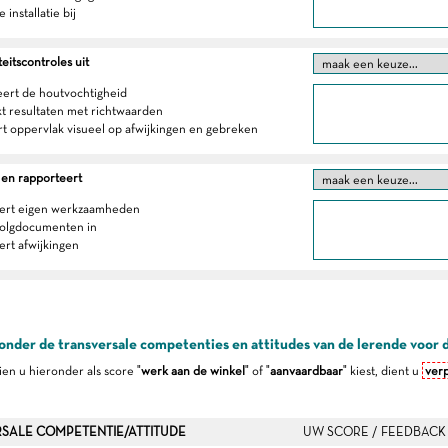
 installatie bij
eitscontroles uit
eert de houtvochtigheid
jkt resultaten met richtwaarden
rt oppervlak visueel op afwijkingen en gebreken
 en rapporteert
eert eigen werkzaamheden
volgdocumenten in
ert afwijkingen
onder de transversale competenties en attitudes van de lerende voor 
dien u hieronder als score "
werk aan de winkel
" of "
aanvaardbaar
" kiest, dient u
verp
SALE COMPETENTIE/ATTITUDE
UW SCORE / FEEDBACK