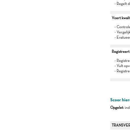
- Regelt de
Voert kwalit
- Control
- Vergeli
- Evaluee
Registreert
- Registr
- Vult op
- Registre
Scoor hier
Opgelet
: in
TRANSVER