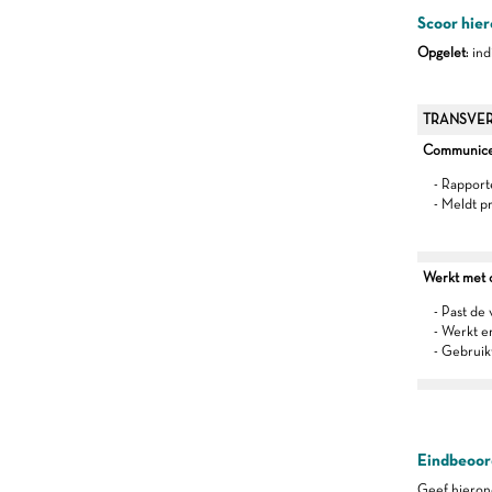
Scoor hier
Opgelet
: in
TRANSVER
Communiceer
- Rapport
- Meldt p
Werkt met oo
- Past de 
- Werkt 
- Gebruik
Eindbeoord
Geef hierond