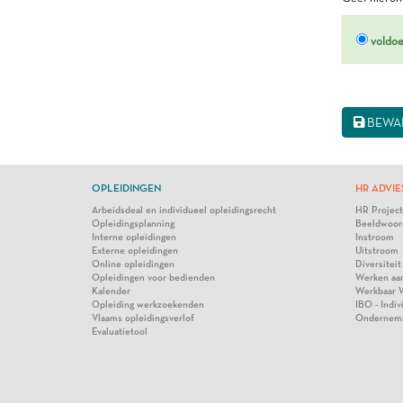
voldo
BEWA
OPLEIDINGEN
HR ADVIE
Arbeidsdeal en individueel opleidingsrecht
HR Projec
Opleidingsplanning
Beeldwoor
Interne opleidingen
Instroom
Externe opleidingen
Uitstroom
Online opleidingen
Diversiteit
Opleidingen voor bedienden
Werken aa
Kalender
Werkbaar 
Opleiding werkzoekenden
IBO - Indi
Vlaams opleidingsverlof
Ondernem
Evaluatietool