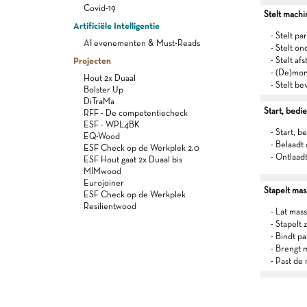
Covid-19
Stelt machi
Artificiële Intelligentie
- Stelt p
AI evenementen & Must-Reads
- Stelt on
Projecten
- Stelt af
- (De)mon
Hout 2x Duaal
- Stelt be
Bolster Up
DiTraMa
Start, bedi
RFF - De competentiecheck
ESF - WPL4BK
- Start, 
EQ-Wood
- Belaadt
ESF Check op de Werkplek 2.0
- Ontlaad
ESF Hout gaat 2x Duaal bis
MIMwood
Eurojoiner
Stapelt mas
ESF Check op de Werkplek
Resilientwood
- Lat mass
- Stapelt
- Bindt p
- Brengt 
- Past de 