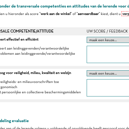
onder de transversale competenties en attitudes van de lerende voor 
dien u hieronder als score "
werk aan de winkel
" of "
aanvaardbaar
" kiest, dient u
verp
SALE COMPETENTIE/ATTITUDE
UW SCORE / FEEDBACK
t effectief en efficiënt
eert aan leidinggevenden/verantwoordelijke
roblemen aan leidinggevende/verantwoordelijke
g voor veiligheid, milieu, kwaliteit en welzijn
veiligheids- en milieuvoorschriften toe
ergonomisch
t persoonlijke en collectieve beschermingsmiddelen
eling evaluatie
er aan of de lerende volgens u voldoende of onvoldoende heeft gescoord voor de