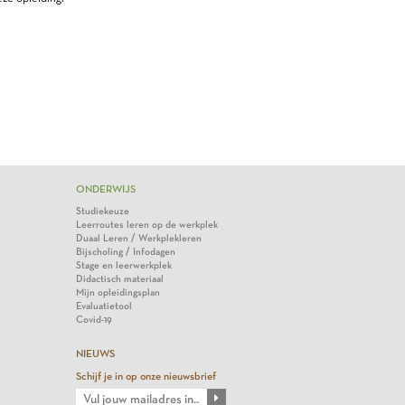
ONDERWIJS
Studiekeuze
Leerroutes leren op de werkplek
Duaal Leren / Werkplekleren
Bijscholing / Infodagen
Stage en leerwerkplek
Didactisch materiaal
Mijn opleidingsplan
Evaluatietool
Covid-19
NIEUWS
Schijf je in op onze nieuwsbrief