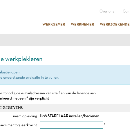
Over ons
Cont
WERKGEVER
WERKNEMER
WERKZOEKENDE
ie werkplekleren
aluatie: open
e onderstaande evaluatie in te vullen.
r zonodig de e-mailadressen van uzelf en van de lerende aan.
keerd met een * zijn verplicht
E GEGEVENS
naam opleiding
H08 STAPELAAR instellen/bedienen
aam mentor/leerkracht
*