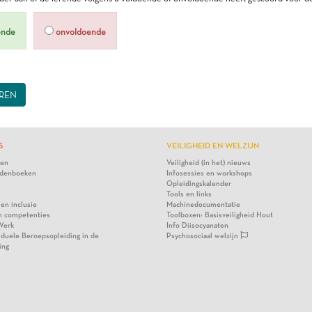
ende
onvoldoende
REN
S
VEILIGHEID EN WELZIJN
ten
Veiligheid (in het) nieuws
denboeken
Infosessies en workshops
Opleidingskalender
Tools en links
 en inclusie
Machinedocumentatie
n competenties
Toolboxen: Basisveiligheid Hout
Werk
Info Diisocyanaten
viduele Beroepsopleiding in de
Psychosociaal welzijn
ing