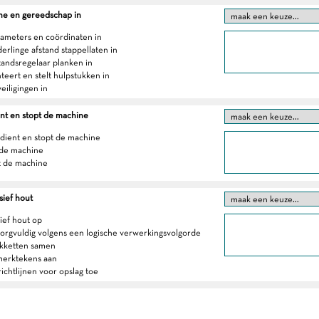
ne en gereedschap in
arameters en coördinaten in
derlinge afstand stappellaten in
standsregelaar planken in
teert en stelt hulpstukken in
veiligingen in
ent en stopt de machine
bedient en stopt de machine
 de machine
t de machine
sief hout
ief hout op
 zorgvuldig volgens een logische verwerkingsvolgorde
akketten samen
merktekens aan
richtlijnen voor opslag toe