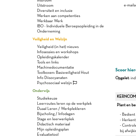
Instroom
e-maila
Uitstroom
Diversiteit en inclusie
Werken aan competenties
Werkbaar Werk
IBO - Individuele Beroepsopleiding in de
Onderneming
Veiligheid en Welzijn
Veiligheid (in het) nieuws
Infosessies en workshops
Opleidingskalender
Tools en links
Machinedocumentatie
Scoor hier
Toolboxen: Basisveiligheid Hout
Info Diisocyanaten
Opgelet
: in
Psychosociaal welzijn
Onderwijs
KERNCOM
Studiekeuze
Leerroutes leren op de werkplek
Plant en b
Duaal Leren / Werkplekleren
Bijscholing / Infodagen
- Bedient
Stage en leerwerkplek
- Herkent
Didactisch materiaal
- Control
Mijn opleidingsplan
bij afwijk
Evaluatietool