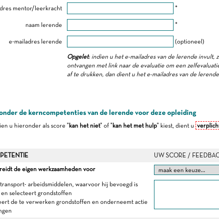
dres mentor/leerkracht
*
naam lerende
*
e-mailadres lerende
(optioneel)
Opgelet
: indien u het e-mailadres van de lerende invult, 
ontvangen met link naar de evaluatie om een zelfevaluatie 
af te drukken, dan dient u het e-mailadres van de lerend
onder de kerncompetenties van de lerende voor deze opleiding
dien u hieronder als score "
kan het niet
" of "
kan het met hulp
" kiest, dient u
verplich
PETENTIE
UW SCORE / FEEDBA
ereidt de eigen werkzaamheden voor
 transport- arbeidsmiddelen, waarvoor hij bevoegd is
 en selecteert grondstoffen
eert de te verwerken grondstoffen en onderneemt actie
ingen