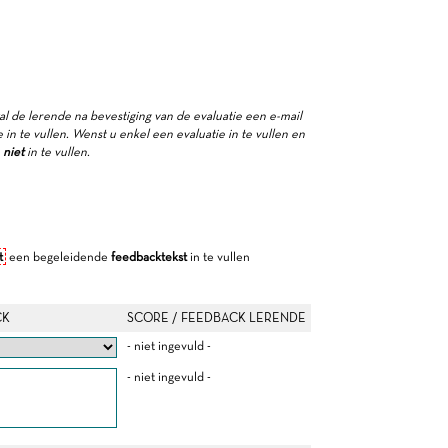
zal de lerende na bevestiging van de evaluatie een e-mail
in te vullen. Wenst u enkel een evaluatie in te vullen en
e
niet
in te vullen.
t
een begeleidende
feedbacktekst
in te vullen
CK
SCORE / FEEDBACK LERENDE
- niet ingevuld -
- niet ingevuld -