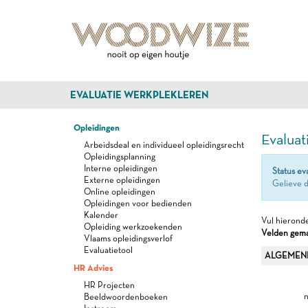
EVALUATIE WERKPLEKLEREN
Opleidingen
Evaluat
Arbeidsdeal en individueel opleidingsrecht
Opleidingsplanning
Interne opleidingen
Status ev
Externe opleidingen
Gelieve d
Online opleidingen
Opleidingen voor bedienden
Kalender
Vul hieronde
Opleiding werkzoekenden
Velden gemar
Vlaams opleidingsverlof
Evaluatietool
ALGEMEN
HR Advies
HR Projecten
n
Beeldwoordenboeken