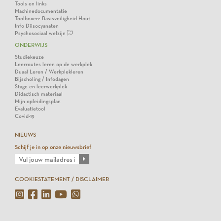
Tools en links
Machinedocumentatie
Toolboxen: Basisveiligheid Hout
Info Diisocyanaten
Psychosociaal welzijn
ONDERWIJS
Studiekeuze
Leerroutes leren op de werkplek
Duaal Leren / Werkplekleren
Bijscholing / Infodagen
Stage en leerwerkplek
Didactisch materiaal
Mijn opleidingsplan
Evaluatietool
Covid-19
NIEUWS
Schijf je in op onze nieuwsbrief
COOKIESTATEMENT / DISCLAIMER