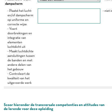
dampscherm
- Plaatst het lucht-
- niet 
en/of dampscherm
op uniforme en
correcte wijze
- Voert
doorbrekingen en
integratie van
elementen
luchtdicht uit
- Maakt luchtdichte
aansluitingen tussen
de banden en met
andere delen van
het gebouw
- Controleert de
kwaliteit van het
uitgevoerde werk
Scoor hieronder de transversale competenties en attitudes van
de lerende voor deze opleiding