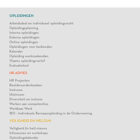
OPLEIDINGEN
Arbeidsdeal en individueel opleidingsrecht
Opleidingsplanning
Interne opleidingen
Externe opleidingen
Online opleidingen
Opleidingen voor bedienden
Kalender
Opleiding werkzoekenden
Vlaams opleidingsverlof
Evaluatietool
HR ADVIES
HR Projecten
Beeldwoordenboeken
Instroom
Uitstroom
Diversiteit en inclusie
Werken aan competenties
Werkbaar Werk
IBO - Individuele Beroepsopleiding in de Onderneming
VEILIGHEID EN WELZIJN
Veiligheid (in het) nieuws
Infosessies en workshops
Opleidingskalender