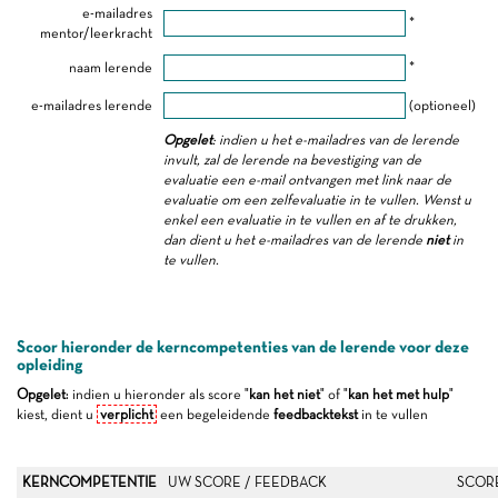
e-mailadres
*
mentor/leerkracht
naam lerende
*
e-mailadres lerende
(optioneel)
Opgelet
: indien u het e-mailadres van de lerende
invult, zal de lerende na bevestiging van de
evaluatie een e-mail ontvangen met link naar de
evaluatie om een zelfevaluatie in te vullen. Wenst u
enkel een evaluatie in te vullen en af te drukken,
dan dient u het e-mailadres van de lerende
niet
in
te vullen.
Scoor hieronder de kerncompetenties van de lerende voor deze
opleiding
Opgelet
: indien u hieronder als score "
kan het niet
" of "
kan het met hulp
"
kiest, dient u
verplicht
een begeleidende
feedbacktekst
in te vullen
KERNCOMPETENTIE
UW SCORE / FEEDBACK
SCOR