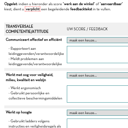
Opgelet
: indien u hieronder als score "
werk aan de winkel
" of "
aanvaardbaar
"
kiest, dient u
verplicht
een begeleidende
feedbacktekst
in te vullen.
TRANSVERSALE
UW SCORE / FEEDBACK
COMPETENTIE/ATTITUDE
Communiceert effectief en efficiënt
- Rapporteert aan
leidinggevenden/verantwoordelijke
- Meldt problemen aan
leidinggevende/verantwoordelijke
Werkt met oog voor veiligheid,
milieu, kwaliteit en welzijn
- Werkt ergonomisch
- Gebruikt persoonlijke en
collectieve beschermingsmiddelen
Werkt op hoogte
- Gebruikt ladders volgens
instructies en veiligheidsregels als