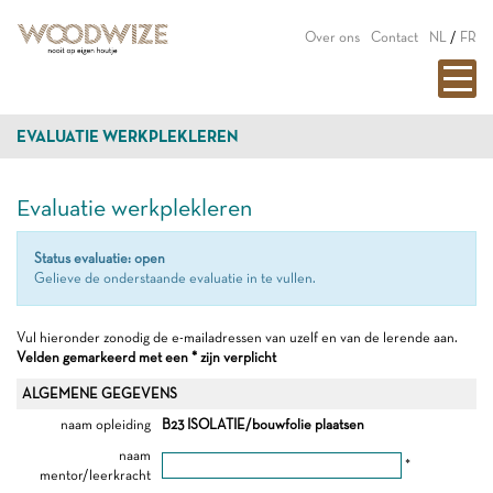
Over ons
Contact
NL
/
FR
EVALUATIE WERKPLEKLEREN
Evaluatie werkplekleren
Status evaluatie: open
Gelieve de onderstaande evaluatie in te vullen.
Vul hieronder zonodig de e-mailadressen van uzelf en van de lerende aan.
Velden gemarkeerd met een * zijn verplicht
ALGEMENE GEGEVENS
naam opleiding
B23 ISOLATIE/bouwfolie plaatsen
naam
*
mentor/leerkracht