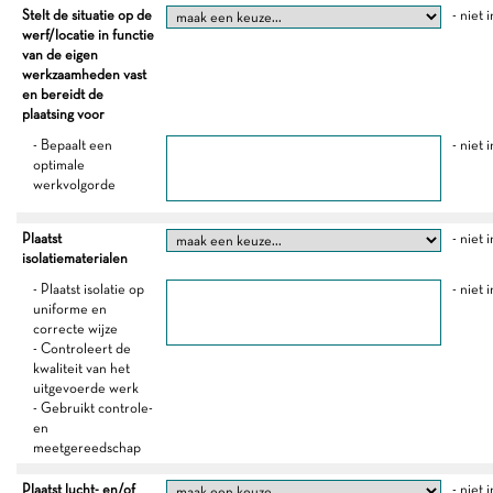
Stelt de situatie op de
- niet 
werf/locatie in functie
van de eigen
werkzaamheden vast
en bereidt de
plaatsing voor
- Bepaalt een
- niet 
optimale
werkvolgorde
Plaatst
- niet 
isolatiematerialen
- Plaatst isolatie op
- niet 
uniforme en
correcte wijze
- Controleert de
kwaliteit van het
uitgevoerde werk
- Gebruikt controle-
en
meetgereedschap
Plaatst lucht- en/of
- niet 