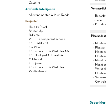
Covid-19
Vervaardig
Artificiële Intelligentie
AI evenementen & Must-Reads
- Bepaalt
worden
Projecten
- Kort de
Hout 2x Duaal
Bolster Up
DiTraMa
Plaatst da
RFF - De competentiecheck
ESF - WPL4BK
- Monteer
EQ-Wood
- Plaatst
ESF Check op de Werkplek 2.0
- Montee
ESF Hout gaat 2x Duaal bis
- Monteer
MIMwood
- Maakt 
Eurojoiner
- Maakt c
ESF Check op de Werkplek
- Werkt ob
Resilientwood
- Monteer
- Verzeke
- Control
Scoor hier