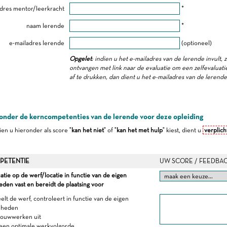
dres mentor/leerkracht
*
naam lerende
*
e-mailadres lerende
(optioneel)
Opgelet
: indien u het e-mailadres van de lerende invult, 
ontvangen met link naar de evaluatie om een zelfevaluatie 
af te drukken, dan dient u het e-mailadres van de lerend
onder de kerncompetenties van de lerende voor deze opleiding
dien u hieronder als score "
kan het niet
" of "
kan het met hulp
" kiest, dient u
verplich
PETENTIE
UW SCORE / FEEDBA
uatie op de werf/locatie in functie van de eigen
en vast en bereidt de plaatsing voor
elt de werf, controleert in functie van de eigen
mheden
bouwwerken uit
 een optimale werkvolgorde