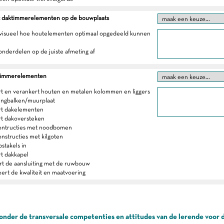
t daktimmerelementen op de bouwplaats
 visueel hoe houtelementen optimaal opgedeeld kunnen
 onderdelen op de juiste afmeting af
ktimmerelementen
t en verankert houten en metalen kolommen en liggers
 ringbalken/muurplaat
rt dakelementen
t dakoversteken
contructies met noodbomen
onstructies met kilgoten
stakels in
t dakkapel
rt de aansluiting met de ruwbouw
eert de kwaliteit en maatvoering
onder de transversale competenties en attitudes van de lerende voor 