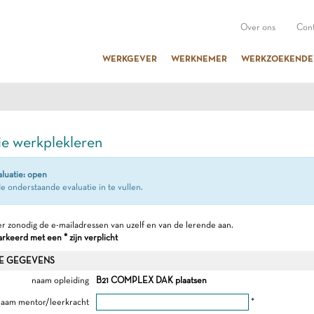
Over ons
Cont
WERKGEVER
WERKNEMER
WERKZOEKENDE
ie werkplekleren
aluatie: open
e onderstaande evaluatie in te vullen.
r zonodig de e-mailadressen van uzelf en van de lerende aan.
keerd met een * zijn verplicht
E GEGEVENS
naam opleiding
B21 COMPLEX DAK plaatsen
aam mentor/leerkracht
*