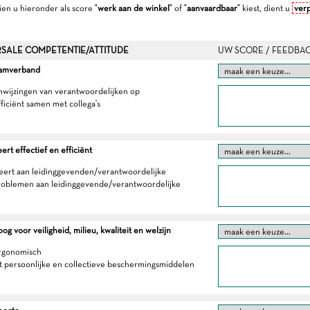
dien u hieronder als score "
werk aan de winkel
" of "
aanvaardbaar
" kiest, dient u
verp
SALE COMPETENTIE/ATTITUDE
UW SCORE / FEEDBA
eamverband
anwijzingen van verantwoordelijken op
fficiënt samen met collega's
t effectief en efficiënt
eert aan leidinggevenden/verantwoordelijke
roblemen aan leidinggevende/verantwoordelijke
g voor veiligheid, milieu, kwaliteit en welzijn
ergonomisch
t persoonlijke en collectieve beschermingsmiddelen