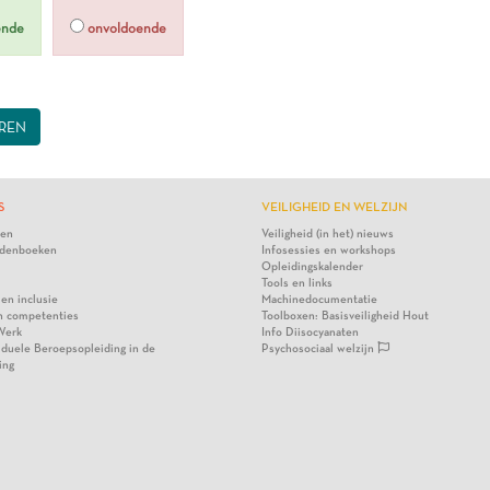
ende
onvoldoende
REN
S
VEILIGHEID EN WELZIJN
ten
Veiligheid (in het) nieuws
denboeken
Infosessies en workshops
Opleidingskalender
Tools en links
 en inclusie
Machinedocumentatie
n competenties
Toolboxen: Basisveiligheid Hout
Werk
Info Diisocyanaten
viduele Beroepsopleiding in de
Psychosociaal welzijn
ing