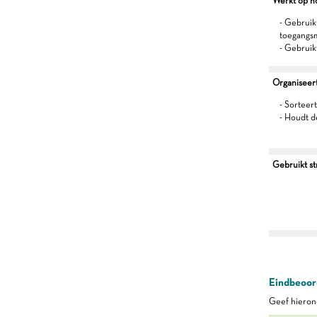
Werkt op h
- Gebruikt
toegangs
- Gebruik
Organiseert 
- Sorteert
- Houdt d
Gebruikt s
Eindbeoord
Geef hierond