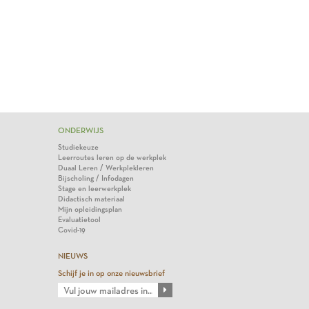
ONDERWIJS
Studiekeuze
Leerroutes leren op de werkplek
Duaal Leren / Werkplekleren
Bijscholing / Infodagen
Stage en leerwerkplek
Didactisch materiaal
Mijn opleidingsplan
Evaluatietool
Covid-19
NIEUWS
Schijf je in op onze nieuwsbrief