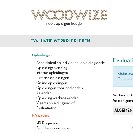
EVALUATIE WERKPLEKLEREN
Opleidingen
Evaluat
Arbeidsdeal en individueel opleidingsrecht
Opleidingsplanning
Interne opleidingen
Status ev
Externe opleidingen
Gelieve d
Online opleidingen
Opleidingen voor bedienden
Kalender
Vul hieronde
Opleiding werkzoekenden
Velden gemar
Vlaams opleidingsverlof
Evaluatietool
ALGEMEN
HR Advies
HR Projecten
n
Beeldwoordenboeken