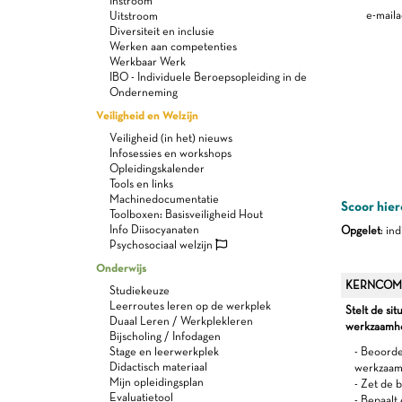
Instroom
e-maila
Uitstroom
Diversiteit en inclusie
Werken aan competenties
Werkbaar Werk
IBO - Individuele Beroepsopleiding in de
Onderneming
Veiligheid en Welzijn
Veiligheid (in het) nieuws
Infosessies en workshops
Opleidingskalender
Tools en links
Machinedocumentatie
Scoor hier
Toolboxen: Basisveiligheid Hout
Info Diisocyanaten
Opgelet
: in
Psychosociaal welzijn
Onderwijs
KERNCOM
Studiekeuze
Leerroutes leren op de werkplek
Stelt de sit
Duaal Leren / Werkplekleren
werkzaamhed
Bijscholing / Infodagen
Stage en leerwerkplek
- Beoorde
Didactisch materiaal
werkzaa
Mijn opleidingsplan
- Zet de 
Evaluatietool
- Bepaalt