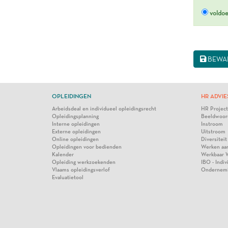
voldo
BEWA
OPLEIDINGEN
HR ADVIE
Arbeidsdeal en individueel opleidingsrecht
HR Projec
Opleidingsplanning
Beeldwoor
Interne opleidingen
Instroom
Externe opleidingen
Uitstroom
Online opleidingen
Diversiteit
Opleidingen voor bedienden
Werken aa
Kalender
Werkbaar 
Opleiding werkzoekenden
IBO - Indi
Vlaams opleidingsverlof
Ondernem
Evaluatietool