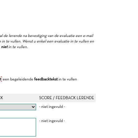
zal de lerende na bevestiging van de evaluatie een e-mail
in te vullen. Wenst u enkel een evaluatie in te vullen en
e
niet
in te vullen.
t
een begeleidende
feedbacktekst
in te vullen
CK
SCORE / FEEDBACK LERENDE
- niet ingevuld -
- niet ingevuld -