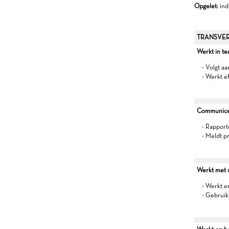
Opgelet
: in
TRANSVER
Werkt in t
- Volgt a
- Werkt e
Communiceer
- Rapport
- Meldt p
Werkt met oo
- Werkt 
- Gebruik