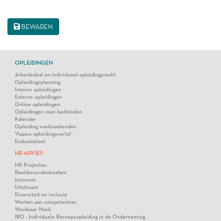
BEWAREN
OPLEIDINGEN
Arbeidsdeal en individueel opleidingsrecht
Opleidingsplanning
Interne opleidingen
Externe opleidingen
Online opleidingen
Opleidingen voor bedienden
Kalender
Opleiding werkzoekenden
Vlaams opleidingsverlof
Evaluatietool
HR ADVIES
HR Projecten
Beeldwoordenboeken
Instroom
Uitstroom
Diversiteit en inclusie
Werken aan competenties
Werkbaar Werk
IBO - Individuele Beroepsopleiding in de Onderneming