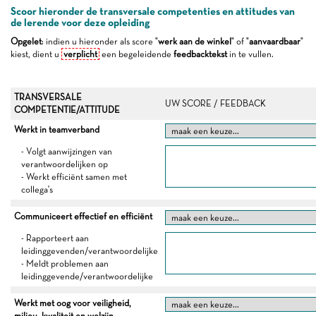
Scoor hieronder de transversale competenties en attitudes van
de lerende voor deze opleiding
Opgelet
: indien u hieronder als score "
werk aan de winkel
" of "
aanvaardbaar
"
kiest, dient u
verplicht
een begeleidende
feedbacktekst
in te vullen.
TRANSVERSALE
UW SCORE / FEEDBACK
COMPETENTIE/ATTITUDE
Werkt in teamverband
- Volgt aanwijzingen van
verantwoordelijken op
- Werkt efficiënt samen met
collega's
Communiceert effectief en efficiënt
- Rapporteert aan
leidinggevenden/verantwoordelijke
- Meldt problemen aan
leidinggevende/verantwoordelijke
Werkt met oog voor veiligheid,
milieu, kwaliteit en welzijn