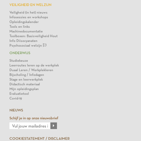
VEILIGHEID EN WELZIJN
Veiligheid (in het) nieuws
Infosessies en workshops
Opleidingskalender
Tools en links
Machinedocumentatie
Toolboxen: Basisveiligheid Hout
Info Diisocyanaten
Psychosociaal welzijn
ONDERWIJS
Studiekeuze
Leerroutes leren op de werkplek
Duaal Leren / Werkplekleren
Bijscholing / Infodagen
Stage en leerwerkplek
Didactisch materiaal
Mijn opleidingsplan
Evaluatietool
Covid-19
NIEUWS
Schijf je in op onze nieuwsbrief
COOKIESTATEMENT / DISCLAIMER