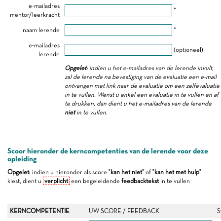
e-mailadres
*
mentor/leerkracht
naam lerende
*
e-mailadres
(optioneel)
lerende
Opgelet
: indien u het e-mailadres van de lerende invult,
zal de lerende na bevestiging van de evaluatie een e-mail
ontvangen met link naar de evaluatie om een zelfevaluatie
in te vullen. Wenst u enkel een evaluatie in te vullen en af
te drukken, dan dient u het e-mailadres van de lerende
niet
in te vullen.
Scoor hieronder de kerncompetenties van de lerende voor deze
opleiding
Opgelet
: indien u hieronder als score "
kan het niet
" of "
kan het met hulp
"
kiest, dient u
verplicht
een begeleidende
feedbacktekst
in te vullen
KERNCOMPETENTIE
UW SCORE / FEEDBACK
S