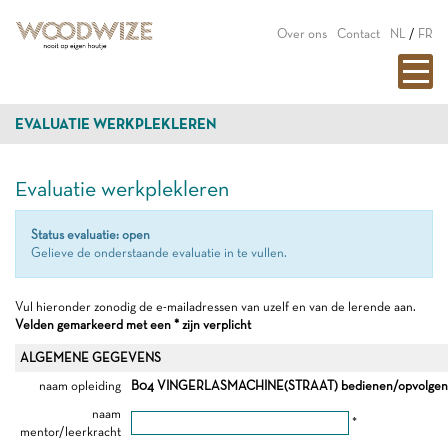
Over ons
Contact
NL
/
FR
EVALUATIE WERKPLEKLEREN
Evaluatie werkplekleren
Status evaluatie: open
Gelieve de onderstaande evaluatie in te vullen.
Vul hieronder zonodig de e-mailadressen van uzelf en van de lerende aan.
Velden gemarkeerd met een * zijn verplicht
ALGEMENE GEGEVENS
naam opleiding
B04 VINGERLASMACHINE(STRAAT) bedienen/opvolgen
naam
*
mentor/leerkracht