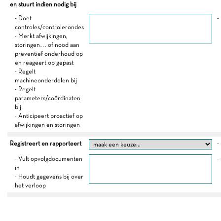
en stuurt indien nodig bij
- Doet
-
controles/controlerondes
- Merkt afwijkingen,
storingen… of nood aan
preventief onderhoud op
en reageert op gepast
- Regelt
machineonderdelen bij
- Regelt
parameters/coördinaten
bij
- Anticipeert proactief op
afwijkingen en storingen
Registreert en rapporteert
-
- Vult opvolgdocumenten
-
in
- Houdt gegevens bij over
het verloop