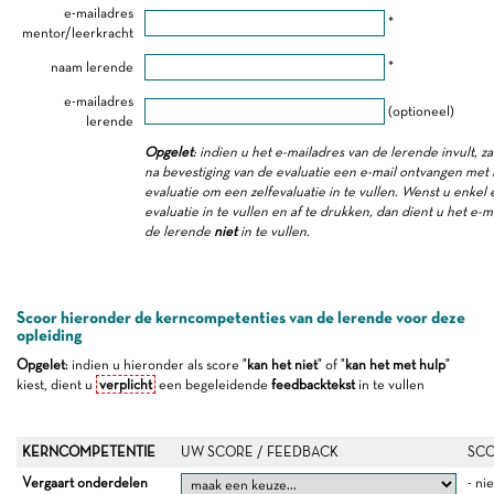
e-mailadres
*
mentor/leerkracht
naam lerende
*
e-mailadres
(optioneel)
lerende
Opgelet
: indien u het e-mailadres van de lerende invult, z
na bevestiging van de evaluatie een e-mail ontvangen met 
evaluatie om een zelfevaluatie in te vullen. Wenst u enkel
evaluatie in te vullen en af te drukken, dan dient u het e-m
de lerende
niet
in te vullen.
Scoor hieronder de kerncompetenties van de lerende voor deze
opleiding
Opgelet
: indien u hieronder als score "
kan het niet
" of "
kan het met hulp
"
kiest, dient u
verplicht
een begeleidende
feedbacktekst
in te vullen
KERNCOMPETENTIE
UW SCORE / FEEDBACK
SCO
Vergaart onderdelen
- ni