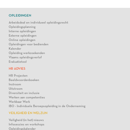
OPLEIDINGEN
Arbeidsdeal en individueel opleidingsrecht
Opleidingsplanning
Interne opleidingen
Externe opleidingen
Online opleidingen
Opleidingen voor bedienden
Kalender
Opleiding werkzoekenden
Vlaams opleidingsverlof
Evaluatietool
HR ADVIES
HR Projecten
Beeldwoordenboeken
Instroom
Uitstroom
Diversiteit en inclusie
Werken aan competenties
Werkbaar Werk
IBO - Individuele Beroepsopleiding in de Onderneming
VEILIGHEID EN WELZIJN
Veiligheid (in het) nieuws
Infosessies en workshops
Opleidingskalender