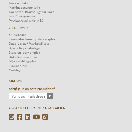
Tools en links
Machinedocumentatie
Toolboxen: Basisveiligheid Hout
Info Diisocyanaten
Psychosociaal welzijn
ONDERWIJS
Studiekeuze
Leerroutes leren op de werkplek
Duaal Leren / Werkplekleren
Bijscholing / Infodagen
Stage en leerwerkplek
Didactisch materiaal
Mijn opleidingsplan
Evaluatietool
Covid-19
NIEUWS
Schijf je in op onze nieuwsbrief
COOKIESTATEMENT / DISCLAIMER