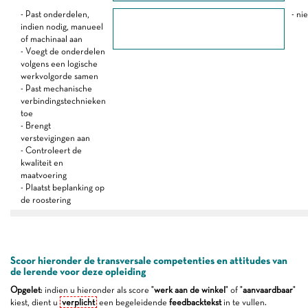
- Past onderdelen,
- ni
indien nodig, manueel
of machinaal aan
- Voegt de onderdelen
volgens een logische
werkvolgorde samen
- Past mechanische
verbindingstechnieken
toe
- Brengt
verstevigingen aan
- Controleert de
kwaliteit en
maatvoering
- Plaatst beplanking op
de roostering
Scoor hieronder de transversale competenties en attitudes van
de lerende voor deze opleiding
Opgelet
: indien u hieronder als score "
werk aan de winkel
" of "
aanvaardbaar
"
kiest, dient u
verplicht
een begeleidende
feedbacktekst
in te vullen.