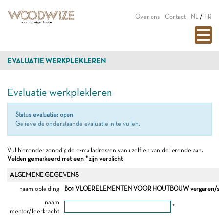
Over ons
Contact
NL
/
FR
EVALUATIE WERKPLEKLEREN
Evaluatie werkplekleren
Status evaluatie: open
Gelieve de onderstaande evaluatie in te vullen.
Vul hieronder zonodig de e-mailadressen van uzelf en van de lerende aan.
Velden gemarkeerd met een * zijn verplicht
ALGEMENE GEGEVENS
naam opleiding
B01 VLOERELEMENTEN VOOR HOUTBOUW vergaren/sa
naam
*
mentor/leerkracht