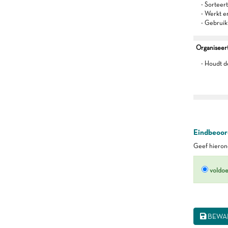
- Sorteert
- Werkt 
- Gebruik
Organiseert 
- Houdt d
Eindbeoord
Geef hierond
voldo
BEWA