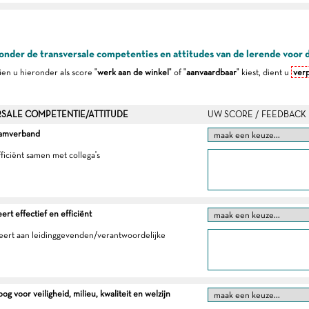
onder de transversale competenties en attitudes van de lerende voor 
dien u hieronder als score "
werk aan de winkel
" of "
aanvaardbaar
" kiest, dient u
verp
SALE COMPETENTIE/ATTITUDE
UW SCORE / FEEDBACK
eamverband
fficiënt samen met collega's
t effectief en efficiënt
eert aan leidinggevenden/verantwoordelijke
g voor veiligheid, milieu, kwaliteit en welzijn