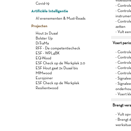
vloeistof
Covid-19
- Control
Artificiële Intelligentie
- Control
instrume
AI evenementen & Must-Reads
- Controle
Projecten
zetten
- Vult ee
Hout 2x Duaal
Bolster Up
Voert perio
DiTraMa
RFF - De competentiecheck
- Control
ESF - WPL4BK
- Controle
EQ-Wood
- Control
ESF Check op de Werkplek 2.0
- Control
ESF Hout gaat 2x Duaal bis
MIMwood
- Control
Eurojoiner
- Signale
ESF Check op de Werkplek
- Signalee
Resilientwood
onderho
- Voert kl
Brengt versl
- Vult op
- Brengt 
werksitua