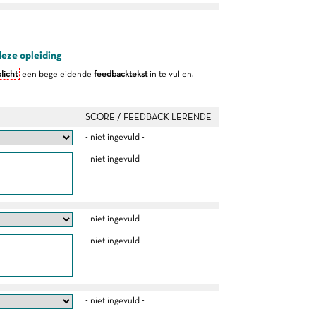
deze opleiding
licht
een begeleidende
feedbacktekst
in te vullen.
SCORE / FEEDBACK LERENDE
- niet ingevuld -
- niet ingevuld -
- niet ingevuld -
- niet ingevuld -
- niet ingevuld -