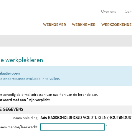
Over ons
Cont
WERKGEVER
WERKNEMER
WERKZOEKENDE
ie werkplekleren
aluatie: open
e onderstaande evaluatie in te vullen.
r zonodig de e-mailadressen van uzelf en van de lerende aan.
keerd met een * zijn verplicht
E GEGEVENS
naam opleiding
A69 BASISONDERHOUD VOERTUIGEN (HOUT)INDUSTRI
aam mentor/leerkracht
*