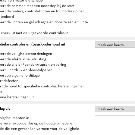
lekken en materiële schade
eert de remmen met een noodstop bij de start
eert de meters, controlelichten en foutcodes op het
ntenbord
ert de lichten en geluidssignalen door ze aan en uit te
n checklist met de uitgevoerde controles in
dieke controles en (basis)onderhoud uit
eert de veiligheidsvoorzieningen
ert de elektrische uitrusting
eert de wielen/banden/rupsen en vering
eert luchtdruk en vloeistofpeilen
eert op algemene slijtage
ert defecten
rt de nood tot specifieke controles, herstellingen en
ud
eine herstellingen uit
ag uit
volgdocumenten in
de verantwoordelijke op de hoogte bij iedere
tie die een gevaar kan vormen voor de veiligheid