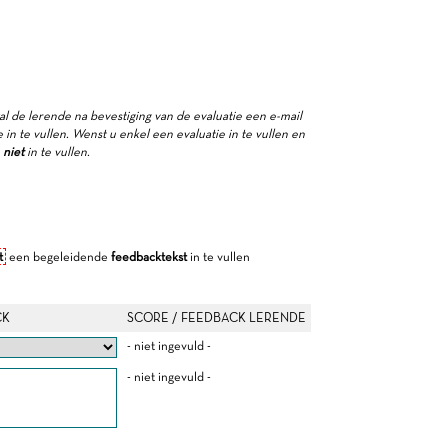
zal de lerende na bevestiging van de evaluatie een e-mail
in te vullen. Wenst u enkel een evaluatie in te vullen en
e
niet
in te vullen.
t
een begeleidende
feedbacktekst
in te vullen
CK
SCORE / FEEDBACK LERENDE
- niet ingevuld -
- niet ingevuld -