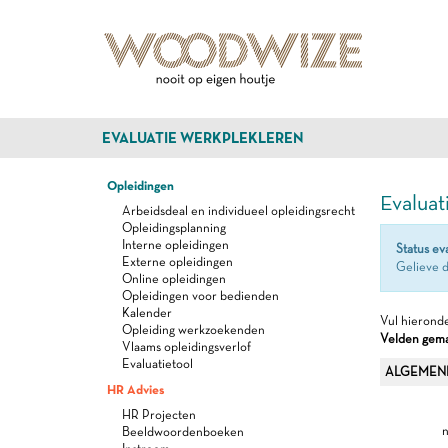
EVALUATIE WERKPLEKLEREN
Opleidingen
Evaluat
Arbeidsdeal en individueel opleidingsrecht
Opleidingsplanning
Interne opleidingen
Status ev
Externe opleidingen
Gelieve d
Online opleidingen
Opleidingen voor bedienden
Kalender
Vul hieronde
Opleiding werkzoekenden
Velden gemar
Vlaams opleidingsverlof
Evaluatietool
ALGEMEN
HR Advies
HR Projecten
n
Beeldwoordenboeken