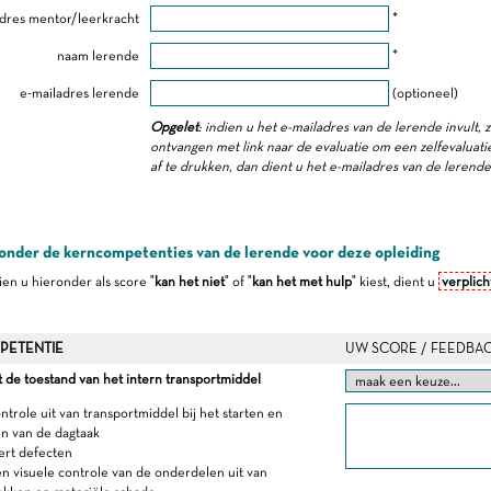
dres mentor/leerkracht
*
naam lerende
*
e-mailadres lerende
(optioneel)
Opgelet
: indien u het e-mailadres van de lerende invult, 
ontvangen met link naar de evaluatie om een zelfevaluatie 
af te drukken, dan dient u het e-mailadres van de lerend
onder de kerncompetenties van de lerende voor deze opleiding
dien u hieronder als score "
kan het niet
" of "
kan het met hulp
" kiest, dient u
verplich
PETENTIE
UW SCORE / FEEDBA
 de toestand van het intern transportmiddel
ntrole uit van transportmiddel bij het starten en
n van de dagtaak
ert defecten
en visuele controle van de onderdelen uit van