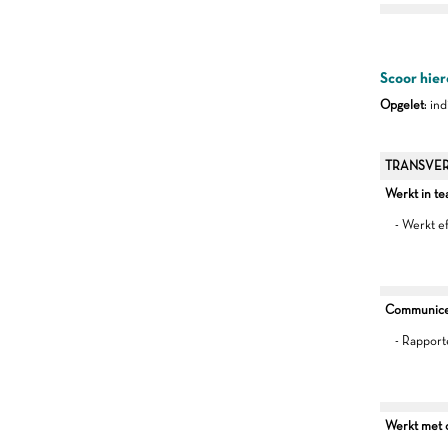
Scoor hier
Opgelet
: in
TRANSVER
Werkt in t
- Werkt e
Communiceer
- Rapport
Werkt met oo