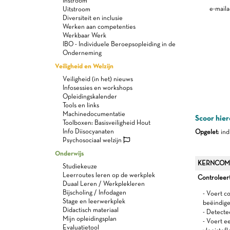
Instroom
e-maila
Uitstroom
Diversiteit en inclusie
Werken aan competenties
Werkbaar Werk
IBO - Individuele Beroepsopleiding in de
Onderneming
Veiligheid en Welzijn
Veiligheid (in het) nieuws
Infosessies en workshops
Opleidingskalender
Tools en links
Machinedocumentatie
Scoor hier
Toolboxen: Basisveiligheid Hout
Info Diisocyanaten
Opgelet
: in
Psychosociaal welzijn
Onderwijs
KERNCOM
Studiekeuze
Leerroutes leren op de werkplek
Controleert
Duaal Leren / Werkplekleren
Bijscholing / Infodagen
- Voert co
Stage en leerwerkplek
beëindige
Didactisch materiaal
- Detecte
Mijn opleidingsplan
- Voert e
Evaluatietool