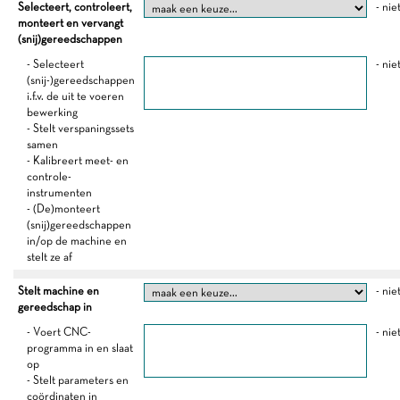
Selecteert, controleert,
- nie
monteert en vervangt
(snij)gereedschappen
- Selecteert
- nie
(snij-)gereedschappen
i.f.v. de uit te voeren
bewerking
- Stelt verspaningssets
samen
- Kalibreert meet- en
controle-
instrumenten
- (De)monteert
(snij)gereedschappen
in/op de machine en
stelt ze af
Stelt machine en
- nie
gereedschap in
- Voert CNC-
- nie
programma in en slaat
op
- Stelt parameters en
coördinaten in