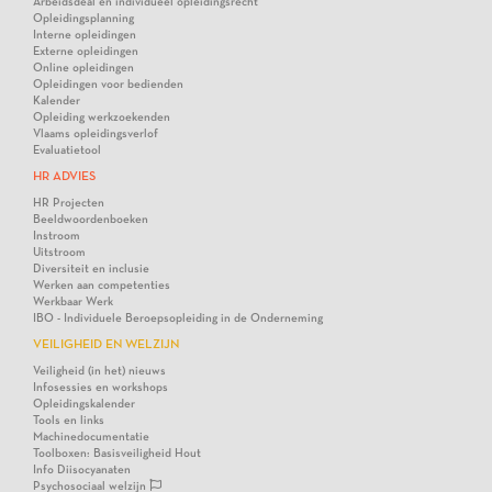
Arbeidsdeal en individueel opleidingsrecht
Opleidingsplanning
Interne opleidingen
Externe opleidingen
Online opleidingen
Opleidingen voor bedienden
Kalender
Opleiding werkzoekenden
Vlaams opleidingsverlof
Evaluatietool
HR ADVIES
HR Projecten
Beeldwoordenboeken
Instroom
Uitstroom
Diversiteit en inclusie
Werken aan competenties
Werkbaar Werk
IBO - Individuele Beroepsopleiding in de Onderneming
VEILIGHEID EN WELZIJN
Veiligheid (in het) nieuws
Infosessies en workshops
Opleidingskalender
Tools en links
Machinedocumentatie
Toolboxen: Basisveiligheid Hout
Info Diisocyanaten
Psychosociaal welzijn