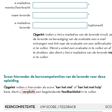
e-mailadres
*
mentor/leerkracht
naam lerende
*
e-mailadres
(optioneel)
lerende
Opgelet
: indien u het e-mailadres van de lerende invult, za
de lerende na bevestiging van de evaluatie een e-mail
ontvangen met link naar de evaluatie om een zelfevaluatie
in te vullen. Wenst u enkel een evaluatie in te vullen en af
te drukken, dan dient u het e-mailadres van de lerende
nie
in te vullen.
Scoor hieronder de kerncompetenties van de lerende voor deze
opleiding
Opgelet
: indien u hieronder als score "
kan het niet
" of "
kan het met hulp
"
kiest, dient u
verplicht
een begeleidende
feedbacktekst
in te vullen
KERNCOMPETENTIE
UW SCORE / FEEDBACK
SCO