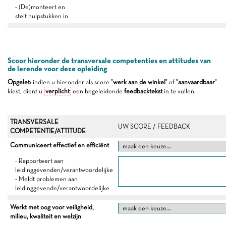
- (De)monteert en
stelt hulpstukken in
Scoor hieronder de transversale competenties en attitudes van
de lerende voor deze opleiding
Opgelet
: indien u hieronder als score "
werk aan de winkel
" of "
aanvaardbaar
"
kiest, dient u
verplicht
een begeleidende
feedbacktekst
in te vullen.
TRANSVERSALE
UW SCORE / FEEDBACK
COMPETENTIE/ATTITUDE
Communiceert effectief en efficiënt
- Rapporteert aan
leidinggevenden/verantwoordelijke
- Meldt problemen aan
leidinggevende/verantwoordelijke
Werkt met oog voor veiligheid,
milieu, kwaliteit en welzijn