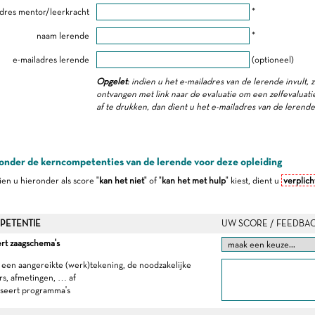
dres mentor/leerkracht
*
naam lerende
*
e-mailadres lerende
(optioneel)
Opgelet
: indien u het e-mailadres van de lerende invult, 
ontvangen met link naar de evaluatie om een zelfevaluatie 
af te drukken, dan dient u het e-mailadres van de lerend
onder de kerncompetenties van de lerende voor deze opleiding
dien u hieronder als score "
kan het niet
" of "
kan het met hulp
" kiest, dient u
verplich
PETENTIE
UW SCORE / FEEDBA
rt zaagschema's
it een aangereikte (werk)tekening, de noodzakelijke
s, afmetingen, … af
iseert programma's