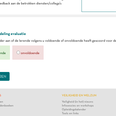
eedback aan de betrokken diensten/collega's
eling evaluatie
er aan of de lerende volgens u voldoende of onvoldoende heeft gescoord voor de
ende
onvoldoende
REN
S
VEILIGHEID EN WELZIJN
ten
Veiligheid (in het) nieuws
denboeken
Infosessies en workshops
Opleidingskalender
Tools en links