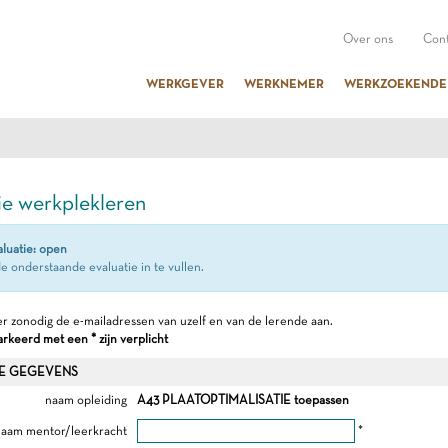
Over ons
Cont
WERKGEVER
WERKNEMER
WERKZOEKENDE
ie werkplekleren
aluatie: open
e onderstaande evaluatie in te vullen.
r zonodig de e-mailadressen van uzelf en van de lerende aan.
keerd met een * zijn verplicht
E GEGEVENS
naam opleiding
A43 PLAATOPTIMALISATIE toepassen
aam mentor/leerkracht
*