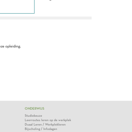
ze opleiding.
ONDERWIJS
Studiekeuze
Leerroutes leren op de werkplek
Duaal Leren / Werkplekleren
Bijscholing / Infodagen