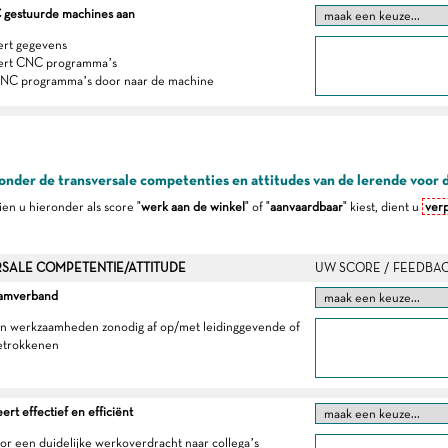
 gestuurde machines aan
ert gegevens
ert CNC programma’s
CNC programma’s door naar de machine
onder de transversale competenties en attitudes van de lerende voor 
dien u hieronder als score "
werk aan de winkel
" of "
aanvaardbaar
" kiest, dient u
verp
SALE COMPETENTIE/ATTITUDE
UW SCORE / FEEDBA
eamverband
ijn werkzaamheden zonodig af op/met leidinggevende of
etrokkenen
t effectief en efficiënt
oor een duidelijke werkoverdracht naar collega’s