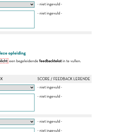
- niet ingevuld -
- niet ingevuld -
deze opleiding
licht
een begeleidende
feedbacktekst
in te vullen.
CK
SCORE / FEEDBACK LERENDE
- niet ingevuld -
- niet ingevuld -
- niet ingevuld -
- niet ingevuld -