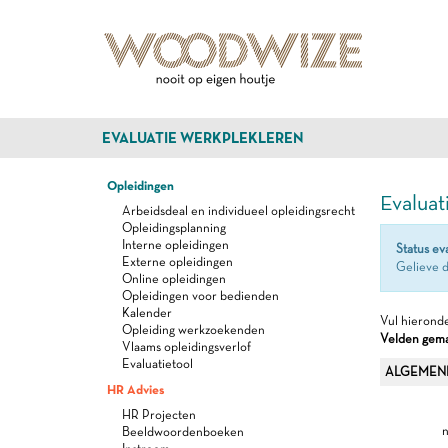
EVALUATIE WERKPLEKLEREN
Opleidingen
Evaluat
Arbeidsdeal en individueel opleidingsrecht
Opleidingsplanning
Interne opleidingen
Status ev
Externe opleidingen
Gelieve d
Online opleidingen
Opleidingen voor bedienden
Kalender
Vul hieronde
Opleiding werkzoekenden
Velden gemar
Vlaams opleidingsverlof
Evaluatietool
ALGEMEN
HR Advies
HR Projecten
n
Beeldwoordenboeken