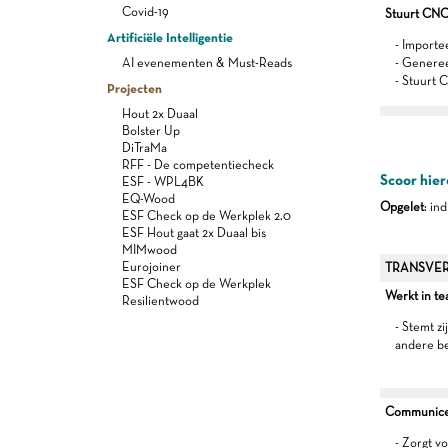
Covid-19
Stuurt CNC
Artificiële Intelligentie
- Importe
AI evenementen & Must-Reads
- Genere
- Stuurt 
Projecten
Hout 2x Duaal
Bolster Up
DiTraMa
RFF - De competentiecheck
Scoor hier
ESF - WPL4BK
EQ-Wood
Opgelet
: in
ESF Check op de Werkplek 2.0
ESF Hout gaat 2x Duaal bis
MIMwood
Eurojoiner
TRANSVER
ESF Check op de Werkplek
Werkt in t
Resilientwood
- Stemt z
andere b
Communiceer
- Zorgt v