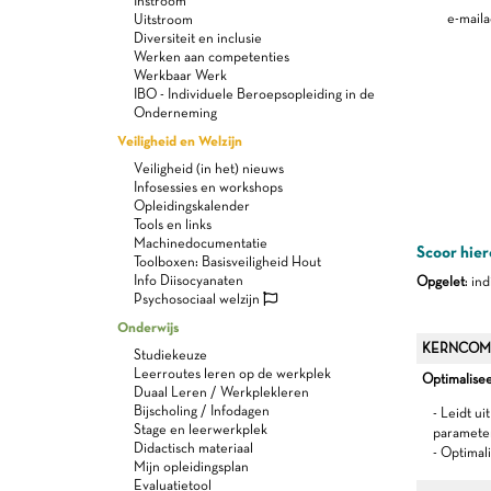
Instroom
e-maila
Uitstroom
Diversiteit en inclusie
Werken aan competenties
Werkbaar Werk
IBO - Individuele Beroepsopleiding in de
Onderneming
Veiligheid en Welzijn
Veiligheid (in het) nieuws
Infosessies en workshops
Opleidingskalender
Tools en links
Machinedocumentatie
Scoor hier
Toolboxen: Basisveiligheid Hout
Info Diisocyanaten
Opgelet
: in
Psychosociaal welzijn
Onderwijs
KERNCOM
Studiekeuze
Leerroutes leren op de werkplek
Optimalisee
Duaal Leren / Werkplekleren
Bijscholing / Infodagen
- Leidt u
Stage en leerwerkplek
parameter
Didactisch materiaal
- Optimal
Mijn opleidingsplan
Evaluatietool