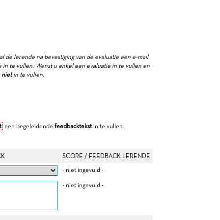
zal de lerende na bevestiging van de evaluatie een e-mail
in te vullen. Wenst u enkel een evaluatie in te vullen en
e
niet
in te vullen.
t
een begeleidende
feedbacktekst
in te vullen
CK
SCORE / FEEDBACK LERENDE
- niet ingevuld -
- niet ingevuld -