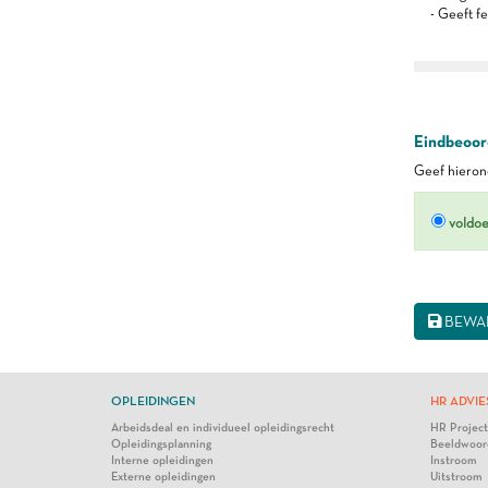
- Geeft f
Eindbeoord
Geef hierond
voldo
BEWA
OPLEIDINGEN
HR ADVIE
Arbeidsdeal en individueel opleidingsrecht
HR Projec
Opleidingsplanning
Beeldwoor
Interne opleidingen
Instroom
Externe opleidingen
Uitstroom