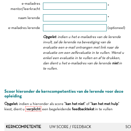
e-mailadres
*
mentor/leerkracht
naam lerende
*
e-mailadres lerende
(optioneel)
Opgelet
: indien u het e-mailadres van de lerende
invult, zal de lerende na bevestiging van de
evaluatie een e-mail ontvangen met link naar de
evaluatie om een zelfevaluatie in te vullen. Wenst u
enkel een evaluatie in te vullen en af te drukken,
dan dient u het e-mailadres van de lerende
niet
in
te vullen.
Scoor hieronder de kerncompetenties van de lerende voor deze
opleiding
Opgelet
: indien u hieronder als score "
kan het niet
" of "
kan het met hulp
"
kiest, dient u
verplicht
een begeleidende
feedbacktekst
in te vullen
KERNCOMPETENTIE
UW SCORE / FEEDBACK
SC