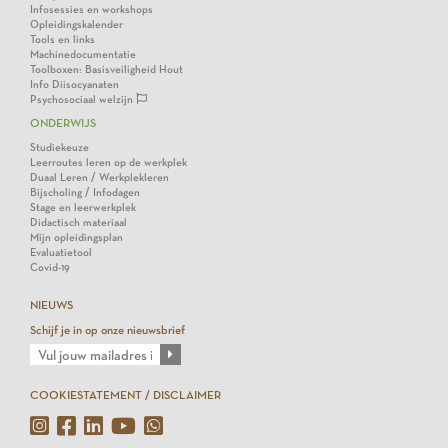
Infosessies en workshops
Opleidingskalender
Tools en links
Machinedocumentatie
Toolboxen: Basisveiligheid Hout
Info Diisocyanaten
Psychosociaal welzijn
ONDERWIJS
Studiekeuze
Leerroutes leren op de werkplek
Duaal Leren / Werkplekleren
Bijscholing / Infodagen
Stage en leerwerkplek
Didactisch materiaal
Mijn opleidingsplan
Evaluatietool
Covid-19
NIEUWS
Schijf je in op onze nieuwsbrief
COOKIESTATEMENT / DISCLAIMER