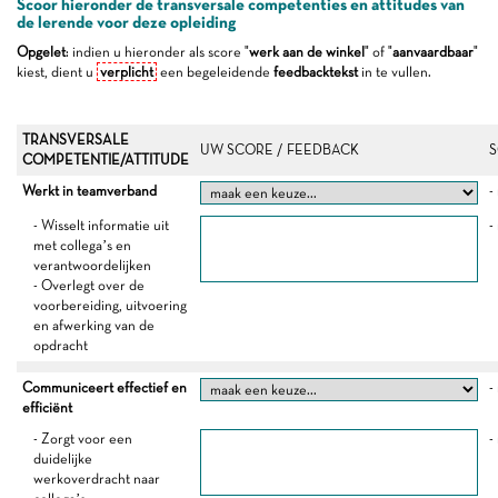
Scoor hieronder de transversale competenties en attitudes van
de lerende voor deze opleiding
Opgelet
: indien u hieronder als score "
werk aan de winkel
" of "
aanvaardbaar
"
kiest, dient u
verplicht
een begeleidende
feedbacktekst
in te vullen.
TRANSVERSALE
UW SCORE / FEEDBACK
S
COMPETENTIE/ATTITUDE
Werkt in teamverband
-
- Wisselt informatie uit
-
met collega’s en
verantwoordelijken
- Overlegt over de
voorbereiding, uitvoering
en afwerking van de
opdracht
Communiceert effectief en
-
efficiënt
- Zorgt voor een
-
duidelijke
werkoverdracht naar