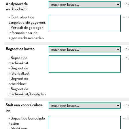
Analyseert de
- n
werkopdracht
- Controleert de
- n
aangeleverde gegevens
- Vertaalt de gekregen
informatie naar de
eigen werkzaamheden
Begroot de kosten
- n
- Bepaalt de
- n
machinekost
- Begroot de
materiaalkost
- Begroot de
arbeidskost
- Begroot de
machinekost/looptijden
Stelt een voorcalculatie
- n
op
- Bepaalt de benodigde
- n
kosten
- Maakt een