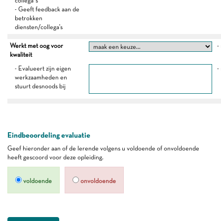
collega’s
- Geeft feedback aan de
betrokken
diensten/collega's
Werkt met oog voor
-
kwaliteit
- Evalueert zijn eigen
-
werkzaamheden en
stuurt desnoods bij
Eindbeoordeling evaluatie
Geef hieronder aan of de lerende volgens u voldoende of onvoldoende
heeft gescoord voor deze opleiding.
voldoende
onvoldoende