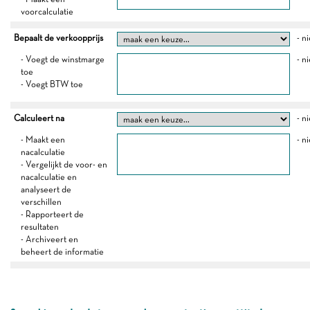
voorcalculatie
Bepaalt de verkoopprijs
- n
- Voegt de winstmarge
- n
toe
- Voegt BTW toe
Calculeert na
- n
- Maakt een
- n
nacalculatie
- Vergelijkt de voor- en
nacalculatie en
analyseert de
verschillen
- Rapporteert de
resultaten
- Archiveert en
beheert de informatie