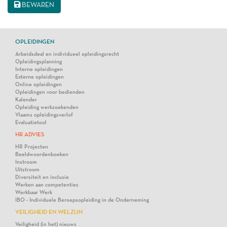
BEWAREN
OPLEIDINGEN
Arbeidsdeal en individueel opleidingsrecht
Opleidingsplanning
Interne opleidingen
Externe opleidingen
Online opleidingen
Opleidingen voor bedienden
Kalender
Opleiding werkzoekenden
Vlaams opleidingsverlof
Evaluatietool
HR ADVIES
HR Projecten
Beeldwoordenboeken
Instroom
Uitstroom
Diversiteit en inclusie
Werken aan competenties
Werkbaar Werk
IBO - Individuele Beroepsopleiding in de Onderneming
VEILIGHEID EN WELZIJN
Veiligheid (in het) nieuws