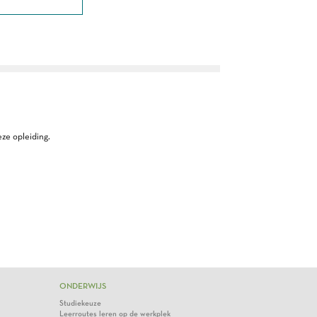
ze opleiding.
ONDERWIJS
Studiekeuze
Leerroutes leren op de werkplek