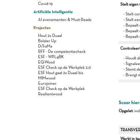
Covid-19
Stelt eige
Artificiële Intelligentie
- Stelt c
AI evenementen & Must-Reads
- Stelt ee
- Bepaalt
Projecten
- Bepaalt
Hout 2x Duaal
- Bepaalt
Bolster Up
DiTraMa
Controleert
RFF - De competentiecheck
ESF - WPL4BK
- Houdt d
EQ-Wood
- Signalee
ESF Check op de Werkplek 2.0
- Stemt d
ESF Hout gaat 2x Duaal bis
- Brengt 
MIMwood
Eurojoiner
ESF Check op de Werkplek
Resilientwood
Scoor hier
Opgelet
: in
TRANSVER
Werkt in t