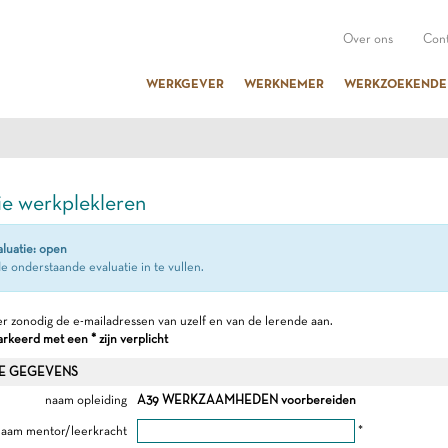
Over ons
Cont
WERKGEVER
WERKNEMER
WERKZOEKENDE
ie werkplekleren
aluatie: open
e onderstaande evaluatie in te vullen.
r zonodig de e-mailadressen van uzelf en van de lerende aan.
keerd met een * zijn verplicht
E GEGEVENS
naam opleiding
A39 WERKZAAMHEDEN voorbereiden
aam mentor/leerkracht
*