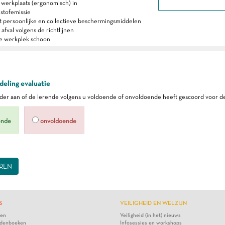
e werkplaats (ergonomisch) in
 stofemissie
t persoonlijke en collectieve beschermingsmiddelen
 afval volgens de richtlijnen
e werkplek schoon
eling evaluatie
er aan of de lerende volgens u voldoende of onvoldoende heeft gescoord voor de
ende
onvoldoende
REN
S
VEILIGHEID EN WELZIJN
ten
Veiligheid (in het) nieuws
denboeken
Infosessies en workshops