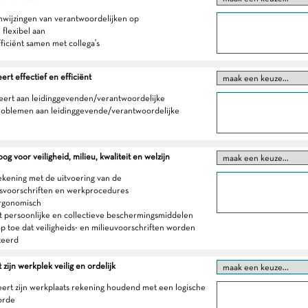
anwijzingen van verantwoordelijken op
h flexibel aan
fficiënt samen met collega's
t effectief en efficiënt
eert aan leidinggevenden/verantwoordelijke
roblemen aan leidinggevende/verantwoordelijke
g voor veiligheid, milieu, kwaliteit en welzijn
ekening met de uitvoering van de
dsvoorschriften en werkprocedures
ergonomisch
t persoonlijke en collectieve beschermingsmiddelen
op toe dat veiligheids- en milieuvoorschriften worden
teerd
zijn werkplek veilig en ordelijk
eert zijn werkplaats rekening houdend met een logische
orde