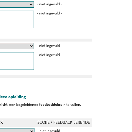
- niet ingevuld -
- niet ingevuld -
- niet ingevuld -
- niet ingevuld -
deze opleiding
licht
een begeleidende
feedbacktekst
in te vullen.
CK
SCORE / FEEDBACK LERENDE
- niet ingevuld -