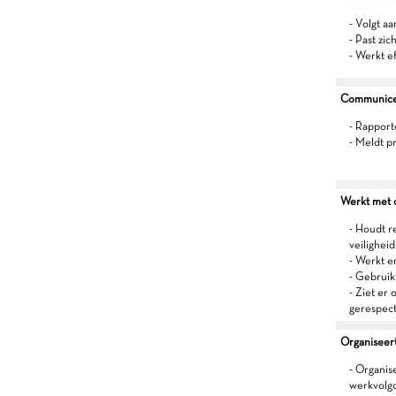
- Volgt a
- Past zic
- Werkt e
Communiceer
- Rapport
- Meldt p
Werkt met oo
- Houdt r
veilighei
- Werkt 
- Gebruik
- Ziet er 
gerespec
Organiseert 
- Organis
werkvolg