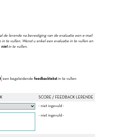
zal de lerende na bevestiging van de evaluatie een e-mail
in te vullen. Wenst u enkel een evaluatie in te vullen en
e
niet
in te vullen.
t
een begeleidende
feedbacktekst
in te vullen
K
SCORE / FEEDBACK LERENDE
- niet ingevuld -
- niet ingevuld -