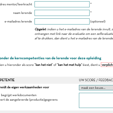
dres mentor/leerkracht
*
naam lerende
*
e-mailadres lerende
(optioneel)
Opgelet
: indien u het e-mailadres van de lerende invult, 
ontvangen met link naar de evaluatie om een zelfevaluatie 
af te drukken, dan dient u het e-mailadres van de lerend
onder de kerncompetenties van de lerende voor deze opleiding
dien u hieronder als score "
kan het niet
" of "
kan het met hulp
" kiest, dient u
verplich
PETENTIE
UW SCORE / FEEDBAC
ereidt de eigen werkzaamheden voor
n begrijpt werkdocumenten
eert de aangeleverde (productie)gegevens