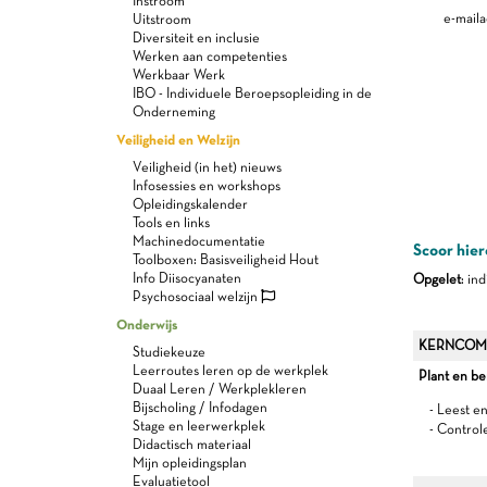
Instroom
e-maila
Uitstroom
Diversiteit en inclusie
Werken aan competenties
Werkbaar Werk
IBO - Individuele Beroepsopleiding in de
Onderneming
Veiligheid en Welzijn
Veiligheid (in het) nieuws
Infosessies en workshops
Opleidingskalender
Tools en links
Machinedocumentatie
Scoor hier
Toolboxen: Basisveiligheid Hout
Info Diisocyanaten
Opgelet
: in
Psychosociaal welzijn
Onderwijs
KERNCOM
Studiekeuze
Leerroutes leren op de werkplek
Plant en b
Duaal Leren / Werkplekleren
Bijscholing / Infodagen
- Leest e
Stage en leerwerkplek
- Control
Didactisch materiaal
Mijn opleidingsplan
Evaluatietool