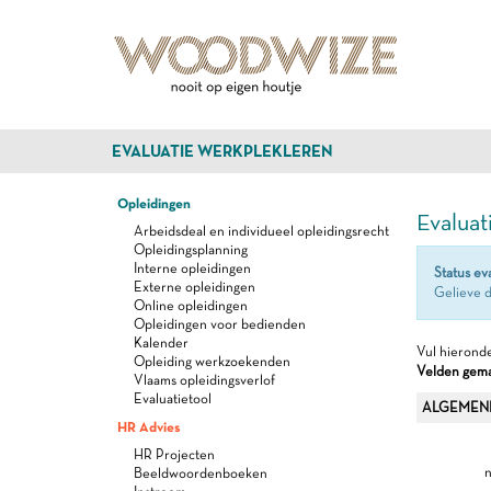
EVALUATIE WERKPLEKLEREN
Opleidingen
Evaluat
Arbeidsdeal en individueel opleidingsrecht
Opleidingsplanning
Interne opleidingen
Status ev
Externe opleidingen
Gelieve d
Online opleidingen
Opleidingen voor bedienden
Kalender
Vul hieronde
Opleiding werkzoekenden
Velden gemar
Vlaams opleidingsverlof
Evaluatietool
ALGEMEN
HR Advies
HR Projecten
n
Beeldwoordenboeken