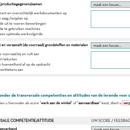
n (productiegegevens)samen
orrect en overzichtelijk werkdocumenten op
n zaag-/snijplan op
 de uit te voeren bewerkingen
 de te gebruiken machines
 een optimale werkvolgorde
 en verzamelt (de voorraad) grondstoffen en materialen
e voorraad bij en vult aan
rt tekorten
e hoeveelheid af op de opdracht
merktekens aan
onder de transversale competenties en attitudes van de lerende voor 
dien u hieronder als score "
werk aan de winkel
" of "
aanvaardbaar
" kiest, dient u
verp
SALE COMPETENTIE/ATTITUDE
UW SCORE / FEEDBA
eamverband