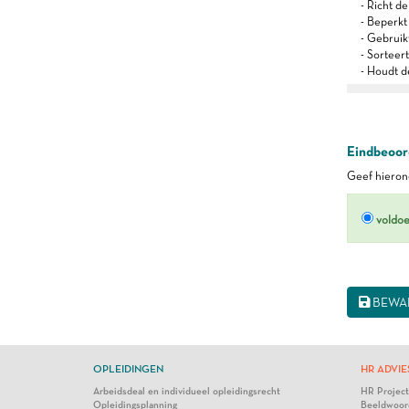
- Richt d
- Beperkt
- Gebruik
- Sorteert
- Houdt d
Eindbeoord
Geef hierond
voldo
BEWA
OPLEIDINGEN
HR ADVIE
Arbeidsdeal en individueel opleidingsrecht
HR Projec
Opleidingsplanning
Beeldwoor