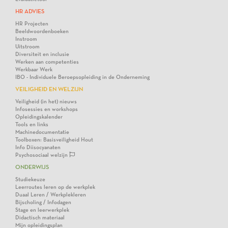
HR ADVIES
HR Projecten
Beeldwoordenboeken
Instroom
Uitstroom
Diversiteit en inclusie
Werken aan competenties
Werkbaar Werk
IBO - Individuele Beroepsopleiding in de Onderneming
VEILIGHEID EN WELZIJN
Veiligheid (in het) nieuws
Infosessies en workshops
Opleidingskalender
Tools en links
Machinedocumentatie
Toolboxen: Basisveiligheid Hout
Info Diisocyanaten
Psychosociaal welzijn
ONDERWIJS
Studiekeuze
Leerroutes leren op de werkplek
Duaal Leren / Werkplekleren
Bijscholing / Infodagen
Stage en leerwerkplek
Didactisch materiaal
Mijn opleidingsplan