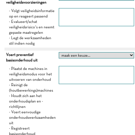
veiligheidsvoorzieningen
- Volgt veiligheidsinformatie
op en reageert passend
- Evalueert/schat
veiligheidsrisico’s en neemt
gepaste maatregelen
- Legt de werkzaamheden
stil indien nodig
Voert preventief
basisonderhoud uit
- Plaatst de machines in
veiligheidsmodus voor het
uitvoeren van onderhoud
- Reinigt de
(houtbewerkings)machines
- Houdt zich aan het
onderhoudsplan en -
richtlijnen
- Voert eenvoudige
onderhoudswerkzaamheden
uit
- Registreert
basisonderhoud