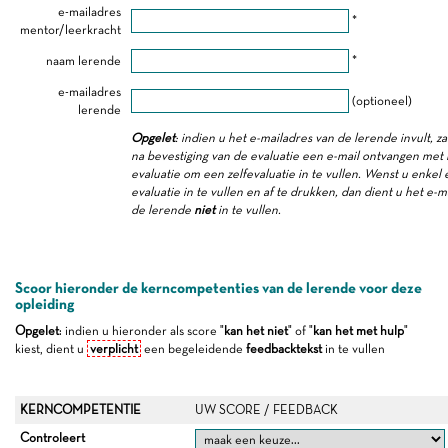
e-mailadres
*
mentor/leerkracht
naam lerende
*
e-mailadres
(optioneel)
lerende
Opgelet
: indien u het e-mailadres van de lerende invult, z
na bevestiging van de evaluatie een e-mail ontvangen met 
evaluatie om een zelfevaluatie in te vullen. Wenst u enkel
evaluatie in te vullen en af te drukken, dan dient u het e-m
de lerende
niet
in te vullen.
Scoor hieronder de kerncompetenties van de lerende voor deze
opleiding
Opgelet
: indien u hieronder als score "
kan het niet
" of "
kan het met hulp
"
kiest, dient u
verplicht
een begeleidende
feedbacktekst
in te vullen
KERNCOMPETENTIE
UW SCORE / FEEDBACK
Controleert