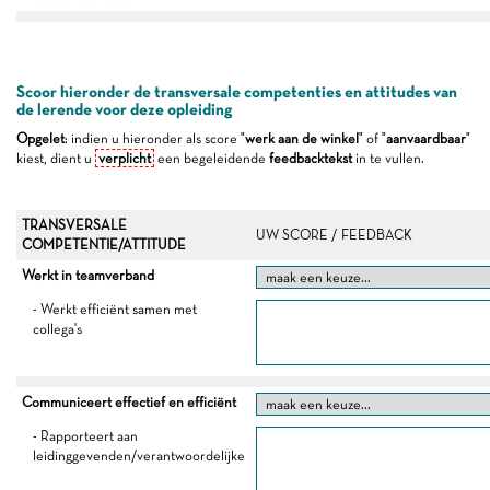
Scoor hieronder de transversale competenties en attitudes van
de lerende voor deze opleiding
Opgelet
: indien u hieronder als score "
werk aan de winkel
" of "
aanvaardbaar
"
kiest, dient u
verplicht
een begeleidende
feedbacktekst
in te vullen.
TRANSVERSALE
UW SCORE / FEEDBACK
COMPETENTIE/ATTITUDE
Werkt in teamverband
- Werkt efficiënt samen met
collega's
Communiceert effectief en efficiënt
- Rapporteert aan
leidinggevenden/verantwoordelijke