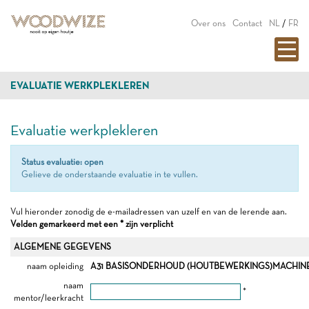
Over ons
Contact
NL
/
FR
EVALUATIE WERKPLEKLEREN
Evaluatie werkplekleren
Status evaluatie: open
Gelieve de onderstaande evaluatie in te vullen.
Vul hieronder zonodig de e-mailadressen van uzelf en van de lerende aan.
Velden gemarkeerd met een * zijn verplicht
ALGEMENE GEGEVENS
naam opleiding
A31 BASISONDERHOUD (HOUTBEWERKINGS)MACHINES
naam
*
mentor/leerkracht