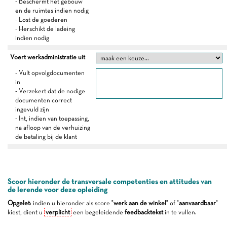
- Beschermt het gebouw
en de ruimtes indien nodig
- Lost de goederen
- Herschikt de ladeing
indien nodig
Voert werkadministratie uit
- Vult opvolgdocumenten
in
- Verzekert dat de nodige
documenten correct
ingevuld zijn
- Int, indien van toepassing,
na afloop van de verhuizing
de betaling bij de klant
Scoor hieronder de transversale competenties en attitudes van
de lerende voor deze opleiding
Opgelet
: indien u hieronder als score "
werk aan de winkel
" of "
aanvaardbaar
"
kiest, dient u
verplicht
een begeleidende
feedbacktekst
in te vullen.