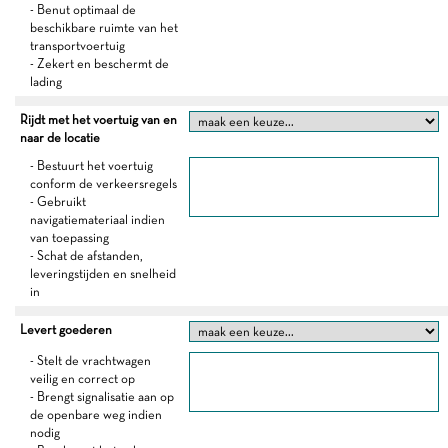
- Benut optimaal de
beschikbare ruimte van het
transportvoertuig
- Zekert en beschermt de
lading
Rijdt met het voertuig van en
naar de locatie
- Bestuurt het voertuig
conform de verkeersregels
- Gebruikt
navigatiemateriaal indien
van toepassing
- Schat de afstanden,
leveringstijden en snelheid
in
Levert goederen
- Stelt de vrachtwagen
veilig en correct op
- Brengt signalisatie aan op
de openbare weg indien
nodig