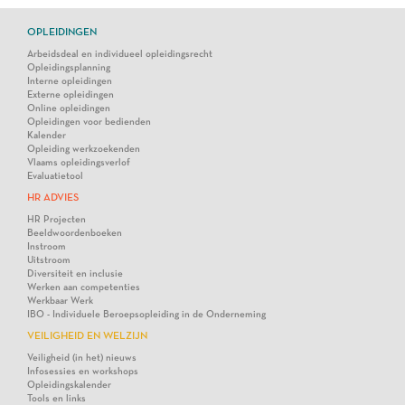
OPLEIDINGEN
Arbeidsdeal en individueel opleidingsrecht
Opleidingsplanning
Interne opleidingen
Externe opleidingen
Online opleidingen
Opleidingen voor bedienden
Kalender
Opleiding werkzoekenden
Vlaams opleidingsverlof
Evaluatietool
HR ADVIES
HR Projecten
Beeldwoordenboeken
Instroom
Uitstroom
Diversiteit en inclusie
Werken aan competenties
Werkbaar Werk
IBO - Individuele Beroepsopleiding in de Onderneming
VEILIGHEID EN WELZIJN
Veiligheid (in het) nieuws
Infosessies en workshops
Opleidingskalender
Tools en links