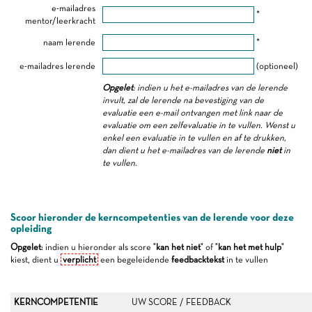
e-mailadres
*
mentor/leerkracht
naam lerende
*
e-mailadres lerende
(optioneel)
Opgelet
: indien u het e-mailadres van de lerende
invult, zal de lerende na bevestiging van de
evaluatie een e-mail ontvangen met link naar de
evaluatie om een zelfevaluatie in te vullen. Wenst u
enkel een evaluatie in te vullen en af te drukken,
dan dient u het e-mailadres van de lerende
niet
in
te vullen.
Scoor hieronder de kerncompetenties van de lerende voor deze
opleiding
Opgelet
: indien u hieronder als score "
kan het niet
" of "
kan het met hulp
"
kiest, dient u
verplicht
een begeleidende
feedbacktekst
in te vullen
KERNCOMPETENTIE
UW SCORE / FEEDBACK