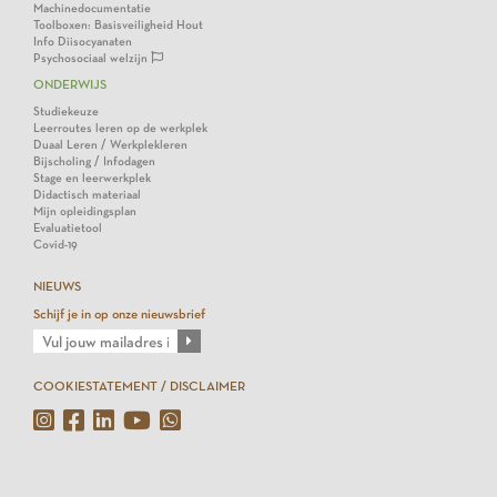
Machinedocumentatie
Toolboxen: Basisveiligheid Hout
Info Diisocyanaten
Psychosociaal welzijn
ONDERWIJS
Studiekeuze
Leerroutes leren op de werkplek
Duaal Leren / Werkplekleren
Bijscholing / Infodagen
Stage en leerwerkplek
Didactisch materiaal
Mijn opleidingsplan
Evaluatietool
Covid-19
NIEUWS
Schijf je in op onze nieuwsbrief
COOKIESTATEMENT / DISCLAIMER