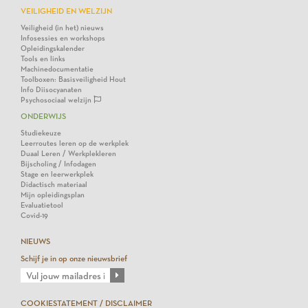
VEILIGHEID EN WELZIJN
Veiligheid (in het) nieuws
Infosessies en workshops
Opleidingskalender
Tools en links
Machinedocumentatie
Toolboxen: Basisveiligheid Hout
Info Diisocyanaten
Psychosociaal welzijn
ONDERWIJS
Studiekeuze
Leerroutes leren op de werkplek
Duaal Leren / Werkplekleren
Bijscholing / Infodagen
Stage en leerwerkplek
Didactisch materiaal
Mijn opleidingsplan
Evaluatietool
Covid-19
NIEUWS
Schijf je in op onze nieuwsbrief
COOKIESTATEMENT / DISCLAIMER