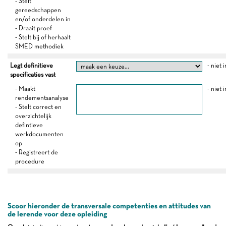
- Stelt
gereedschappen
en/of onderdelen in
- Draait proef
- Stelt bij of herhaalt
SMED methodiek
Legt definitieve
- niet 
specificaties vast
- Maakt
- niet 
rendementsanalyse
- Stelt correct en
overzichtelijk
defintieve
werkdocumenten
op
- Registreert de
procedure
Scoor hieronder de transversale competenties en attitudes van
de lerende voor deze opleiding