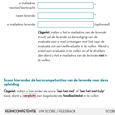
e-mailadres
*
mentor/leerkracht
naam lerende
*
e-mailadres lerende
(optioneel)
Opgelet
: indien u het e-mailadres van de lerende
invult, zal de lerende na bevestiging van de
evaluatie een e-mail ontvangen met link naar de
evaluatie om een zelfevaluatie in te vullen. Wenst u
enkel een evaluatie in te vullen en af te drukken,
dan dient u het e-mailadres van de lerende
niet
in
te vullen.
Scoor hieronder de kerncompetenties van de lerende voor deze
opleiding
Opgelet
: indien u hieronder als score "
kan het niet
" of "
kan het met hulp
"
kiest, dient u
verplicht
een begeleidende
feedbacktekst
in te vullen
KERNCOMPETENTIE
UW SCORE / FEEDBACK
SCOR