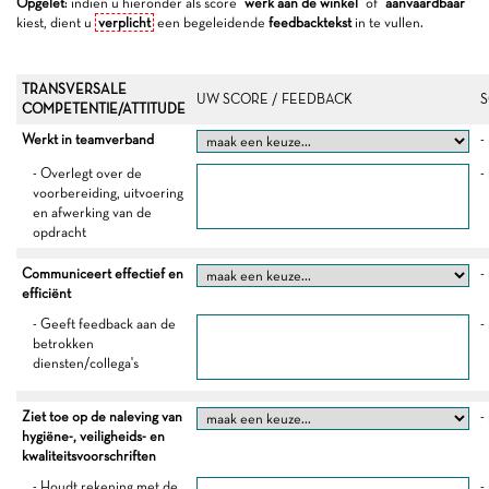
Opgelet
: indien u hieronder als score "
werk aan de winkel
" of "
aanvaardbaar
"
kiest, dient u
verplicht
een begeleidende
feedbacktekst
in te vullen.
TRANSVERSALE
UW SCORE / FEEDBACK
S
COMPETENTIE/ATTITUDE
Werkt in teamverband
-
- Overlegt over de
-
voorbereiding, uitvoering
en afwerking van de
opdracht
Communiceert effectief en
-
efficiënt
- Geeft feedback aan de
-
betrokken
diensten/collega's
Ziet toe op de naleving van
-
hygiëne-, veiligheids- en
kwaliteitsvoorschriften
- Houdt rekening met de
-