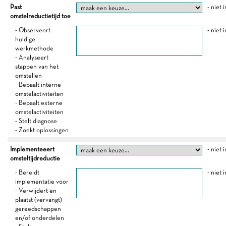
Past
- niet 
omstelreductietijd toe
- Observeert
- niet 
huidige
werkmethode
- Analyseert
stappen van het
omstellen
- Bepaalt interne
omstelactiviteiten
- Bepaalt externe
omstelactiviteiten
- Stelt diagnose
- Zoekt oplossingen
Implementeeert
- niet 
omsteltijdreductie
- Bereidt
- niet 
implementatie voor
- Verwijdert en
plaatst (vervangt)
gereedschappen
en/of onderdelen