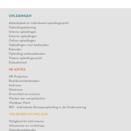
OPLEIDINGEN
Arbeidsdeal en individueel opleidingsrecht
Opleidingsplanning
Interne opleidingen
Externe opleidingen
Online opleidingen
Opleidingen voor bedienden
Kalender
Opleiding werkzoekenden
Vlaams opleidingsverlof
Evaluatietool
HR ADVIES
HR Projecten
Beeldwoordenboeken
Instroom
Uitstroom
Diversiteit en inclusie
Werken aan competenties
Werkbaar Werk
IBO - Individuele Beroepsopleiding in de Onderneming
VEILIGHEID EN WELZIJN
Veiligheid (in het) nieuws
Infosessies en workshops
Opleidingskalender