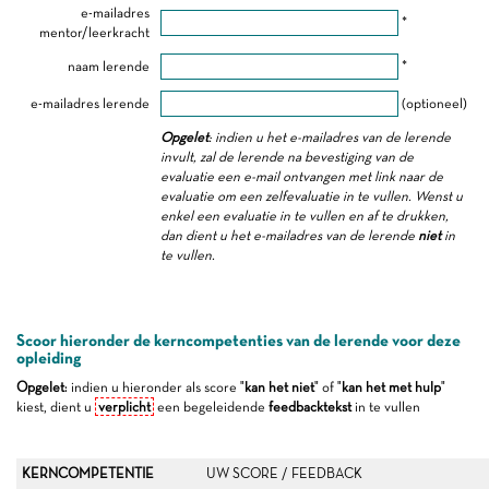
e-mailadres
*
mentor/leerkracht
naam lerende
*
e-mailadres lerende
(optioneel)
Opgelet
: indien u het e-mailadres van de lerende
invult, zal de lerende na bevestiging van de
evaluatie een e-mail ontvangen met link naar de
evaluatie om een zelfevaluatie in te vullen. Wenst u
enkel een evaluatie in te vullen en af te drukken,
dan dient u het e-mailadres van de lerende
niet
in
te vullen.
Scoor hieronder de kerncompetenties van de lerende voor deze
opleiding
Opgelet
: indien u hieronder als score "
kan het niet
" of "
kan het met hulp
"
kiest, dient u
verplicht
een begeleidende
feedbacktekst
in te vullen
KERNCOMPETENTIE
UW SCORE / FEEDBACK