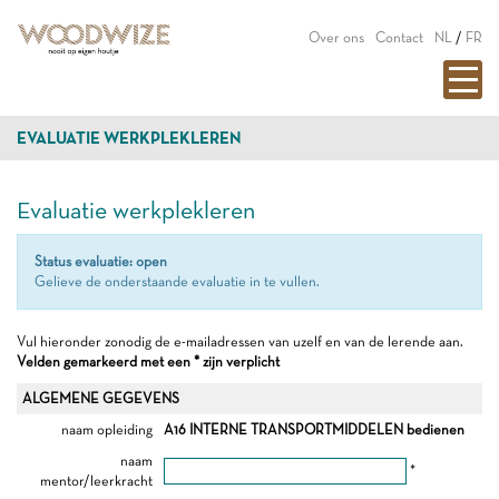
Over ons
Contact
NL
/
FR
EVALUATIE WERKPLEKLEREN
Evaluatie werkplekleren
Status evaluatie: open
Gelieve de onderstaande evaluatie in te vullen.
Vul hieronder zonodig de e-mailadressen van uzelf en van de lerende aan.
Velden gemarkeerd met een * zijn verplicht
ALGEMENE GEGEVENS
naam opleiding
A16 INTERNE TRANSPORTMIDDELEN bedienen
naam
*
mentor/leerkracht