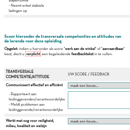
stapelruimte
- Neemt enkel stabiele
ladingen op
Scoor hieronder de transversale competenties en attitudes van
de lerende voor deze opleiding
Opgelet
: indien u hieronder als score "
werk aan de winkel
" of "
aanvaardbaar
"
kiest, dient u
verplicht
een begeleidende
feedbacktekst
in te vullen.
TRANSVERSALE
UW SCORE / FEEDBACK
COMPETENTIE/ATTITUDE
Communiceert effectief en efficiënt
- Rapporteert aan
leidinggevenden/verantwoordelijke
- Meldt problemen aan
leidinggevende/verantwoordelijke
Werkt met oog voor veiligheid,
milieu, kwaliteit en welzijn