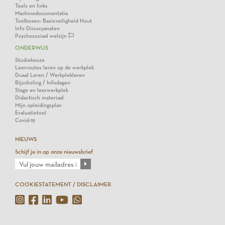
Tools en links
Machinedocumentatie
Toolboxen: Basisveiligheid Hout
Info Diisocyanaten
Psychosociaal welzijn
ONDERWIJS
Studiekeuze
Leerroutes leren op de werkplek
Duaal Leren / Werkplekleren
Bijscholing / Infodagen
Stage en leerwerkplek
Didactisch materiaal
Mijn opleidingsplan
Evaluatietool
Covid-19
NIEUWS
Schijf je in op onze nieuwsbrief
COOKIESTATEMENT / DISCLAIMER