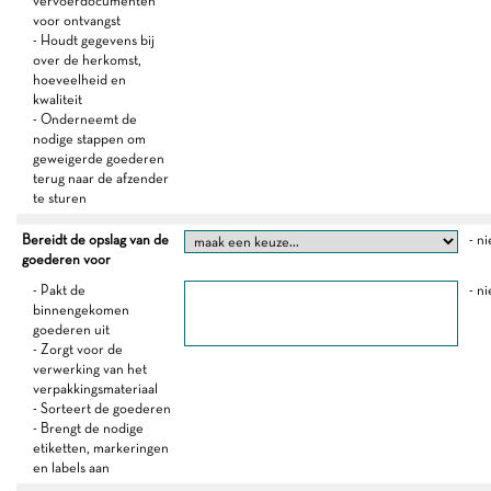
vervoerdocumenten
voor ontvangst
- Houdt gegevens bij
over de herkomst,
hoeveelheid en
kwaliteit
- Onderneemt de
nodige stappen om
geweigerde goederen
terug naar de afzender
te sturen
Bereidt de opslag van de
- ni
goederen voor
- Pakt de
- ni
binnengekomen
goederen uit
- Zorgt voor de
verwerking van het
verpakkingsmateriaal
- Sorteert de goederen
- Brengt de nodige
etiketten, markeringen
en labels aan