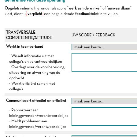
de lerende voor deze opleiding
Opgelet
: indien u hieronder als score "
werk aan de winkel
" of "
aanvaardbaar
"
kiest, dient u
verplicht
een begeleidende
feedbacktekst
in te vullen.
TRANSVERSALE
UW SCORE / FEEDBACK
COMPETENTIE/ATTITUDE
Werkt in teamverband
- Wisselt informatie uit met
collega’s en verantwoordelijken
- Overlegt over de voorbereiding,
uitvoering en afwerking van de
opdracht
- Werkt efficiënt samen met
collega's
Communiceert effectief en efficiënt
- Rapporteert aan
leidinggevenden/verantwoordelijke
- Meldt problemen aan
leidinggevende/verantwoordelijke