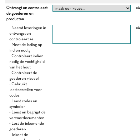
Ontvangt en controleert
- ni
de goederen en
producten
- Neemt leveringen in
- ni
ontvangst en
controleert ze
- Meet de lading op
indien nodig
- Controleert indien
nodig de vochtigheid
van het hout
- Controleert de
goederen visueel
- Gebruikt
leestoestellen voor
codes
- Leest codes en
symbolen
- Leest en begrijpt de
vervoerdocumenten
- Lost de inkomende
goederen
- Tekent de