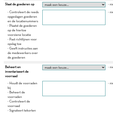
Slaat de goederen op
- ni
- Controleert de reeds
- ni
opgeslagen goederen
en de locatienummers
- Plaatst de goederen
op de hiertoe
voorziene locatie
- Past richtlijnen voor
opslag toe
- Geeft instructies aan
de medewerkers over
de goederen
Beheert en
- ni
inventariseert de
voorraad
- Houdt de voorraden
- ni
bij
- Beheert de
voorraden
- Controleert de
voorraad
- Signaleert tekorten