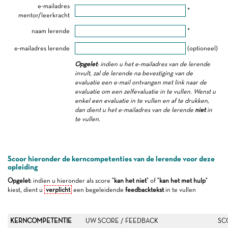
e-mailadres
*
mentor/leerkracht
naam lerende
*
e-mailadres lerende
(optioneel)
Opgelet
: indien u het e-mailadres van de lerende
invult, zal de lerende na bevestiging van de
evaluatie een e-mail ontvangen met link naar de
evaluatie om een zelfevaluatie in te vullen. Wenst u
enkel een evaluatie in te vullen en af te drukken,
dan dient u het e-mailadres van de lerende
niet
in
te vullen.
Scoor hieronder de kerncompetenties van de lerende voor deze
opleiding
Opgelet
: indien u hieronder als score "
kan het niet
" of "
kan het met hulp
"
kiest, dient u
verplicht
een begeleidende
feedbacktekst
in te vullen
KERNCOMPETENTIE
UW SCORE / FEEDBACK
SC