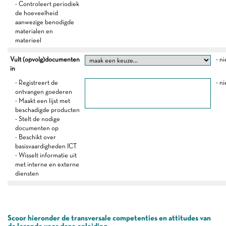
- Controleert periodiek
de hoeveelheid
aanwezige benodigde
materialen en
materieel
Vult (opvolg)documenten
- ni
in
- Registreert de
- ni
ontvangen goederen
- Maakt een lijst met
beschadigde producten
- Stelt de nodige
documenten op
- Beschikt over
basisvaardigheden ICT
- Wisselt informatie uit
met interne en externe
diensten
Scoor hieronder de transversale competenties en attitudes van