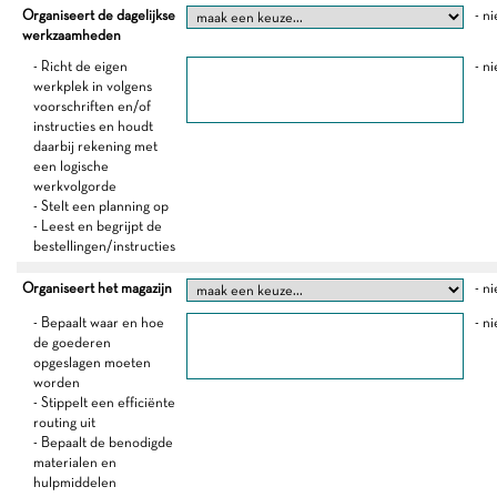
Organiseert de dagelijkse
- ni
werkzaamheden
- Richt de eigen
- ni
werkplek in volgens
voorschriften en/of
instructies en houdt
daarbij rekening met
een logische
werkvolgorde
- Stelt een planning op
- Leest en begrijpt de
bestellingen/instructies
Organiseert het magazijn
- ni
- Bepaalt waar en hoe
- ni
de goederen
opgeslagen moeten
worden
- Stippelt een efficiënte
routing uit
- Bepaalt de benodigde
materialen en
hulpmiddelen