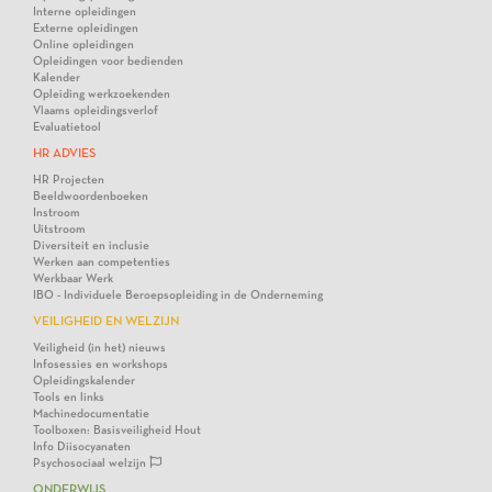
Interne opleidingen
Externe opleidingen
Online opleidingen
Opleidingen voor bedienden
Kalender
Opleiding werkzoekenden
Vlaams opleidingsverlof
Evaluatietool
HR ADVIES
HR Projecten
Beeldwoordenboeken
Instroom
Uitstroom
Diversiteit en inclusie
Werken aan competenties
Werkbaar Werk
IBO - Individuele Beroepsopleiding in de Onderneming
VEILIGHEID EN WELZIJN
Veiligheid (in het) nieuws
Infosessies en workshops
Opleidingskalender
Tools en links
Machinedocumentatie
Toolboxen: Basisveiligheid Hout
Info Diisocyanaten
Psychosociaal welzijn
ONDERWIJS