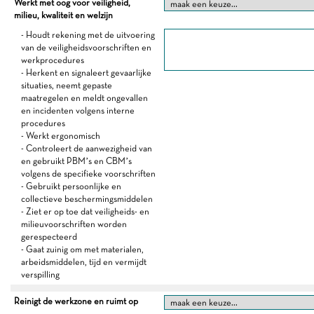
Werkt met oog voor veiligheid,
milieu, kwaliteit en welzijn
- Houdt rekening met de uitvoering
van de veiligheidsvoorschriften en
werkprocedures
- Herkent en signaleert gevaarlijke
situaties, neemt gepaste
maatregelen en meldt ongevallen
en incidenten volgens interne
procedures
- Werkt ergonomisch
- Controleert de aanwezigheid van
en gebruikt PBM’s en CBM’s
volgens de specifieke voorschriften
- Gebruikt persoonlijke en
collectieve beschermingsmiddelen
- Ziet er op toe dat veiligheids- en
milieuvoorschriften worden
gerespecteerd
- Gaat zuinig om met materialen,
arbeidsmiddelen, tijd en vermijdt
verspilling
Reinigt de werkzone en ruimt op