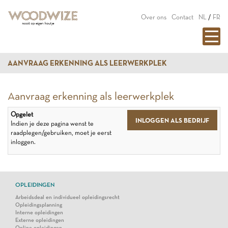
Over ons
Contact
NL
/
FR
AANVRAAG ERKENNING ALS LEERWERKPLEK
Aanvraag erkenning als leerwerkplek
Opgelet
INLOGGEN ALS BEDRIJF
Indien je deze pagina wenst te
raadplegen/gebruiken, moet je eerst
inloggen.
OPLEIDINGEN
Arbeidsdeal en individueel opleidingsrecht
Opleidingsplanning
Interne opleidingen
Externe opleidingen
Online opleidingen