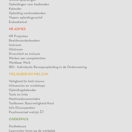
Opleidingen voor bedienden
Kalender
Opleiding werkzoekenden
Vlaams opleidingsverlof
Evaluatietool
HR ADVIES
HR Projecten
Beeldwoordenboeken
Instroom
Uitstroom
Diversiteit en inclusie
Werken aan competenties
Werkbaar Werk
IBO - Individuele Beroepsopleiding in de Onderneming
VEILIGHEID EN WELZIJN
Veiligheid (in het) nieuws
Infosessies en workshops
Opleidingskalender
Tools en links
Machinedocumentatie
Toolboxen: Basisveiligheid Hout
Info Diisocyanaten
Psychosociaal welzijn
ONDERWIJS
Studiekeuze
Leerroutes leren op de werkplek