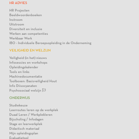
HR ADVIES
HR Projecten
Beeldwoordenboeken
Instroom
Uitstroom
Diversiteit en inclusie
Werken aan competenties
Werkbaar Werk
IBO - Individuele Beroepsopleiding in de Onderneming
VEILIGHEID EN WELZIJN
Veiligheid (in het) nieuws
Infosessies en workshops
Opleidingskalender
Tools en links
Machinedocumentatie
Toolboxen: Basisveiligheid Hout
Info Diisocyanaten
Psychosociaal welzijn
ONDERWIJS
Studiekeuze
Leerroutes leren op de werkplek
Duaal Leren / Werkplekleren
Bijscholing / Infodagen
Stage en leerwerkplek
Didactisch materiaal
Mijn opleidingsplan
Evaluatietool