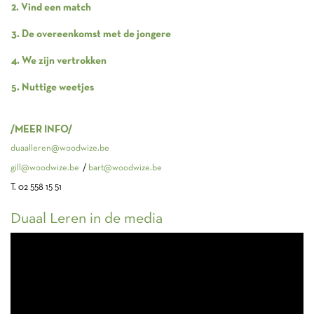
2. Vind een match
3. De overeenkomst met de jongere
4. We zijn vertrokken
5. Nuttige weetjes
/MEER INFO/
duaalleren@woodwize.be
gill@woodwize.be
/
bart@woodwize.be
T. 02 558 15 51
Duaal Leren in de media