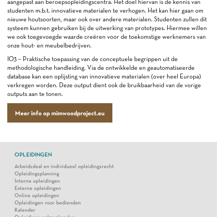
aangepast aan beroepsopleidingscentra. Het doel hiervan is de kennis van
studenten m.b.t. innovatieve materialen te verhogen. Het kan hier gaan om
nieuwe houtsoorten, maar ook over andere materialen. Studenten zullen dit
systeem kunnen gebruiken bij de uitwerking van prototypes. Hiermee willen
we ook toegevoegde waarde creëren voor de toekomstige werknemers van
onze hout- en meubelbedrijven.
IO3 – Praktische toepassing van de conceptuele begrippen uit de
methodologische handleiding. Via de ontwikkelde en geautomatiseerde
database kan een oplijsting van innovatieve materialen (over heel Europa)
verkregen worden. Deze output dient ook de bruikbaarheid van de vorige
outputs aan te tonen.
Meer info op mimwoodproject.eu
OPLEIDINGEN
Arbeidsdeal en individueel opleidingsrecht
Opleidingsplanning
Interne opleidingen
Externe opleidingen
Online opleidingen
Opleidingen voor bedienden
Kalender