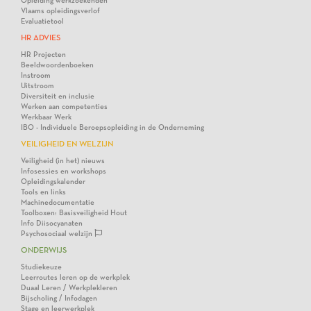
Opleiding werkzoekenden
Vlaams opleidingsverlof
Evaluatietool
HR ADVIES
HR Projecten
Beeldwoordenboeken
Instroom
Uitstroom
Diversiteit en inclusie
Werken aan competenties
Werkbaar Werk
IBO - Individuele Beroepsopleiding in de Onderneming
VEILIGHEID EN WELZIJN
Veiligheid (in het) nieuws
Infosessies en workshops
Opleidingskalender
Tools en links
Machinedocumentatie
Toolboxen: Basisveiligheid Hout
Info Diisocyanaten
Psychosociaal welzijn
ONDERWIJS
Studiekeuze
Leerroutes leren op de werkplek
Duaal Leren / Werkplekleren
Bijscholing / Infodagen
Stage en leerwerkplek