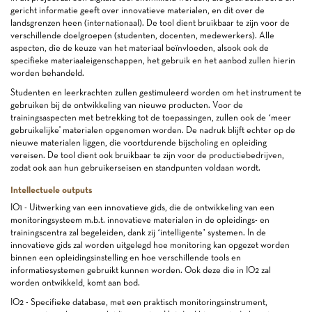
gericht informatie geeft over innovatieve materialen, en dit over de
landsgrenzen heen (internationaal). De tool dient bruikbaar te zijn voor de
verschillende doelgroepen (studenten, docenten, medewerkers). Alle
aspecten, die de keuze van het materiaal beïnvloeden, alsook ook de
specifieke materiaaleigenschappen, het gebruik en het aanbod zullen hierin
worden behandeld.
Studenten en leerkrachten zullen gestimuleerd worden om het instrument te
gebruiken bij de ontwikkeling van nieuwe producten. Voor de
trainingsaspecten met betrekking tot de toepassingen, zullen ook de ‘meer
gebruikelijke' materialen opgenomen worden. De nadruk blijft echter op de
nieuwe materialen liggen, die voortdurende bijscholing en opleiding
vereisen. De tool dient ook bruikbaar te zijn voor de productiebedrijven,
zodat ook aan hun gebruikerseisen en standpunten voldaan wordt.
Intellectuele outputs
IO1 - Uitwerking van een innovatieve gids, die de ontwikkeling van een
monitoringsysteem m.b.t. innovatieve materialen in de opleidings- en
trainingscentra zal begeleiden, dank zij ‘intelligente’ systemen. In de
innovatieve gids zal worden uitgelegd hoe monitoring kan opgezet worden
binnen een opleidingsinstelling en hoe verschillende tools en
informatiesystemen gebruikt kunnen worden. Ook deze die in IO2 zal
worden ontwikkeld, komt aan bod.
IO2 - Specifieke database, met een praktisch monitoringsinstrument,