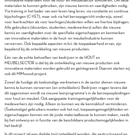
innovatieve materialen voor de hout- en meubelsector stimuleren. Om deze
materialen te kunnen gebruiken, zijn nieuwe kennis en vaardigheden nodig.
Via training in het kader van een leven lang leren, via constante en continue
bijscholingen (C-VET), maar ook via het beroepsgericht onderwijs, zowel
voor leerkrachten als voor leerlingen/studenten willen we hiertoe bijdragen.
Alle gebruikers (docenten, studenten, medewerkers) zullen die nieuwe
kennis en vaardigheden over de specifieke eigenschappen en kenmerken
van innovatieve materialen in de hout- en meubelindustrie kunnen
verwerven. Ook bepaalde aspecten m.b.t. de toepasbaarheid ervan, zijn
bepalend bij de ontwikkeling van nieuwe producten.
Eén van de echte behoeften van bedrijven in de HOUT en
MEUBELSECTOR is dat bij de ontwikkeling van nieuwe producten ook
innovatieve materialen worden gebruikt en geïntegreerd. Daarom starten wij
ook dit MIMwood-project.
Zowel de huidige als toekomstige werknemers in de sector dienen nieuwe
kennis te kunnen verwerven (en ontwikkelen). Bedrijven vragen tevens dat
dit opgenomen wordt via nieuwe leerprogramma’s in de beroepsopleidingen
voor hout en meubel. Ook aangepaste trainingsmogelijkheden voor de
medewerkers zijn nodig. Alleen zo kunnen we de kenniskloof verminderen.
(Toekomstige) gebruikers moeten ook het nut, toepassingsmogelijkheden en
eigenschappen kennen om de juiste materiaalkeuze te kunnen maken, reeds
bij het ontwerp en in functie van de beschikbare productiemogelijkheden in
het bedrijf.
In dit project zal een digitale tool ontwikkeld worden, die gestructureerd en