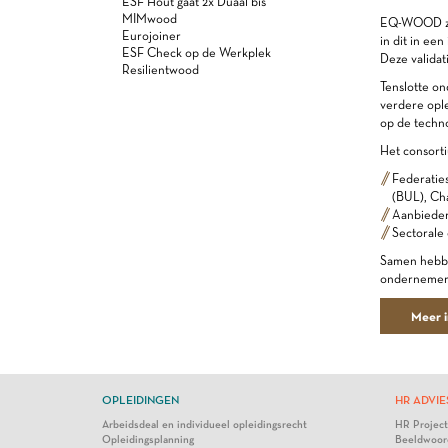
ESF Hout gaat 2x Duaal bis
MIMwood
EQ-WOOD zal
Eurojoiner
in dit in ee
ESF Check op de Werkplek
Deze validat
Resilientwood
Tenslotte on
verdere ople
op de techno
Het consorti
Federatie
(BUL), Ch
Aanbieder
Sectorale
Samen hebben
ondernemers
Meer 
OPLEIDINGEN
HR ADVIE
Arbeidsdeal en individueel opleidingsrecht
HR Projec
Opleidingsplanning
Beeldwoor