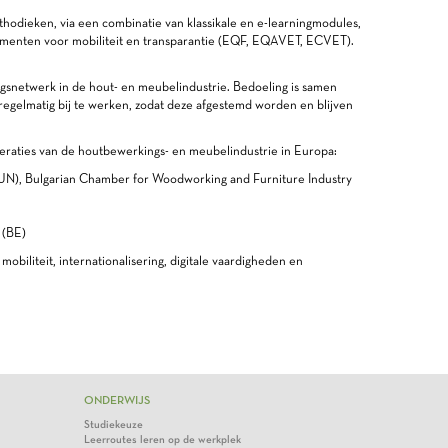
dieken, via een combinatie van klassikale en e-learningmodules,
strumenten voor mobiliteit en transparantie (EQF, EQAVET, ECVET).
ingsnetwerk in de hout- en meubelindustrie. Bedoeling is samen
 regelmatig bij te werken, zodat deze afgestemd worden en blijven
eraties van de houtbewerkings- en meubelindustrie in Europa:
HUN), Bulgarian Chamber for Woodworking and Furniture Industry
 (BE)
obiliteit, internationalisering, digitale vaardigheden en
ONDERWIJS
Studiekeuze
Leerroutes leren op de werkplek