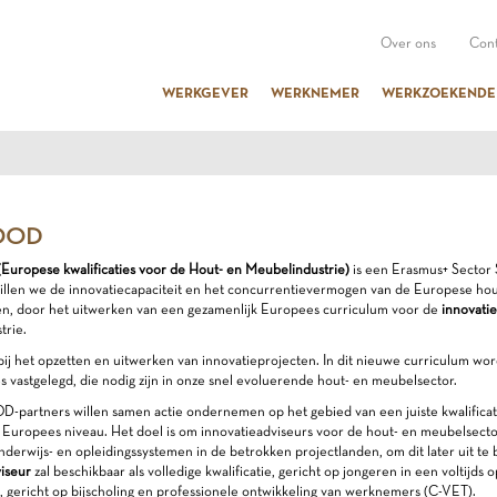
Over ons
Cont
WERKGEVER
WERKNEMER
WERKZOEKENDE
OOD
ropese kwalificaties voor de Hout- en Meubelindustrie)
is een Erasmus+ Sector Sk
willen we de innovatiecapaciteit en het concurrentievermogen van de Europese ho
n, door het uitwerken van een gezamenlijk Europees curriculum voor de
innovati
trie.
t bij het opzetten en uitwerken van innovatieprojecten. In dit nieuwe curriculum wo
 vastgelegd, die nodig zijn in onze snel evoluerende hout- en meubelsector.
partners willen samen actie ondernemen op het gebied van een juiste kwalificat
 Europees niveau. Het doel is om innovatieadviseurs voor de hout- en meubelsector
derwijs- en opleidingssystemen in de betrokken projectlanden, om dit later uit te
iseur
zal beschikbaar als volledige kwalificatie, gericht op jongeren in een voltijds 
 gericht op bijscholing en professionele ontwikkeling van werknemers (C-VET).