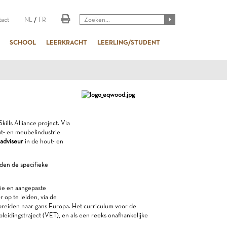
act
NL
/
FR
SCHOOL
LEERKRACHT
LEERLING/STUDENT
ills Alliance project. Via
ut- en meubelindustrie
eadviseur
in de hout- en
rden de specifieke
ie en aangepaste
 op te leiden, via de
 breiden naar gans Europa. Het curriculum voor de
opleidingstraject (VET), en als een reeks onafhankelijke