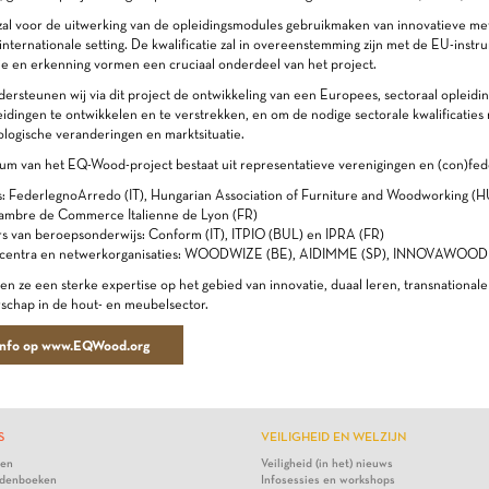
 voor de uitwerking van de opleidingsmodules gebruikmaken van innovatieve metho
n internationale setting. De kwalificatie zal in overeenstemming zijn met de EU-in
ie en erkenning vormen een cruciaal onderdeel van het project.
dersteunen wij via dit project de ontwikkeling van een Europees, sectoraal opleid
idingen te ontwikkelen en te verstrekken, en om de nodige sectorale kwalificaties
logische veranderingen en marktsituatie.
um van het EQ-Wood-project bestaat uit representatieve verenigingen en (con)fed
s: FederlegnoArredo (IT), Hungarian Association of Furniture and Woodworking (
ambre de Commerce Italienne de Lyon (FR)
s van beroepsonderwijs: Conform (IT), ITPIO (BUL) en IPRA (FR)
 centra en netwerkorganisaties: WOODWIZE (BE), AIDIMME (SP), INNOVAWOOD
 ze een sterke expertise op het gebied van innovatie, duaal leren, transnationale m
chap in de hout- en meubelsector.
info op www.EQWood.org
S
VEILIGHEID EN WELZIJN
ten
Veiligheid (in het) nieuws
denboeken
Infosessies en workshops