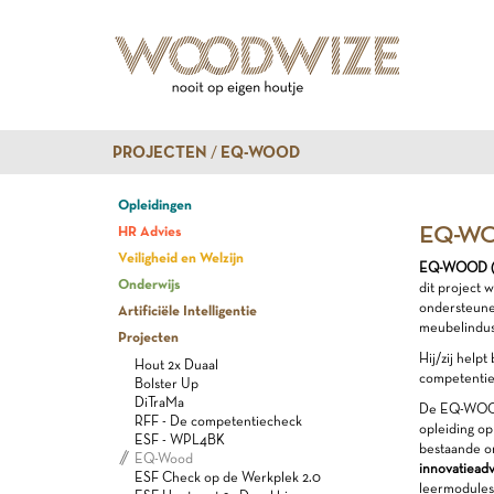
PROJECTEN
EQ-WOOD
Opleidingen
EQ-W
HR Advies
Veiligheid en Welzijn
EQ-WOOD (Eu
Onderwijs
dit project 
ondersteune
Artificiële Intelligentie
meubelindus
Projecten
Hij/zij help
Hout 2x Duaal
competenties
Bolster Up
DiTraMa
De EQ-WOOD-
RFF - De competentiecheck
opleiding op
ESF - WPL4BK
bestaande on
EQ-Wood
innovatieadv
ESF Check op de Werkplek 2.0
leermodules,