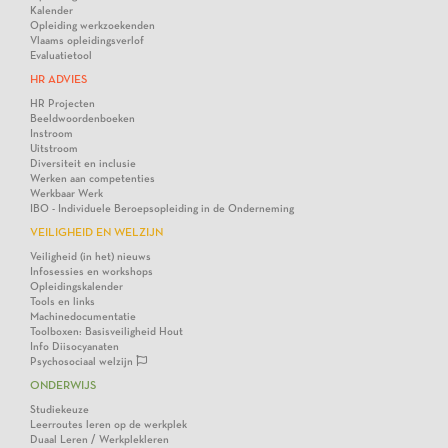
Kalender
Opleiding werkzoekenden
Vlaams opleidingsverlof
Evaluatietool
HR ADVIES
HR Projecten
Beeldwoordenboeken
Instroom
Uitstroom
Diversiteit en inclusie
Werken aan competenties
Werkbaar Werk
IBO - Individuele Beroepsopleiding in de Onderneming
VEILIGHEID EN WELZIJN
Veiligheid (in het) nieuws
Infosessies en workshops
Opleidingskalender
Tools en links
Machinedocumentatie
Toolboxen: Basisveiligheid Hout
Info Diisocyanaten
Psychosociaal welzijn
ONDERWIJS
Studiekeuze
Leerroutes leren op de werkplek
Duaal Leren / Werkplekleren