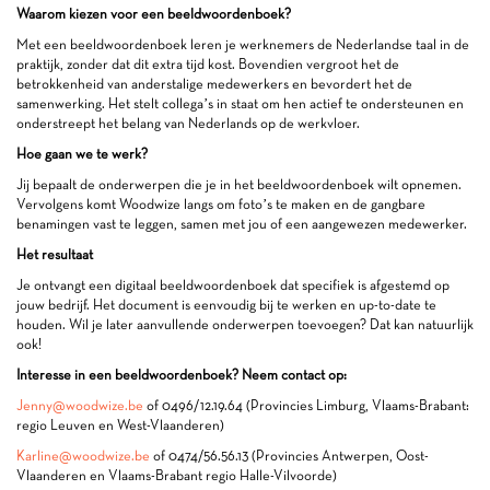
Waarom kiezen voor een beeldwoordenboek?
Met een beeldwoordenboek leren je werknemers de Nederlandse taal in de
praktijk, zonder dat dit extra tijd kost. Bovendien vergroot het de
betrokkenheid van anderstalige medewerkers en bevordert het de
samenwerking. Het stelt collega’s in staat om hen actief te ondersteunen en
onderstreept het belang van Nederlands op de werkvloer.
Hoe gaan we te werk?
Jij bepaalt de onderwerpen die je in het beeldwoordenboek wilt opnemen.
Vervolgens komt Woodwize langs om foto’s te maken en de gangbare
benamingen vast te leggen, samen met jou of een aangewezen medewerker.
Het resultaat
Je ontvangt een digitaal beeldwoordenboek dat specifiek is afgestemd op
jouw bedrijf. Het document is eenvoudig bij te werken en up-to-date te
houden. Wil je later aanvullende onderwerpen toevoegen? Dat kan natuurlijk
ook!
Interesse in een beeldwoordenboek? Neem contact op:
Jenny@woodwize.be
of 0496/12.19.64 (Provincies Limburg, Vlaams-Brabant:
regio Leuven en West-Vlaanderen)
Karline@woodwize.be
of 0474/56.56.13 (Provincies Antwerpen, Oost-
Vlaanderen en Vlaams-Brabant regio Halle-Vilvoorde)