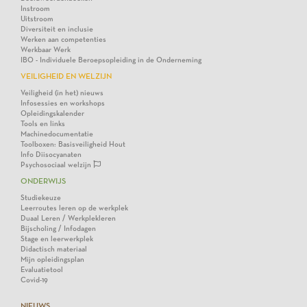
Instroom
Uitstroom
Diversiteit en inclusie
Werken aan competenties
Werkbaar Werk
IBO - Individuele Beroepsopleiding in de Onderneming
VEILIGHEID EN WELZIJN
Veiligheid (in het) nieuws
Infosessies en workshops
Opleidingskalender
Tools en links
Machinedocumentatie
Toolboxen: Basisveiligheid Hout
Info Diisocyanaten
Psychosociaal welzijn
ONDERWIJS
Studiekeuze
Leerroutes leren op de werkplek
Duaal Leren / Werkplekleren
Bijscholing / Infodagen
Stage en leerwerkplek
Didactisch materiaal
Mijn opleidingsplan
Evaluatietool
Covid-19
NIEUWS