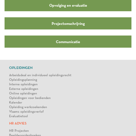
Opvolging en evaluatie
Projectomschrijving
Communicatie
OPLEIDINGEN
Arbeidsdeal en individueel opleidingsrecht
Opleidingsplanning
Interne opleidingen
Externe opleidingen
Online opleidingen
Opleidingen voor bedienden
Kalender
Opleiding werkzoekenden
Vlaams opleidingsverlof
Evaluatietool
HR ADVIES
HR Projecten
Beeldwoordenboeken