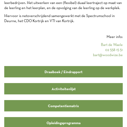
leerbedrijven. Het uitwerken van een (flexibel) duaal leertraject op maat van
de leerling en het leerplan, en de opvolging van de leerling op de werkplek.
Hiervoor is netoverschrijdend samengewerkt met de Spectrumschool in
Deurne, het CDO Kortrijk en VTI van Kortrijk.
Meer info:
Bart de Waele
02 558 15 51
bart@woodwize.be
Draaiboek / Eindrapport
Activiteitenlijst
Competentiematrix
Opleidingsprogramma