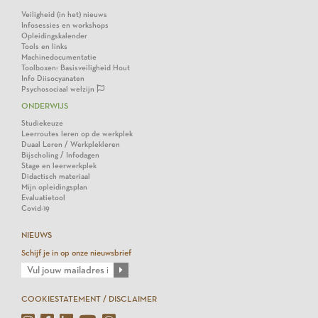
Veiligheid (in het) nieuws
Infosessies en workshops
Opleidingskalender
Tools en links
Machinedocumentatie
Toolboxen: Basisveiligheid Hout
Info Diisocyanaten
Psychosociaal welzijn
ONDERWIJS
Studiekeuze
Leerroutes leren op de werkplek
Duaal Leren / Werkplekleren
Bijscholing / Infodagen
Stage en leerwerkplek
Didactisch materiaal
Mijn opleidingsplan
Evaluatietool
Covid-19
NIEUWS
Schijf je in op onze nieuwsbrief
COOKIESTATEMENT / DISCLAIMER