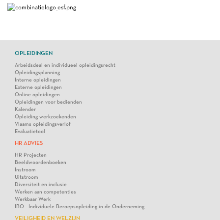
OPLEIDINGEN
Arbeidsdeal en individueel opleidingsrecht
Opleidingsplanning
Interne opleidingen
Externe opleidingen
Online opleidingen
Opleidingen voor bedienden
Kalender
Opleiding werkzoekenden
Vlaams opleidingsverlof
Evaluatietool
HR ADVIES
HR Projecten
Beeldwoordenboeken
Instroom
Uitstroom
Diversiteit en inclusie
Werken aan competenties
Werkbaar Werk
IBO - Individuele Beroepsopleiding in de Onderneming
VEILIGHEID EN WELZIJN