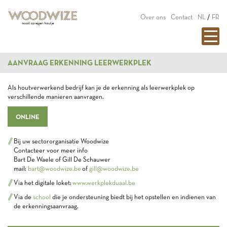
Over ons
Contact
NL
/
FR
AANVRAAG ERKENNING LEERWERKPLEK
Als houtverwerkend bedrijf kan je de erkenning als leerwerkplek op
verschillende manieren aanvragen.
ONLINE
Bij uw sectororganisatie Woodwize
Contacteer voor meer info
Bart De Waele of Gill De Schauwer
mail:
bart@woodwize.be
of
gill@woodwize.be
Via het digitale loket:
www.werkplekduaal.be
Via de
school
die je ondersteuning biedt bij het opstellen en indienen van
de erkenningsaanvraag.