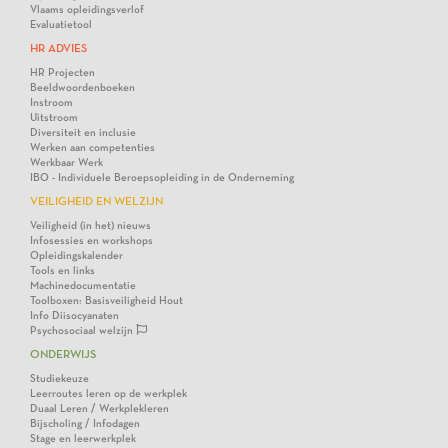
Vlaams opleidingsverlof
Evaluatietool
HR ADVIES
HR Projecten
Beeldwoordenboeken
Instroom
Uitstroom
Diversiteit en inclusie
Werken aan competenties
Werkbaar Werk
IBO - Individuele Beroepsopleiding in de Onderneming
VEILIGHEID EN WELZIJN
Veiligheid (in het) nieuws
Infosessies en workshops
Opleidingskalender
Tools en links
Machinedocumentatie
Toolboxen: Basisveiligheid Hout
Info Diisocyanaten
Psychosociaal welzijn
ONDERWIJS
Studiekeuze
Leerroutes leren op de werkplek
Duaal Leren / Werkplekleren
Bijscholing / Infodagen
Stage en leerwerkplek