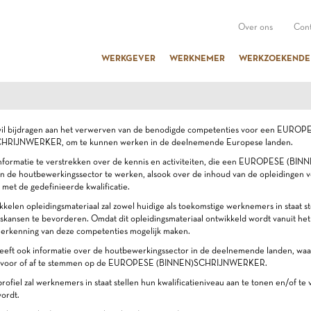
Over ons
Cont
WERKGEVER
WERKNEMER
WERKZOEKENDE
 wil bijdragen aan het verwerven van de benodigde competenties voor een EUROP
HRIJNWERKER, om te kunnen werken in de deelnemende Europese landen.
 informatie te verstrekken over de kennis en activiteiten, die een EUROPESE 
n de houtbewerkingssector te werken, alsook over de inhoud van de opleidingen 
et de gedefinieerde kwalificatie.
kkelen opleidingsmateriaal zal zowel huidige als toekomstige werknemers in staat st
skansen te bevorderen. Omdat dit opleidingsmateriaal ontwikkeld wordt vanuit het
 erkenning van deze competenties mogelijk maken.
geeft ook informatie over de houtbewerkingssector in de deelnemende landen, waard
n voor of af te stemmen op de EUROPESE (BINNEN)SCHRIJNWERKER.
rofiel zal werknemers in staat stellen hun kwalificatieniveau aan te tonen en/of t
ordt.