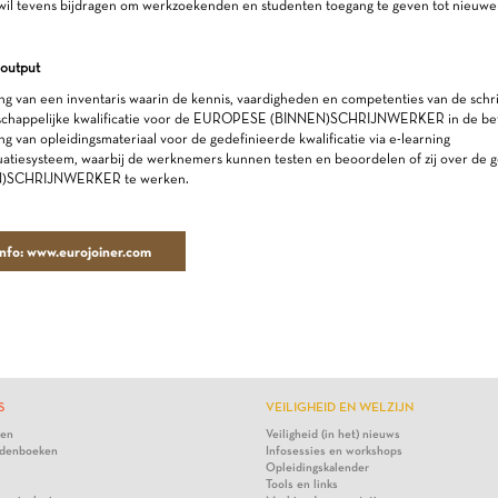
wil tevens bijdragen om werkzoekenden en studenten toegang te geven tot nieuwe 
 output
ng van een inventaris waarin de kennis, vaardigheden en competenties van de schr
chappelijke kwalificatie voor de EUROPESE (BINNEN)SCHRIJNWERKER in de bet
ng van opleidingsmateriaal voor de gedefinieerde kwalificatie via e-learning
uatiesysteem, waarbij de werknemers kunnen testen en beoordelen of zij over d
)SCHRIJNWERKER te werken.
nfo: www.eurojoiner.com
S
VEILIGHEID EN WELZIJN
ten
Veiligheid (in het) nieuws
denboeken
Infosessies en workshops
Opleidingskalender
Tools en links