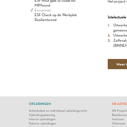
ESF Hout gaat 2x Duaal bis
Het project 
MIMwood
Eurojoiner
ESF Check op de Werkplek
Intelectuele
Resilientwood
Uitwerki
gemeens
Uitwerki
Zelfeval
(BINNEN
Meer i
OPLEIDINGEN
HR ADVIE
Arbeidsdeal en individueel opleidingsrecht
HR Projec
Opleidingsplanning
Beeldwoor
Interne opleidingen
Instroom
Externe opleidingen
Uitstroom