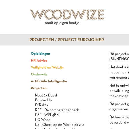
PROJECTEN
PROJECT EUROJOINER
Opleidingen
Dit project
(BINNEN)SC
HR Advies
Veiligheid en Welzijn
Het doel is
hebben om i
Onderwijs
werknemers m
Artificiële Intelligentie
Het te ontwi
Projecten
ontwikkeling
Hout 2x Duaal
toekomstige
Bolster Up
Dit project 
DiTraMa
organisere
RFF - De competentiecheck
ESF - WPL4BK
Dit beroepsp
EQ-Wood
bevorderd w
ESF Check op de Werkplek 2.0