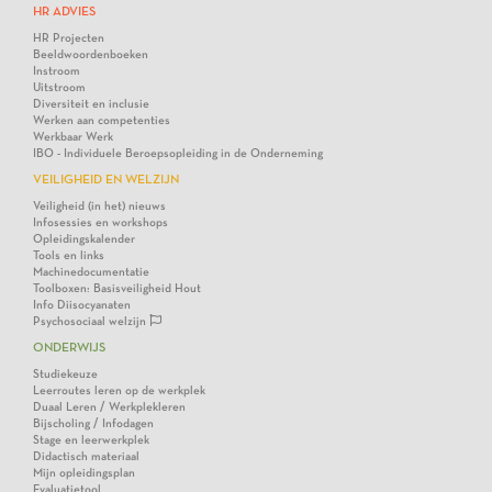
HR ADVIES
HR Projecten
Beeldwoordenboeken
Instroom
Uitstroom
Diversiteit en inclusie
Werken aan competenties
Werkbaar Werk
IBO - Individuele Beroepsopleiding in de Onderneming
VEILIGHEID EN WELZIJN
Veiligheid (in het) nieuws
Infosessies en workshops
Opleidingskalender
Tools en links
Machinedocumentatie
Toolboxen: Basisveiligheid Hout
Info Diisocyanaten
Psychosociaal welzijn
ONDERWIJS
Studiekeuze
Leerroutes leren op de werkplek
Duaal Leren / Werkplekleren
Bijscholing / Infodagen
Stage en leerwerkplek
Didactisch materiaal
Mijn opleidingsplan
Evaluatietool