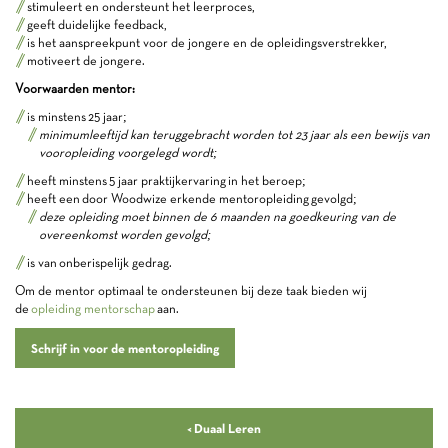
stimuleert en ondersteunt het leerproces,
geeft duidelijke feedback,
is het aanspreekpunt voor de jongere en de opleidingsverstrekker,
motiveert de jongere.
Voorwaarden mentor:
is minstens 25 jaar;
minimumleeftijd kan teruggebracht worden tot 23 jaar als een bewijs van
vooropleiding voorgelegd wordt;
heeft minstens 5 jaar praktijkervaring in het beroep;
heeft een door Woodwize erkende mentoropleiding gevolgd;
deze opleiding moet binnen de 6 maanden na goedkeuring van de
overeenkomst worden gevolgd;
is van onberispelijk gedrag.
Om de mentor optimaal te ondersteunen bij deze taak bieden wij
de
opleiding mentorschap
aan.
Schrijf in voor de mentoropleiding
< Duaal Leren