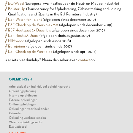
EQ-Wood
(
Europese kwalificaties voor de Hout- en Meubelindustrie)
Bolster Up
(Transparency for Upholstering, Cabinetmaking and Joining
Qualifications and Quality in the EU Furniture Industry)
ESF Watch for Talent
(afgelopen sinds december 2019)
ESF Check op de Werkplek 2.0
(afgelopen sinds december 2019)
ESF Hout gaat 2x Duaal bis
(afgelopen sinds december 2019)
ESF Hout 2X Duaal
(afgelopen sinds augustus 2019)
MIMwood
(afgelopen sinds einde 2018)
Eurojoiner
(afgelopen sinds einde 2017)
ESF Check op de Werkplek
(afgelopen sinds april 2017)
Is er iets niet duidelijk? Neem dan zeker even
contact
op!
OPLEIDINGEN
Arbeidsdeal en individueel opleidingsrecht
Opleidingsplanning
Interne opleidingen
Externe opleidingen
Online opleidingen
Opleidingen voor bedienden
Kalender
Opleiding werkzoekenden
Vlaams opleidingsverlof
Evaluatietool