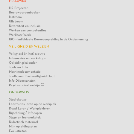
HR ADVIES
HR Projecten
Beeldwoordenboeken
Instroom
Uitstroom
Diversiteit en inclusie
Werken aan competenties
Werkbaar Werk
IBO - Individuele Beroepsopleiding in de Onderneming
VEILIGHEID EN WELZIJN
Veiligheid (in het) nieuws
Infosessies en workshops
Opleidingskalender
Tools en links
Machinedocumentatie
Toolboxen: Basisveiligheid Hout
Info Diisocyanaten
Psychosociaal welzijn
ONDERWIJS
Studiekeuze
Leerroutes leren op de werkplek
Duaal Leren / Werkplekleren
Bijscholing / Infodagen
Stage en leerwerkplek
Didactisch materiaal
Mijn opleidingsplan
Evaluatietool