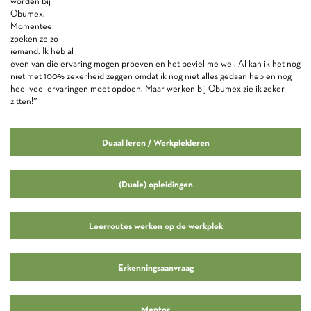
worden bij
Obumex.
Momenteel
zoeken ze zo
iemand. Ik heb al
even van die ervaring mogen proeven en het beviel me wel. Al kan ik het nog
niet met 100% zekerheid zeggen omdat ik nog niet alles gedaan heb en nog
heel veel ervaringen moet opdoen. Maar werken bij Obumex zie ik zeker
zitten!”
Duaal leren / Werkplekleren
(Duale) opleidingen
Leerroutes werken op de werkplek
Erkenningsaanvraag
Mentor