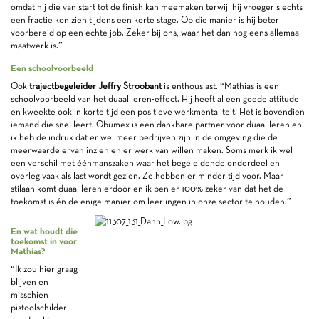
omdat hij die van start tot de finish kan meemaken terwijl hij vroeger slechts
een fractie kon zien tijdens een korte stage. Op die manier is hij beter
voorbereid op een echte job. Zeker bij ons, waar het dan nog eens allemaal
maatwerk is.”
Een schoolvoorbeeld
Ook
trajectbegeleider Jeffry Stroobant
is enthousiast. “Mathias is een
schoolvoorbeeld van het duaal leren-effect. Hij heeft al een goede attitude
en kweekte ook in korte tijd een positieve werkmentaliteit. Het is bovendien
iemand die snel leert. Obumex is een dankbare partner voor duaal leren en
ik heb de indruk dat er wel meer bedrijven zijn in de omgeving die de
meerwaarde ervan inzien en er werk van willen maken. Soms merk ik wel
een verschil met éénmanszaken waar het begeleidende onderdeel en
overleg vaak als last wordt gezien. Ze hebben er minder tijd voor. Maar
stilaan komt duaal leren erdoor en ik ben er 100% zeker van dat het de
toekomst is én de enige manier om leerlingen in onze sector te houden.”
En wat houdt die
toekomst in voor
Mathias?
“Ik zou hier graag
blijven en
misschien
pistoolschilder