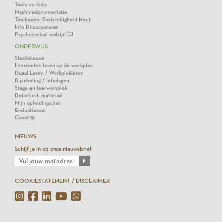
Tools en links
Machinedocumentatie
Toolboxen: Basisveiligheid Hout
Info Diisocyanaten
Psychosociaal welzijn
ONDERWIJS
Studiekeuze
Leerroutes leren op de werkplek
Duaal Leren / Werkplekleren
Bijscholing / Infodagen
Stage en leerwerkplek
Didactisch materiaal
Mijn opleidingsplan
Evaluatietool
Covid-19
NIEUWS
Schijf je in op onze nieuwsbrief
COOKIESTATEMENT / DISCLAIMER