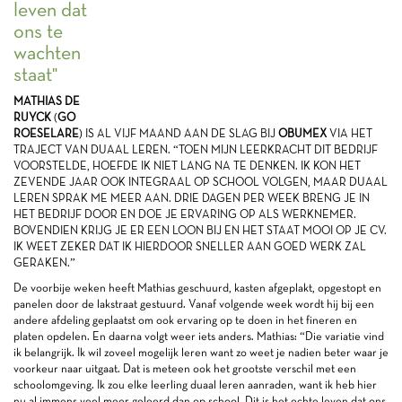
leven dat
ons te
wachten
staat"
MATHIAS DE
RUYCK
(
GO
ROESELARE
) IS AL VIJF MAAND AAN DE SLAG BIJ
OBUMEX
VIA HET
TRAJECT VAN DUAAL LEREN. “TOEN MIJN LEERKRACHT DIT BEDRIJF
VOORSTELDE, HOEFDE IK NIET LANG NA TE DENKEN. IK KON HET
ZEVENDE JAAR OOK INTEGRAAL OP SCHOOL VOLGEN, MAAR DUAAL
LEREN SPRAK ME MEER AAN. DRIE DAGEN PER WEEK BRENG JE IN
HET BEDRIJF DOOR EN DOE JE ERVARING OP ALS WERKNEMER.
BOVENDIEN KRIJG JE ER EEN LOON BIJ EN HET STAAT MOOI OP JE CV.
IK WEET ZEKER DAT IK HIERDOOR SNELLER AAN GOED WERK ZAL
GERAKEN.”
De voorbije weken heeft Mathias geschuurd, kasten afgeplakt, opgestopt en
panelen door de lakstraat gestuurd. Vanaf volgende week wordt hij bij een
andere afdeling geplaatst om ook ervaring op te doen in het fineren en
platen opdelen. En daarna volgt weer iets anders. Mathias: “Die variatie vind
ik belangrijk. Ik wil zoveel mogelijk leren want zo weet je nadien beter waar je
voorkeur naar uitgaat. Dat is meteen ook het grootste verschil met een
schoolomgeving. Ik zou elke leerling duaal leren aanraden, want ik heb hier
nu al immens veel meer geleerd dan op school. Dit is het echte leven dat ons