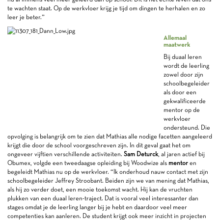
te wachten staat. Op de werkvloer krijg je tijd om dingen te herhalen en zo
leer je beter.”
Allemaal
maatwerk
Bij duaal leren
wordt de leerling
zowel door zijn
schoolbegeleider
als door een
gekwalificeerde
mentor op de
werkvloer
ondersteund. Die
opvolging is belangrijk om te zien dat Mathias alle nodige facetten aangeleerd
krijgt die door de school voorgeschreven zijn. In dit geval gaat het om
ongeveer vijftien verschillende activiteiten.
Sam Deturck
, al jaren actief bij
Obumex, volgde een tweedaagse opleiding bij Woodwize als
mentor
en
begeleidt Mathias nu op de werkvloer. “Ik onderhoud nauw contact met zijn
schoolbegeleider Jeffrey Stroobant. Beiden zijn we van mening dat Mathias,
als hij zo verder doet, een mooie toekomst wacht. Hij kan de vruchten
plukken van een duaal leren-traject. Dat is vooral veel interessanter dan
stages omdat je de leerling langer bij je hebt en daardoor veel meer
competenties kan aanleren. De student krijgt ook meer inzicht in projecten