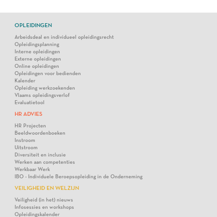
OPLEIDINGEN
Arbeidsdeal en individueel opleidingsrecht
Opleidingsplanning
Interne opleidingen
Externe opleidingen
Online opleidingen
Opleidingen voor bedienden
Kalender
Opleiding werkzoekenden
Vlaams opleidingsverlof
Evaluatietool
HR ADVIES
HR Projecten
Beeldwoordenboeken
Instroom
Uitstroom
Diversiteit en inclusie
Werken aan competenties
Werkbaar Werk
IBO - Individuele Beroepsopleiding in de Onderneming
VEILIGHEID EN WELZIJN
Veiligheid (in het) nieuws
Infosessies en workshops
Opleidingskalender