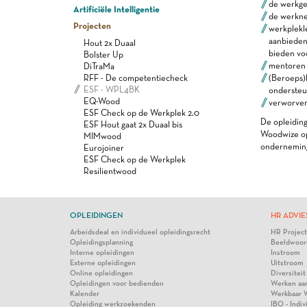
de werkg
Artificiële Intelligentie
de werkne
Projecten
werkplek
aanbieden
Hout 2x Duaal
bieden vo
Bolster Up
mentoren (
DiTraMa
(Beroeps)
RFF - De competentiecheck
ESF - WPL4BK
ondersteu
EQ-Wood
verworve
ESF Check op de Werkplek 2.0
De opleiding
ESF Hout gaat 2x Duaal bis
Woodwize op 
MIMwood
ondernemin
Eurojoiner
ESF Check op de Werkplek
Resilientwood
OPLEIDINGEN
HR ADVIE
Arbeidsdeal en individueel opleidingsrecht
HR Projec
Opleidingsplanning
Beeldwoor
Interne opleidingen
Instroom
Externe opleidingen
Uitstroom
Online opleidingen
Diversiteit
Opleidingen voor bedienden
Werken aa
Kalender
Werkbaar 
Opleiding werkzoekenden
IBO - Indi