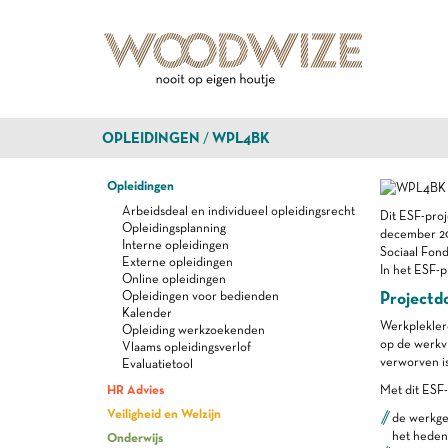
OPLEIDINGEN
WPL4BK
Opleidingen
Arbeidsdeal en individueel opleidingsrecht
Dit ESF-proj
Opleidingsplanning
december 20
Interne opleidingen
Sociaal Fond
Externe opleidingen
In het ESF-p
Online opleidingen
Projectdo
Opleidingen voor bedienden
Kalender
Werkpleklere
Opleiding werkzoekenden
op de werkvl
Vlaams opleidingsverlof
verworven is
Evaluatietool
HR Advies
Met dit ESF-
Veiligheid en Welzijn
de werkg
het heden
Onderwijs