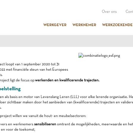
Over ons
Cont
WERKGEVER
WERKNEMER
WERKZOEKENDE
ect loopt van 1 september 2020 tot 31
22 met financiële steun van het Europees
s.
roject ligt de focus op
werkenden en kwalificerende trajecten.
elstelling
n als basis en motor van Levenslang Leren (LLL) voor elke lerende organisatie. He
oer zichtbaar maken door het aanbieden van (kwalificerende) trajecten en valider
.
project willen we vanuit de hout- en meubelsectoren:
evers en werknemers
sensibiliseren
omtrent de mogelijkheden, meerwaarde en het 
 en voor de toekomst;