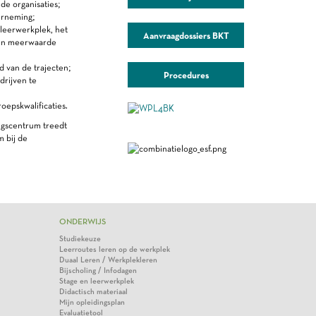
de organisaties;
erneming;
leerwerkplek, het
Aanvraagdossiers BKT
 een meerwaarde
 van de trajecten;
Procedures
drijven te
oepskwalificaties.
ingscentrum treedt
m bij de
ONDERWIJS
Studiekeuze
Leerroutes leren op de werkplek
Duaal Leren / Werkplekleren
Bijscholing / Infodagen
Stage en leerwerkplek
Didactisch materiaal
Mijn opleidingsplan
Evaluatietool