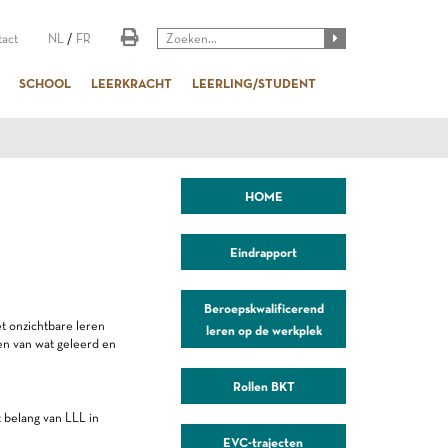
act
NL
/
FR
SCHOOL
LEERKRACHT
LEERLING/STUDENT
HOME
Eindrapport
Beroepskwalificerend
t onzichtbare leren
leren op de werkplek
en van wat geleerd en
Rollen BKT
belang van LLL in
EVC-trajecten