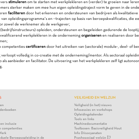
evers
stimuleren
om te starten met werkplekleren en (verder) te groeien naar leren
mers sterker maken om mee hun eigen opleidingstraject vorm te geven in de ond
leren
faciliteren
door het erkennen en ondersteunen van bedrijven als kwalitatieve 
 van opleidingsprogramma’s en –trajecten op basis van beroepskwalificaties, die
or zowel de werknemer als de werkgever;
bedrijfsinstructeurs) opleiden, ondersteunen en begeleiden gedurende de looptijd
kwalificerend werkplekleren in de onderneming
organiseren
en realiseren door be
nen;
n competenties
certificeren
door het uitreiken van (sectorale) module-, deel- of ber
 verloopt volledig in co-creatie met de onderneming/mentor. Als sectoraal opleid
als aanbieder en facilitator. De uitvoering van het werkplekleren zelf ligt autonoo
g.
S
VEILIGHEID EN WELZIJN
ten
Veiligheid (in het) nieuws
denboeken
Infosessies en workshops
Opleidingskalender
Tools en links
 en inclusie
Machinedocumentatie
n competenties
Toolboxen: Basisveiligheid Hout
Werk
Info Diisocyanaten
viduele Beroepsopleiding in de
Psychosociaal welzijn